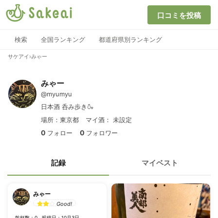
口コミを投稿
検索
全国ランキング
都道府県別ランキング
サケアイ
›
みゃー
みゃー
@myumyu
日本酒 呑み歩き🍶
場所：東京都
マイ酒：
未設定
0
0
フォロー
フォロワー
記録
マイベスト
みゃー
Good!
乾杯数：0
投稿日：10月3日