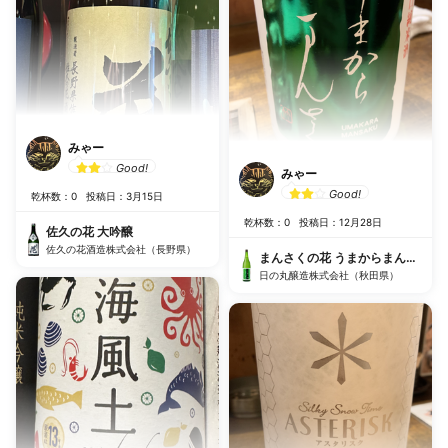
みゃー
Good!
みゃー
Good!
乾杯数：0
投稿日：3月15日
乾杯数：0
投稿日：12月28日
佐久の花 大吟醸
佐久の花酒造株式会社（長野県）
まんさくの花 うまからまんさく
日の丸醸造株式会社（秋田県）