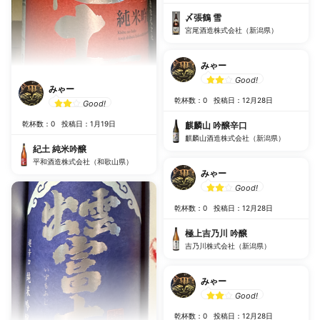
〆張鶴 雪
宮尾酒造株式会社（新潟県）
みゃー
Good!
みゃー
乾杯数：0
投稿日：12月28日
Good!
乾杯数：0
投稿日：1月19日
麒麟山 吟醸辛口
麒麟山酒造株式会社（新潟県）
紀土 純米吟醸
平和酒造株式会社（和歌山県）
みゃー
Good!
乾杯数：0
投稿日：12月28日
極上吉乃川 吟醸
吉乃川株式会社（新潟県）
みゃー
Good!
乾杯数：0
投稿日：12月28日