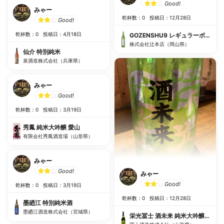
Good!
みゃー
乾杯数：0
投稿日：12月28日
Good!
乾杯数：0
投稿日：4月18日
GOZENSHU9 レギュラーボトル 
株式会社辻本店（岡山県）
仙介 特別純米
泉酒造株式会社（兵庫県）
みゃー
Good!
乾杯数：0
投稿日：3月19日
秀鳳 純米大吟醸 愛山
有限会社秀鳳酒造場（山形県）
みゃー
Good!
みゃー
Good!
乾杯数：0
投稿日：3月19日
乾杯数：0
投稿日：12月28日
墨廼江 特別純米酒
墨廼江酒造株式会社（宮城県）
栄光冨士 酒未来 純米大吟醸無濾過