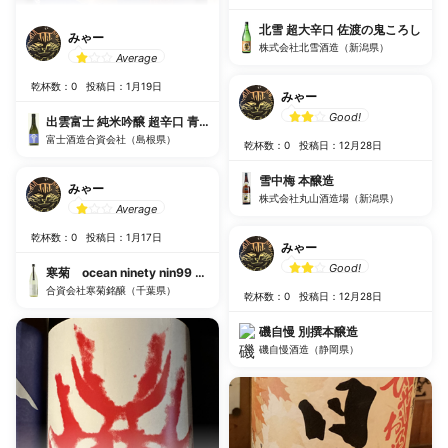
北雪 超大辛口 佐渡の鬼ころし
みゃー
株式会社北雪酒造（新潟県）
Average
乾杯数：0
投稿日：1月19日
みゃー
Good!
出雲富士 純米吟醸 超辛口 青 新ラベル
富士酒造合資会社（島根県）
乾杯数：0
投稿日：12月28日
雪中梅 本醸造
みゃー
株式会社丸山酒造場（新潟県）
Average
乾杯数：0
投稿日：1月17日
みゃー
Good!
寒菊 ocean ninety nin99 銀海 Departure 純米吟醸 無濾過生原酒
合資会社寒菊銘醸（千葉県）
乾杯数：0
投稿日：12月28日
磯自慢 別撰本醸造
磯自慢酒造（静岡県）