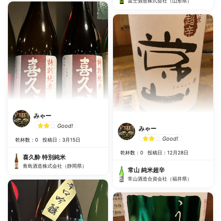
冨士酒造株式会社（山形県）
みゃー
Good!
みゃー
Good!
乾杯数：0
投稿日：3月15日
乾杯数：0
投稿日：12月28日
喜久酔 特別純米
青島酒造株式会社（静岡県）
常山 純米超辛
常山酒造合資会社（福井県）