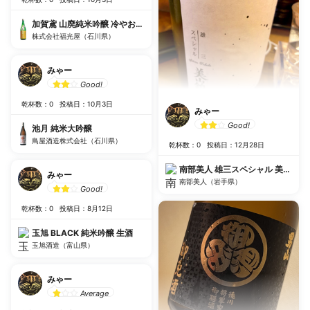
加賀鳶 山廃純米吟醸 冷やおろし
株式会社福光屋（石川県）
みゃー
Good!
乾杯数：0
投稿日：10月3日
みゃー
Good!
池月 純米大吟醸
鳥屋酒造株式会社（石川県）
乾杯数：0
投稿日：12月28日
南部美人 雄三スペシャル 美山錦純
みゃー
南部美人（岩手県）
Good!
乾杯数：0
投稿日：8月12日
玉旭 BLACK 純米吟醸 生酒
玉旭酒造（富山県）
みゃー
Average