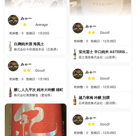
みゃー
Average
みゃー
Good!
乾杯数：0
投稿日：1月20日
乾杯数：0
投稿日：12月28日
白麹純米酒 海風土
株式会社今田酒造本店（広島県）
栄光冨士 辛口純米 ASTERISK 
冨士酒造株式会社（山形県）
みゃー
Good!
みゃー
Good!
乾杯数：0
投稿日：1月19日
乾杯数：0
投稿日：12月28日
醸し人九平次 純米大吟醸 雄町
株式会社萬乗醸造（愛知県）
越乃寒梅 吟醸 別撰
石本酒造株式会社（新潟県）
みゃー
Good!
乾杯数：0
投稿日：12月28日