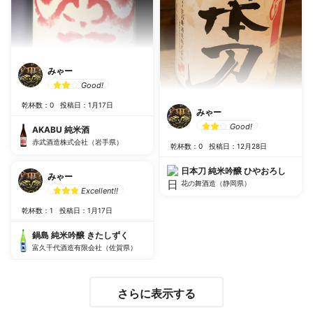
みゃー
Good!
乾杯数：0
投稿日：1月17日
みゃー
Good!
AKABU 純米酒
赤武酒造株式会社（岩手県）
乾杯数：0
投稿日：12月28日
日本刀 純米吟醸 ひやおろし
みゃー
花の舞酒造（静岡県）
Excellent!!
乾杯数：1
投稿日：1月17日
鍋島 純米吟醸 きたしずく
富久千代酒造有限会社（佐賀県）
さらに表示する