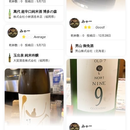
乾杯数：0
投稿日：5月7日
萬代 超辛口純米酒 博多の森
株式会社小林酒造本店（福岡県）
みゃー
Good!
みゃー
乾杯数：0
投稿日：12月28日
Average
乾杯数：0
投稿日：5月7日
男山 御免酒
男山株式会社（北海道）
玉出泉 純米吟醸
大賀酒造株式会社（福岡県）
みゃー