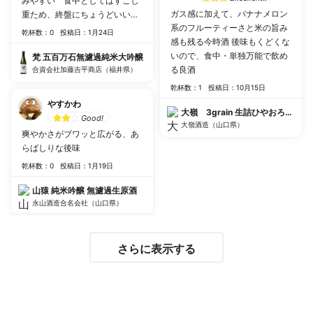
みやすい 食中としてはすこし
ガス感に加えて、バナナメロン
重ため、終盤にちょうどいいく
系のフルーティーさと米の旨み
らい 二次会はこいつで無限に
乾杯数：0
投稿日：1月24日
感も残る今時酒 後味もくどくな
行ける
いので、食中・単独万能で飲め
梵 五百万石無濾過純米大吟醸
る良酒
合資会社加藤吉平商店（福井県）
乾杯数：1
投稿日：10月15日
やすかわ
大嶺 3grain 生詰ひやおろし
Good!
大嶺酒造（山口県）
爽やかさがブワッと広がる、あ
らばしりな後味
乾杯数：0
投稿日：1月19日
山猿 純米吟醸 無濾過生原酒
永山酒造合名会社（山口県）
さらに表示する