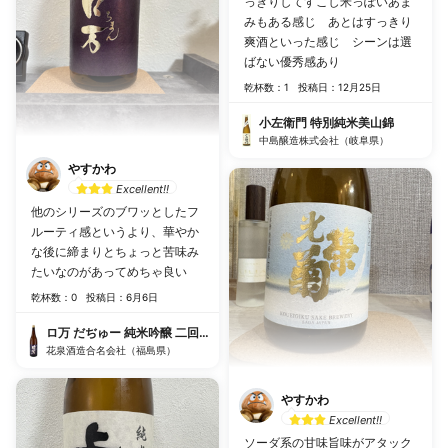
っきりしてすこし米っぽいあま
みもある感じ あとはすっきり
爽酒といった感じ シーンは選
ばない優秀感あり
乾杯数：1
投稿日：12月25日
小左衛門 特別純米美山錦
中島醸造株式会社（岐阜県）
やすかわ
Excellent!!
他のシリーズのブワッとしたフ
ルーティ感というより、華やか
な後に締まりとちょっと苦味み
たいなのがあってめちゃ良い
乾杯数：0
投稿日：6月6日
ロ万 だぢゅー 純米吟醸 二回火入れ
花泉酒造合名会社（福島県）
やすかわ
Excellent!!
ソーダ系の甘味旨味がアタック