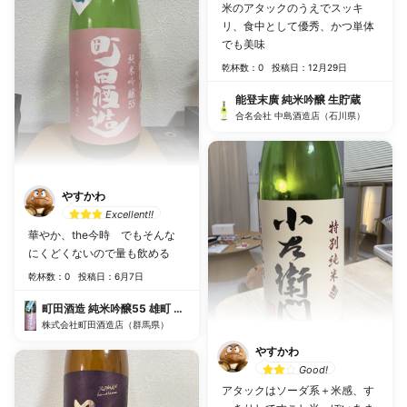
米のアタックのうえでスッキ
リ、食中として優秀、かつ単体
でも美味
乾杯数：0
投稿日：12月29日
能登末廣 純米吟醸 生貯蔵
合名会社 中島酒造店（石川県）
やすかわ
Excellent!!
華やか、the今時 でもそんな
にくどくないので量も飲める
乾杯数：0
投稿日：6月7日
町田酒造 純米吟醸55 雄町 無濾過生酒 直汲み
株式会社町田酒造店（群馬県）
やすかわ
Good!
アタックはソーダ系＋米感、す