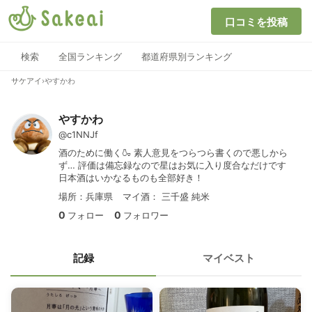
口コミを投稿
検索
全国ランキング
都道府県別ランキング
サケアイ
›
やすかわ
やすかわ
@c1NNJf
酒のために働く🍶 素人意見をつらつら書くので悪しから
ず… 評価は備忘録なので星はお気に入り度合なだけです
日本酒はいかなるものも全部好き！
場所：兵庫県
マイ酒：
三千盛 純米
0
0
フォロー
フォロワー
記録
マイベスト