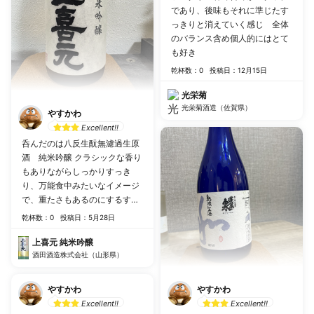
であり、後味もそれに準じたす
っきりと消えていく感じ 全体
のバランス含め個人的にはとて
も好き
乾杯数：0
投稿日：12月15日
光栄菊
光栄菊酒造（佐賀県）
やすかわ
Excellent!!
呑んだのは八反生酛無濾過生原
酒 純米吟醸 クラシックな香り
もありながらしっかりすっき
り、万能食中みたいなイメージ
で、重たさもあるのにするする
いける
乾杯数：0
投稿日：5月28日
上喜元 純米吟醸
酒田酒造株式会社（山形県）
やすかわ
やすかわ
Excellent!!
Excellent!!