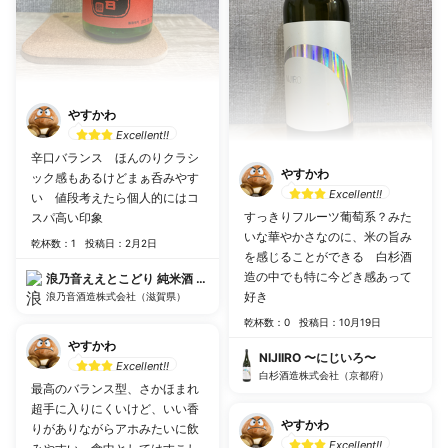
やすかわ
Excellent!!
辛口バランス ほんのりクラシ
やすかわ
ック感もあるけどまぁ呑みやす
Excellent!!
い 値段考えたら個人的にはコ
すっきりフルーツ葡萄系？みた
スパ高い印象
いな華やかさなのに、米の旨み
乾杯数：1
投稿日：2月2日
を感じることができる 白杉酒
造の中でも特に今どき感あって
浪乃音ええとこどり 純米酒 超辛口
好き
浪乃音酒造株式会社（滋賀県）
乾杯数：0
投稿日：10月19日
やすかわ
NIJIIRO 〜にじいろ〜
Excellent!!
白杉酒造株式会社（京都府）
最高のバランス型、さかほまれ
超手に入りにくいけど、いい香
やすかわ
りがありながらアホみたいに飲
Excellent!!