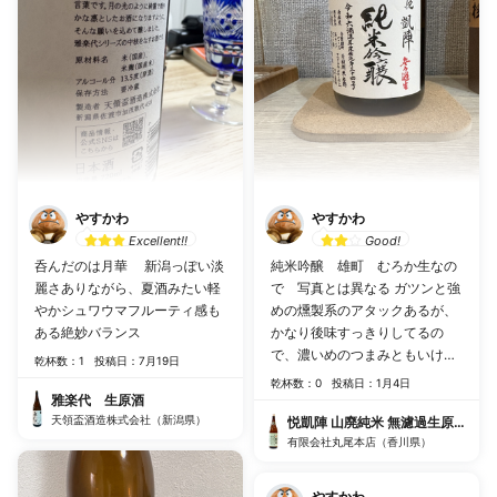
やすかわ
やすかわ
Excellent!!
Good!
呑んだのは月華 新潟っぽい淡
純米吟醸 雄町 むろか生なの
麗さありながら、夏酒みたい軽
で 写真とは異なる ガツンと強
やかシュワウマフルーティ感も
めの燻製系のアタックあるが、
ある絶妙バランス
かなり後味すっきりしてるの
で、濃いめのつまみともいけ
乾杯数：1
投稿日：7月19日
る 癖が強いというより良い意
乾杯数：0
投稿日：1月4日
味でいろいろ打ち消してくる
雅楽代 生原酒
天領盃酒造株式会社（新潟県）
悦凱陣 山廃純米 無濾過生原酒 讃
有限会社丸尾本店（香川県）
やすかわ