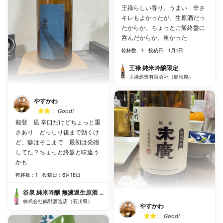
王祿らしい香り、うまい 辛さ
キレもよかったが、生原酒だっ
たからか、ちょっとご飯終盤に
呑んだからか、重かった
乾杯数：1
投稿日：1月1日
王祿 純米吟醸限定
王祿酒造有限会社（島根県）
やすかわ
Good!
能登 凪 辛口だけどちょっと重
さあり どっしり後まで効くけ
ど、癖はそこまで 最初は発砲
してた？ちょっと終盤と味違う
かも
乾杯数：1
投稿日：6月18日
谷泉 純米吟醸 無濾過生原酒 Sweet Harmony
株式会社鶴野酒造店（石川県）
やすかわ
Good!