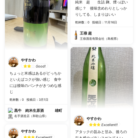
純米 超 生詰 麹、煙っぽい
感じ？ 後味含めわりとしっか
りしてる、しまりはいい
乾杯数：0
投稿日：11月16日
王祿 超
王祿酒造有限会社（島根県）
やすかわ
Good!
ちょっと米感はあるがどっちか
といえばコクが強い感じ 食中
には後味のパンチがきつめな感
じ
乾杯数：0
投稿日：3月1日
黒牛 純米生原酒 雄町
名手酒造店（和歌山県）
やすかわ
Excellent!!
やすかわ
アタックの旨みと甘み、後ろの
Excellent!!
引き感のバランスがとてもい