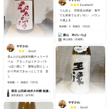
Excellent!!
うんめぇ 甘味旨み絶妙 食中
でも単体でもすいすい バラン
ス感よき
乾杯数：0
投稿日：1月2日
勝山 吟のいろは
勝山酒造（宮城県）
やすかわ
Good!
呑んだのは純米吟醸チェリーラ
ベル アタックはイチゴ-バラ
っぽい感じ？ 後味は割としっ
かり辛めできゅっとしてる 旨
し
乾杯数：1
投稿日：7月1日
紫宙 山田錦 純米大吟醸 無濾過生原酒
廣田酒造店（岩手県）
やすかわ
Good!