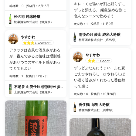
キレ・くせ強いが割と残らずに
乾杯数：0
投稿日：2月15日
ずっと消える。 緩急強めな割に
色んなシーンで飲めそう
松の司 純米吟醸
松瀬酒造株式会社（滋賀県）
乾杯数：1
投稿日：11月9日
雨後の月 愛山 純米大吟醸
やすかわ
相原酒造株式会社（広島県）
Excellent!!
アタックは古風な酒臭さがある
やすかわ
が、呑んでみると後味は燻製感
Good!
がありつつのマイルド感があっ
ずっどぶなんにうまい ふた夏
てとてもよい
ごえひやおろし ひやおろしぽ
乾杯数：1
投稿日：2月7日
い濃く旨みがくわわった香住鶴
って感じ
不老泉 山廃仕込 特別純米 参年熟成
上原酒造株式会社（滋賀県）
乾杯数：0
投稿日：10月26日
香住鶴 山廃 大吟醸
香住鶴株式会社（兵庫県）