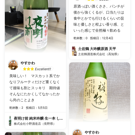
原酒っぽい酒くささ、パンチが
後から強くくるが、口当たりは
食中とかでも行けるくらいの旨
味と優しさと程よい香り感、と
いった感じで全然極々飲める
乾杯数：0
投稿日：12月4日
土佐鶴 大吟醸原酒 天平
土佐鶴酒造株式会社（高知県）
やすかわ
Excellent!!
美味しい！ マスカット系でか
なりフルーティだけど重くなく
て後味も割とスッキリ 期待値
そんなにたかくしてなかったか
ら尚のことよき
乾杯数：2
投稿日：5月5日
夜明け前 純米吟醸 生一本 しぼりたて生
株式会社小野酒造店（長野県）
やすかわ