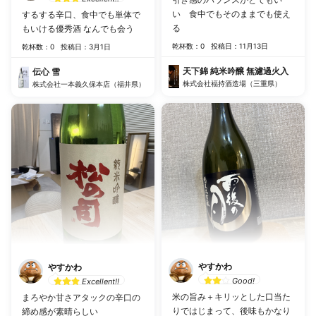
い 食中でもそのままでも使え
するする辛口、食中でも単体で
る
もいける優秀酒 なんでも会う
乾杯数：0
投稿日：11月13日
乾杯数：0
投稿日：3月1日
天下錦 純米吟醸 無濾過火入
伝心 雪
株式会社福持酒造場（三重県）
株式会社一本義久保本店（福井県）
やすかわ
やすかわ
Good!
Excellent!!
米の旨み＋キリッとした口当た
まろやか甘さアタックの辛口の
りではじまって、後味もかなり
締め感が素晴らしい