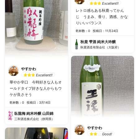
Excellent!!
レトロ感もある秋鹿ってかん
じ うまみ、香り、酒感、かな
りいいバランス
乾杯数：0
投稿日：11月24日
秋鹿 雫酒 純米大吟醸
秋鹿酒造有限会社（大阪府）
やすかわ
Excellent!!
華やか辛口 今時好きな人もオ
ールドタイプ好きな人からもウ
ケが良さそう
乾杯数：0
投稿日：3月14日
臥龍梅 純米吟醸 山田錦
三和酒造株式会社（静岡県）
やすかわ
Good!