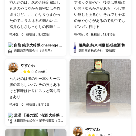
呑んだのは、念の会限定蔵出し
アタック華やか 後味は熟成ぽ
直送のやつやから厳密には全然
い甘さ柔らかさがある 少し重
違うけど、、、かなりうまかっ
い感じもあるが、それでも全体
たので… ラムネ系の味わいに、
の華やかさがあるので食中でも
福井らしさしっかりの後味キレ
ガンガン行ける
感
乾杯数：0
投稿日：5月23日
乾杯数：0
投稿日：12月15日
白龍 純米大吟醸 challenge M26%35R1BY
蓬莱泉 純米吟醸 熟成生酒 和
吉田酒造有限会社（福井県）
関谷醸造株式会社（愛知県）
やすかわ
Good!
呑んだのは灘の生一本シリーズ
灘の酒らしいパンチの強さある
けど後味はわりにスッと落ち着
きあり
乾杯数：0
投稿日：5月12日
道灌 【灘の酒】清酒 大吟醸 千代田蔵
太田酒造株式会社 灘千代田蔵（兵庫県）
やすかわ
Good!