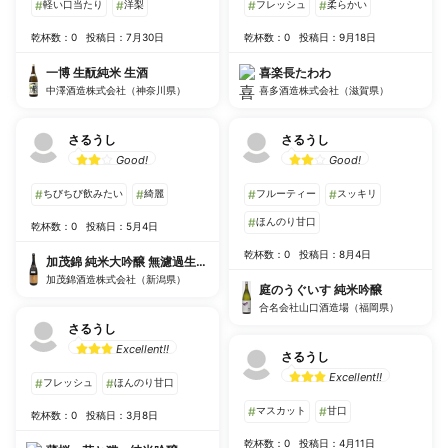
#
軽い口当たり
#
洋梨
#
フレッシュ
#
柔らかい
乾杯数：0
投稿日：7月30日
乾杯数：0
投稿日：9月18日
一博 生酛純米 生酒
喜楽長たわわ
中澤酒造株式会社（神奈川県）
喜多酒造株式会社（滋賀県）
さるうし
さるうし
Good!
Good!
#
ちびちび飲みたい
#
綺麗
#
フルーティー
#
スッキリ
#
ほんのり甘口
乾杯数：0
投稿日：5月4日
乾杯数：0
投稿日：8月4日
加茂錦 純米大吟醸 無濾過生原酒
加茂錦酒造株式会社（新潟県）
庭のうぐいす 純米吟醸
合名会社山口酒造場（福岡県）
さるうし
Excellent!!
さるうし
Excellent!!
#
フレッシュ
#
ほんのり甘口
#
マスカット
#
甘口
乾杯数：0
投稿日：3月8日
乾杯数：0
投稿日：4月11日