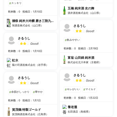
#
スッキリ
五橋 純米酒 友の舞
乾杯数：0
投稿日：1月10日
酒井酒造株式会社（山口県）
獺祭 純米大吟醸 磨き三割九分 遠心分離
旭酒造株式会社（山口県）
さるうし
Good!
さるうし
#
飲みやすい
Good!
乾杯数：0
投稿日：2月19日
乾杯数：0
投稿日：1月10日
富翁 山田錦 純米酒
虹水
株式会社北川本家（京都府）
菊の司酒造株式会社（岩手県）
さるうし
さるうし
Good!
Good!
#
キレがいい
#
マイルド
#
余韻がしっかり
#
華やか
乾杯数：0
投稿日：1月22日
乾杯数：0
投稿日：1月1日
養老瀧
賀茂鶴 特製ゴールド
右田酒店（島根県）
賀茂鶴酒造株式会社（広島県）