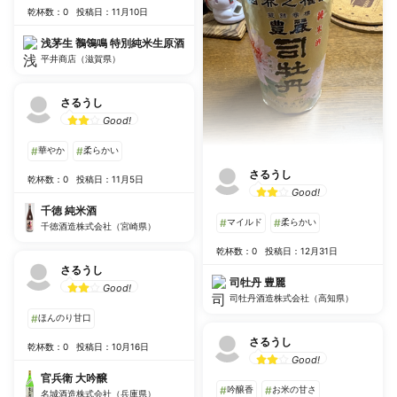
乾杯数：0
投稿日：11月10日
浅茅生 鶺鴒鳴 特別純米生原酒
平井商店（滋賀県）
さるうし
Good!
#
華やか
#
柔らかい
さるうし
乾杯数：0
投稿日：11月5日
Good!
千徳 純米酒
#
マイルド
#
柔らかい
千徳酒造株式会社（宮崎県）
乾杯数：0
投稿日：12月31日
さるうし
司牡丹 豊麗
Good!
司牡丹酒造株式会社（高知県）
#
ほんのり甘口
さるうし
乾杯数：0
投稿日：10月16日
Good!
官兵衛 大吟醸
#
吟醸香
#
お米の甘さ
名城酒造株式会社（兵庫県）