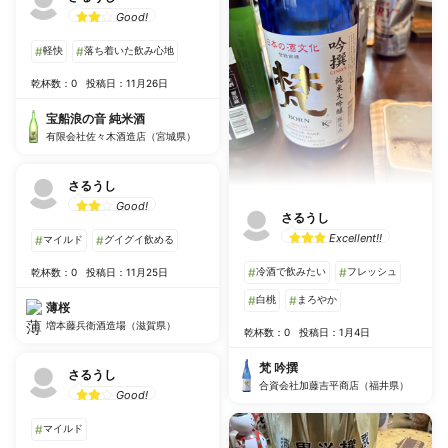
Good!
#
軽快
#
落ち着いた飲み心地
乾杯数：0
投稿日：11月26日
宝船浪の音 純米酒
有限会社佐々木酒造店（宮城県）
さるうし
Good!
さるうし
Excellent!!
#
マイルド
#
グイグイ飲める
#
冷酒で飲みたい
#
フレッシュ
乾杯数：0
投稿日：11月25日
#
白桃
#
まろやか
薄桜
増本藤兵衛酒造場（滋賀県）
乾杯数：0
投稿日：1月4日
梵 吟撰
さるうし
合資会社加藤吉平商店（福井県）
Good!
#
マイルド