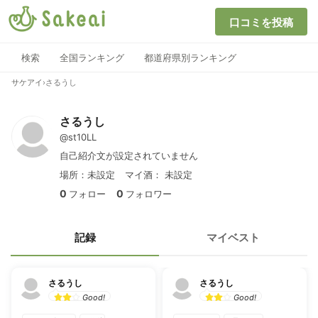
口コミを投稿
検索
全国ランキング
都道府県別ランキング
サケアイ
›
さるうし
さるうし
@st10LL
自己紹介文が設定されていません
場所：未設定
マイ酒：
未設定
0
0
フォロー
フォロワー
記録
マイベスト
さるうし
さるうし
Good!
Good!