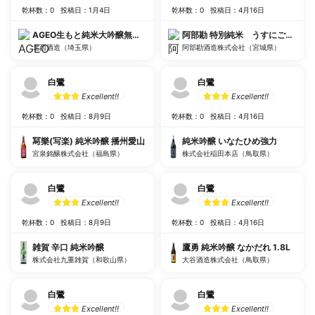
乾杯数：0
投稿日：1月4日
乾杯数：0
投稿日：4月16日
AGEO生もと純米大吟醸無ろ過生原酒
阿部勘 特別純米 うすにごり生酒
北西酒造（埼玉県）
阿部勘酒造株式会社（宮城県）
白鷺
白鷺
Excellent!!
Excellent!!
乾杯数：0
投稿日：8月9日
乾杯数：0
投稿日：4月16日
冩樂(写楽) 純米吟醸 播州愛山
純米吟醸 いなたひめ強力
宮泉銘醸株式会社（福島県）
株式会社稲田本店（鳥取県）
白鷺
白鷺
Excellent!!
Excellent!!
乾杯数：0
投稿日：8月9日
乾杯数：0
投稿日：4月16日
雑賀 辛口 純米吟醸
鷹勇 純米吟醸 なかだれ 1.8L
株式会社九重雑賀（和歌山県）
大谷酒造株式会社（鳥取県）
白鷺
白鷺
Excellent!!
Excellent!!