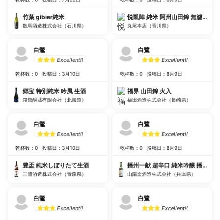
竹葉 gibier純米
悦凱陣 純米 阿州山田錦 無濾過
数馬酒造株式会社（石川県）
丸尾本店（香川県）
白鷺
白鷺
Excellent!!
Excellent!!
乾杯数：0
投稿日：3月10日
乾杯数：0
投稿日：8月9日
郷宝 特別純米 吟風 生酒
福界 山田錦 火入
箱館醸蔵有限会社（北海道）
福田酒造株式会社（長崎県）
白鷺
白鷺
Excellent!!
Excellent!!
乾杯数：0
投稿日：3月10日
乾杯数：0
投稿日：8月9日
豊盃 純米しぼりたて生酒
播州一献 超辛口 純米吟醸 播州山
三浦酒造株式会社（青森県）
山陽盃酒造株式会社（兵庫県）
白鷺
白鷺
Excellent!!
Excellent!!