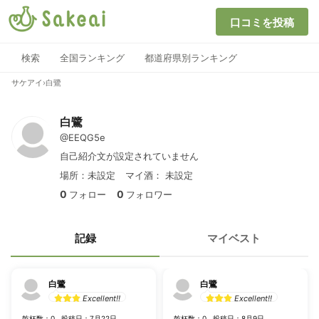
口コミを投稿
検索
全国ランキング
都道府県別ランキング
サケアイ
›
白鷺
白鷺
@EEQG5e
自己紹介文が設定されていません
場所：未設定
マイ酒：
未設定
0
0
フォロー
フォロワー
記録
マイベスト
白鷺
白鷺
Excellent!!
Excellent!!
乾杯数：0
投稿日：7月22日
乾杯数：0
投稿日：8月9日