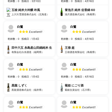
乾杯数：0
投稿日：3月10日
乾杯数：0
投稿日：4月16日
五稜 純米大吟醸 吟風
誉池月 純米 佐香錦 60
上川大雪酒造株式会社（北海道）
池月酒造株式会社（島根県）
白鷺
白鷺
Excellent!!
Excellent!!
乾杯数：0
投稿日：1月4日
乾杯数：0
投稿日：4月16日
田中六五 糸島産山田錦純米 生
王祿 超
有限会社白糸酒造（福岡県）
王祿酒造有限会社（島根県）
白鷺
白鷺
Excellent!!
Excellent!!
乾杯数：0
投稿日：1月4日
乾杯数：0
投稿日：4月16日
黒龍 しずく
菊姫 にごり酒
黒龍酒造株式会社（福井県）
菊姫合資会社（石川県）
白鷺
白鷺
Excellent!!
Excellent!!