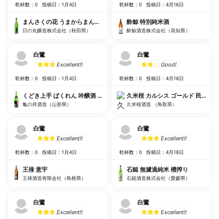
乾杯数：0
投稿日：1月4日
乾杯数：0
投稿日：4月16日
まんさくの花 うまからまんさく
酔鯨 特別純米酒
日の丸醸造株式会社（秋田県）
酔鯨酒造株式会社（高知県）
白鷺
白鷺
Excellent!!
Good!
乾杯数：0
投稿日：1月4日
乾杯数：0
投稿日：4月16日
くどき上手 ばくれん 吟醸酒 超辛口＋２０
久米桜 カルシス ゴールド 民族の酒
亀の井酒造（山形県）
久米桜酒造 （鳥取県）
白鷺
白鷺
Excellent!!
Excellent!!
乾杯数：0
投稿日：1月4日
乾杯数：0
投稿日：4月16日
王祿 意宇
石鎚 無濾過純米 槽搾り
王祿酒造有限会社（島根県）
石鎚酒造株式会社（愛媛県）
白鷺
白鷺
Excellent!!
Excellent!!