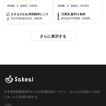
乾杯数：0
投稿日：8月9日
乾杯数：0
投稿日：4月16日
ささまさむね 特別純米にごり
日高見 超辛口 純米
笹正宗酒造株式会社（福島県）
株式会社平孝酒造（宮城県）
さらに表示する
日本酒登録数業界No.1の日本酒記録サービス。
みんなの記録から自分
にあった日本酒を探せる。