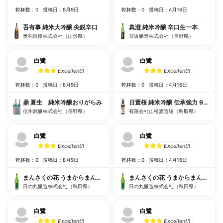
乾杯数：0
投稿日：8月9日
乾杯数：0
投稿日：4月16日
吾有事 純米大吟醸 尖鋭辛口
真澄 純米吟醸 辛口生一本
奥羽自慢株式会社（山形県）
宮坂醸造株式会社（長野県）
白鷺
白鷺
Excellent!!
Excellent!!
乾杯数：0
投稿日：8月9日
乾杯数：0
投稿日：4月16日
鼎 夏生 純米吟醸おりがらみ
日置桜 純米吟醸 伝承強力 9号酵母
信州銘醸株式会社（長野県）
有限会社山根酒造場（鳥取県）
白鷺
白鷺
Excellent!!
Excellent!!
乾杯数：0
投稿日：8月9日
乾杯数：0
投稿日：4月16日
まんさくの花 うまからまんさく
まんさくの花 うまからまんさく
日の丸醸造株式会社（秋田県）
日の丸醸造株式会社（秋田県）
白鷺
白鷺
Excellent!!
Excellent!!