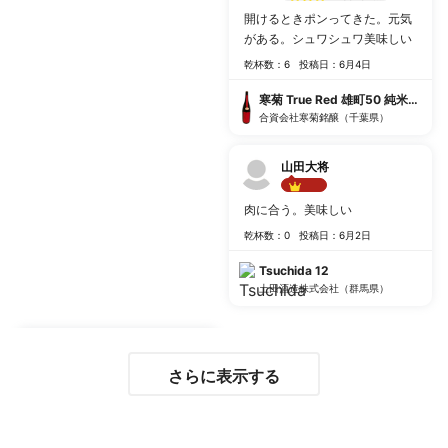
開けるときポンってきた。元気
がある。シュワシュワ美味しい
乾杯数：6
投稿日：6月4日
寒菊 True Red 雄町50 純米大吟
合資会社寒菊銘醸（千葉県）
山田大将
Best!!
肉に合う。美味しい
乾杯数：0
投稿日：6月2日
Tsuchida 12
土田酒造株式会社（群馬県）
さらに表示する