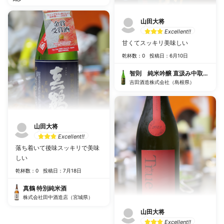
山田大将
Excellent!!
甘くてスッキリ美味しい
乾杯数：0
投稿日：6月10日
智則 純米吟醸 直汲み中取り 無
吉田酒造株式会社（島根県）
山田大将
Excellent!!
落ち着いて後味スッキリで美味
しい
乾杯数：0
投稿日：7月18日
真鶴 特別純米酒
株式会社田中酒造店（宮城県）
山田大将
Excellent!!