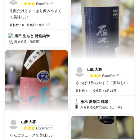
Excellent!!
生酛だけどすっきり飲みやすく
て美味しい
乾杯数：0
投稿日：9月18日
旭日 生もと 特別純米
藤居酒造（滋賀県）
山田大将
Excellent!!
さっぱり飲みやすくて美味しい
乾杯数：1
投稿日：6月21日
雁木 夏辛口 純米
八百新酒造株式会社（山口県）
山田大将
Excellent!!
りんごジュースで美味しい