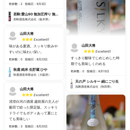
乾杯数：2
投稿日：9月3日
若駒 愛山90 無加圧搾り 無濾過生原酒
若駒酒造株式会社（栃木県）
山田大将
Excellent!!
山田大将
味がある夏酒。スッキリ飲みや
Excellent!!
すいのに味わい深い。
すっきり酸味でじめじめした時
乾杯数：0
投稿日：8月23日
期でも美味しくのめる
秋鹿 純米 生貯蔵 ひや
乾杯数：0
投稿日：6月15日
秋鹿酒造有限会社（大阪府）
天の戸 シルキー 絹にごり生
浅舞酒造株式会社（秋田県）
山田大将
Excellent!!
清澄白河の酒屋 越前屋の主人が
薮田で絞った限定版。スッキリ
ドライでもボディあって夏にと
ても美味しい
乾杯数：3
投稿日：8月20日