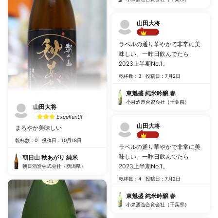
山田大将
Best!!
ラベルの通り華やかで非常に美
味しい。一昨日飲んでたら
2023上半期No.1。
乾杯数：3
投稿日：7月2日
東魁盛 純米吟醸 春
小泉酒造合資会社（千葉県）
山田大将
Excellent!!
山田大将
まろやか美味しい
乾杯数：0
投稿日：10月18日
Best!!
ラベルの通り華やかで非常に美
味しい。一昨日飲んでたら
朝日山 秋あがり 純米
2023上半期No.1。
朝日酒造株式会社（新潟県）
乾杯数：4
投稿日：7月2日
東魁盛 純米吟醸 春
小泉酒造合資会社（千葉県）