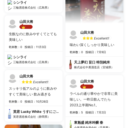
シンライ
三輪酒造株式会社（広島県）
山田大将
Best!!
山田大将
生酛なのに飲みやすくてとても
Excellent!!
美味しい
味わい深くしっかり美味しい
乾杯数：0
投稿日：11月3日
乾杯数：0
投稿日：7月9日
シンライ
天上夢幻 旨口 特別純米
三輪酒造株式会社（広島県）
株式会社中勇酒造店（宮城県）
山田大将
山田大将
Excellent!!
スッキリ低アルのように飲みや
Best!!
ラベルの通り華やかで非常に美
すくて美味しい 飲み過ぎる
味しい。一昨日飲んでたら
乾杯数：0
投稿日：10月26日
2023上半期No.1。
英君 Lucky White うすにごり生酒
乾杯数：5
投稿日：7月2日
英君酒造株式会社（静岡県）
東魁盛 純米吟醸 春
小泉酒造合資会社（千葉県）