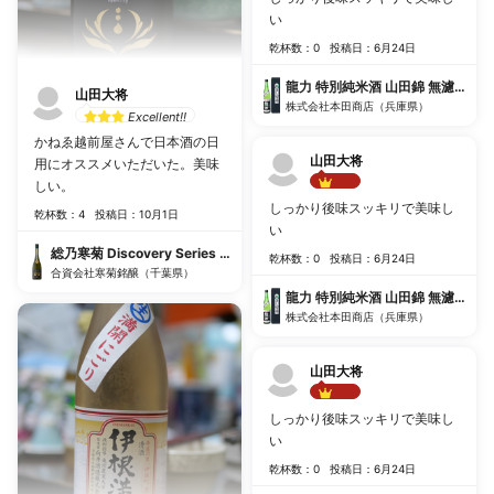
い
乾杯数：0
投稿日：6月24日
龍力 特別純米酒 山田錦 無濾過生
山田大将
株式会社本田商店（兵庫県）
Excellent!!
かねゑ越前屋さんで日本酒の日
山田大将
用にオススメいただいた。美味
しい。
Best!!
しっかり後味スッキリで美味し
乾杯数：4
投稿日：10月1日
い
総乃寒菊 Discovery Series Identity 2023 総の舞50 うすにごり無濾過生
乾杯数：0
投稿日：6月24日
合資会社寒菊銘醸（千葉県）
龍力 特別純米酒 山田錦 無濾過生
株式会社本田商店（兵庫県）
山田大将
Best!!
しっかり後味スッキリで美味し
い
乾杯数：0
投稿日：6月24日