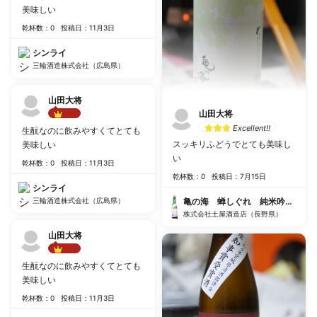
美味しい
乾杯数：0
投稿日：11月3日
シンライ
三輪酒造株式会社（広島県）
山田大将
山田大将
Best!!
Excellent!!
生酛なのに飲みやすくてとても
スッキリふどうでとても美味し
美味しい
い
乾杯数：0
投稿日：11月3日
乾杯数：0
投稿日：7月15日
シンライ
三輪酒造株式会社（広島県）
亀の海 蝉しぐれ 純米吟醸 生
株式会社土屋酒造店（長野県）
山田大将
Best!!
生酛なのに飲みやすくてとても
美味しい
乾杯数：0
投稿日：11月3日