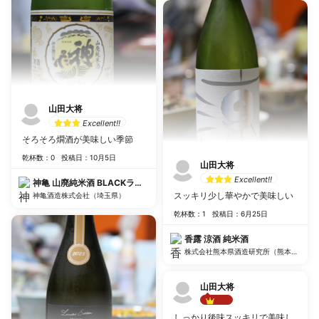
山田大将
Excellent!!
そろそろ燗酒が美味しい季節
乾杯数：0
投稿日：10月5日
山田大将
Excellent!!
神亀 山廃純米酒 BLACKラベル
スッキリ少し華やかで美味しい
神亀酒造株式会社（埼玉県）
乾杯数：1
投稿日：6月25日
香露 涼酒 純米酒
株式会社熊本県酒造研究所（熊本県）
山田大将
Best!!
しっかり後味スッキリで美味し