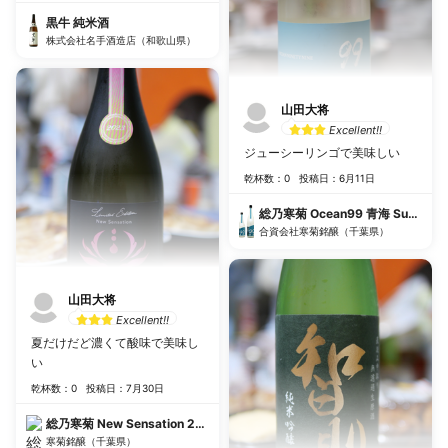
黒牛 純米酒
株式会社名手酒造店（和歌山県）
山田大将
Excellent!!
ジューシーリンゴで美味しい
乾杯数：0
投稿日：6月11日
総乃寒菊 Ocean99 青海 Summer 
合資会社寒菊銘醸（千葉県）
山田大将
Excellent!!
夏だけだど濃くて酸味で美味し
い
乾杯数：0
投稿日：7月30日
総乃寒菊 New Sensation 2023 うすにごり無濾過生原酒
寒菊銘醸（千葉県）