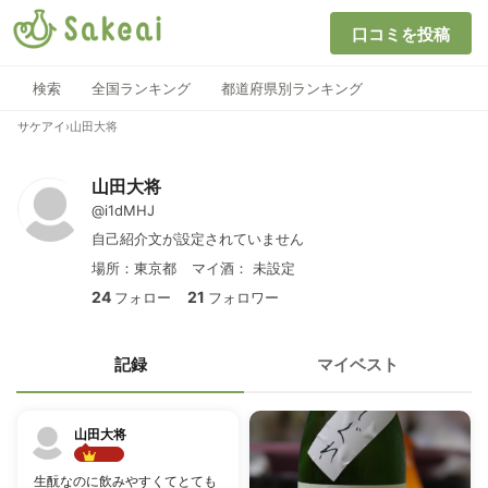
口コミを投稿
検索
全国ランキング
都道府県別ランキング
サケアイ
›
山田大将
山田大将
@i1dMHJ
自己紹介文が設定されていません
場所：東京都
マイ酒：
未設定
24
21
フォロー
フォロワー
記録
マイベスト
山田大将
Best!!
生酛なのに飲みやすくてとても