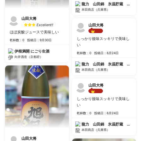
龍力 山田錦 氷温貯蔵 無濾過
本田商店（兵庫県）
山田大将
Excellent!!
山田大将
ほぼ炭酸ジュースで美味しい
Best!!
しっかり後味スッキリで美味し
乾杯数：0
投稿日：9月30日
い
伊根満開 にごり生酒
乾杯数：0
投稿日：6月24日
向井酒造（京都府）
龍力 山田錦 氷温貯蔵 無濾過
本田商店（兵庫県）
山田大将
Best!!
しっかり後味スッキリで美味し
い
乾杯数：0
投稿日：6月24日
龍力 山田錦 氷温貯蔵 無濾過
本田商店（兵庫県）
山田大将