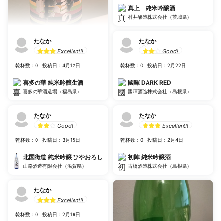
真上 純米吟醸酒
村井醸造株式会社（茨城県）
たなか
たなか
Excellent!!
Good!
乾杯数：0
投稿日：4月12日
乾杯数：0
投稿日：2月22日
喜多の華 純米吟醸生酒
國暉 DARK RED
喜多の華酒造場（福島県）
國暉酒造株式会社（島根県）
たなか
たなか
Good!
Excellent!!
乾杯数：0
投稿日：3月15日
乾杯数：0
投稿日：2月4日
北国街道 純米吟醸 ひやおろし
初陣 純米吟醸酒
山路酒造有限会社（滋賀県）
古橋酒造株式会社（島根県）
たなか
Excellent!!
乾杯数：0
投稿日：2月19日