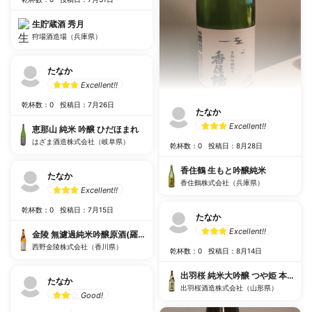
生貯蔵酒 秀月
狩場酒造場（兵庫県）
たなか
Excellent!!
乾杯数：0
投稿日：7月26日
たなか
Excellent!!
恵那山 純米 吟醸 ひだほまれ
はざま酒造株式会社（岐阜県）
乾杯数：0
投稿日：8月28日
香住鶴 生もと吟醸純米
たなか
香住鶴株式会社（兵庫県）
Excellent!!
乾杯数：0
投稿日：7月15日
たなか
Excellent!!
金陵 無濾過純米吟醸原酒(羅針盤ラベル)
西野金陵株式会社（香川県）
乾杯数：0
投稿日：8月14日
出羽桜 純米大吟醸 つや姫 本生 特
たなか
出羽桜酒造株式会社（山形県）
Good!