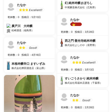
幻 純米吟醸まぼろし
たなか
中尾醸造株式会社（広島県）
Excellent!!
乾杯数：0
投稿日：5月13日
たなか
廣戸川 大吟醸
Best!!
松崎酒造（福島県）
乾杯数：0
投稿日：3月28日
西之門 善光寺純米吟醸
たなか
株式会社よしのや（長野県）
Good!
乾杯数：0
投稿日：4月16日
たなか
Excellent!!
本格吟醸辛口 ますいずみ
株式会社桝田酒造店（富山県）
乾杯数：0
投稿日：3月13日
すいごうさかり 純米吟醸
株式会社馬場本店酒造（千葉県）
たなか
Good!
乾杯数：0
投稿日：2月28日