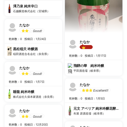
澤乃泉 純米辛口
石越醸造株式会社（宮城県）
たなか
Good!
乾杯数：0
投稿日：1月24日
たなか
黒松稲天 吟醸酒
Best!!
稲田酒造合名会社（奈良県）
乾杯数：0
投稿日：1月17日
飛騨の華 純米吟醸
たなか
平田酒造場（岐阜県）
Good!
乾杯数：0
投稿日：1月7日
たなか
Excellent!!
睡龍 純米吟醸
株式会社久保本家酒造（奈良県）
乾杯数：0
投稿日：1月5日
元文 アベリア 純米吟醸花酵母仕込
たなか
布屋 原酒造場（岐阜県）
Good!
乾杯数：0
投稿日：12月20日