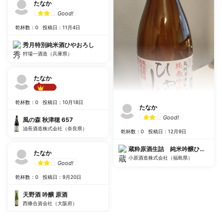
たなか
Good!
乾杯数：0
投稿日：11月4日
秀月特別純米酒ひやおろし
狩場一酒造（兵庫県）
たなか
Best!!
乾杯数：0
投稿日：10月18日
たなか
Good!
風の森 秋津穂 657
油長酒造株式会社（奈良県）
乾杯数：0
投稿日：12月9日
蔵粋原酒生詰 純米吟醸ひやおろ
たなか
小原酒造株式会社（福島県）
Good!
乾杯数：0
投稿日：9月20日
天野酒 吟醸 原酒
西條合資会社（大阪府）