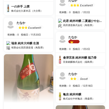
たなか
Excellent!!
一の井手 上撰
株式会社久家本店（大分県）
乾杯数：0
投稿日：1月2日
此君 純米吟醸 二夏越ひやおろし 
たなか
高田酒造株式会社（鳥取県）
Excellent!!
乾杯数：0
投稿日：11月20日
たなか
瑞泉 純米大吟醸 生酒
Best!!
有限会社高田酒造場（鳥取県）
乾杯数：0
投稿日：1月2日
會津宮泉 純米吟醸 福乃香
宮泉銘醸株式会社（福島県）
たなか
Good!
乾杯数：0
投稿日：12月18日
亀吉 純米吟醸
株式会社中村亀吉（青森県）