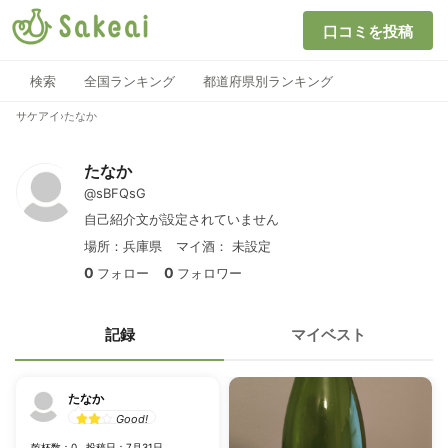
口コミを投稿
検索
全国ランキング
都道府県別ランキング
サケアイ
›
たなか
たなか
@sBFQsG
自己紹介文が設定されていません
場所：兵庫県
マイ酒：
未設定
0
0
フォロー
フォロワー
記録
マイベスト
たなか
Good!
乾杯数：0
投稿日：7月31日