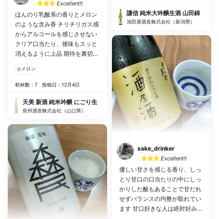
Excellent!!
謙信 純米大吟醸生酒 山田錦
ほんのり乳酸系の香りとメロン
池田屋酒造株式会社（新潟県）
のような含み香 チリチリガス感
からアルコールを感じさせない
クリア口当たり、後味もスッと
消えるように上品 期待を裏切ら
ない味わい🍶 正直もっとシュワ
#
メロン
シュワかなと思いましたがおと
なし目でした
乾杯数：7
投稿日：12月4日
天美 新酒 純米吟醸 にごり生
長州酒造株式会社（山口県）
sake_drinker
Excellent!!
優しい甘さを感じる香り、しっ
とり甘口の口当たりの中にしっ
かりした酸もあることで甘だれ
せずバランスの均整が取れてい
ます 甘口好きな人は絶対好みの
味わいだと思います