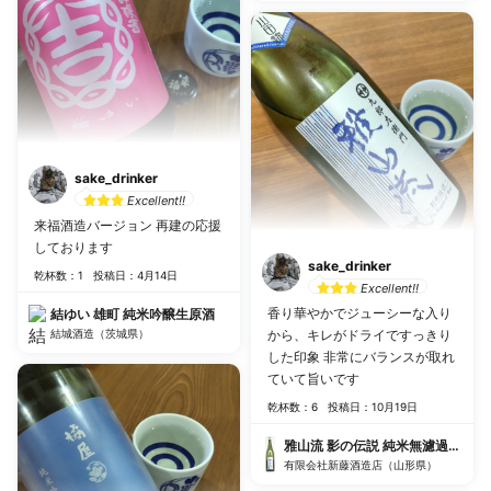
sake_drinker
Excellent!!
来福酒造バージョン 再建の応援
しております
sake_drinker
乾杯数：1
投稿日：4月14日
Excellent!!
香り華やかでジューシーな入り
結ゆい 雄町 純米吟醸生原酒
結城酒造（茨城県）
から、キレがドライですっきり
した印象 非常にバランスが取れ
ていて旨いです
乾杯数：6
投稿日：10月19日
雅山流 影の伝説 純米無濾過原酒 
有限会社新藤酒造店（山形県）