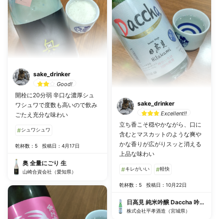
sake_drinker
Good!
開栓に20分弱 辛口な濃厚シュ
sake_drinker
ワシュワで度数も高いので飲み
Excellent!!
ごたえ充分な味わい
立ち香こそ穏やかながら、口に
#
シュワシュワ
含むとマスカットのような爽や
かな香りが広がりスッと消える
乾杯数：5
投稿日：4月17日
上品な味わい
奥 全量にごり 生
#
キレがいい
#
軽快
山崎合資会社（愛知県）
乾杯数：5
投稿日：10月22日
日高見 純米吟醸 Daccha 吟のいろ
株式会社平孝酒造（宮城県）