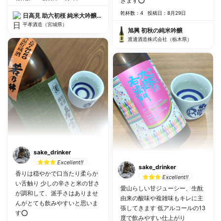
きます⭕️
乾杯数：4
投稿日：8月29日
日高見 助六初桜 純米大吟醸生原酒
平孝酒造（宮城県）
旭興 初秋の純米吟醸
渡邊酒造株式会社（栃木県）
sake_drinker
Excellent!!
sake_drinker
香りは穏やかで口当たり柔らか
Excellent!!
い舌触り 少しの辛さと米の甘さ
愛山らしい甘ジューシー、生酛
が調和して、派手さはありませ
由来の酸味や複雑味もキレに主
んがとても飲みやすいと思いま
張してきます 低アルコールの13
す⭕️
度で飲みやすい仕上がり