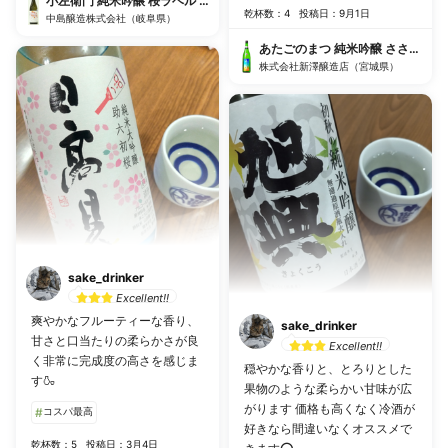
小左衛門 純米吟醸 桜ラベル 生
と思います
乾杯数：4
投稿日：9月1日
中島醸造株式会社（岐阜県）
あたごのまつ 純米吟醸 ささら ひ
株式会社新澤醸造店（宮城県）
sake_drinker
Excellent!!
爽やかなフルーティーな香り、
sake_drinker
甘さと口当たりの柔らかさが良
Excellent!!
く非常に完成度の高さを感じま
穏やかな香りと、とろりとした
す🍶
果物のような柔らかい甘味が広
がります 価格も高くなく冷酒が
#
コスパ最高
好きなら間違いなくオススメで
乾杯数：5
投稿日：3月4日