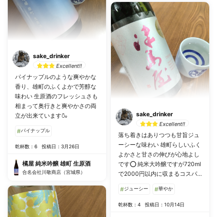
sake_drinker
Excellent!!
パイナップルのような爽やかな
香り、雄町のふくよかで芳醇な
味わい 生原酒のフレッシュさも
相まって奥行きと爽やかさの両
sake_drinker
立が出来ています🍶
Excellent!!
#
パイナップル
落ち着きはありつつも甘旨ジュ
ーシーな味わい 雄町らしいふく
乾杯数：6
投稿日：3月26日
よかさと甘さの伸びが心地よし
橘屋 純米吟醸 雄町 生原酒
です⭕️ 純米大吟醸ですが720ml
合名会社川敬商店（宮城県）
で2000円以内に収まるコスパ
も兼ね揃えています
#
ジューシー
#
華やか
乾杯数：4
投稿日：10月14日