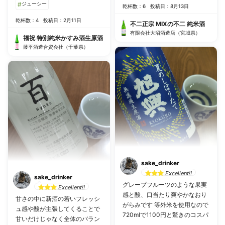
#
ジューシー
乾杯数：6
投稿日：8月13日
乾杯数：4
投稿日：2月11日
不二正宗 MIXの不二 純米酒
有限会社大沼酒造店（宮城県）
福祝 特別純米かすみ酒生原酒
藤平酒造合資会社（千葉県）
sake_drinker
Excellent!!
sake_drinker
グレープフルーツのような果実
Excellent!!
感と酸、口当たり爽やかなおり
甘さの中に新酒の若いフレッシ
がらみです 等外米を使用なので
ュ感や酸が主張してくることで
720mlで1100円と驚きのコスパ
甘いだけじゃなく全体のバラン