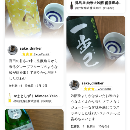
津島屋 純米大吟醸 備前産雄町 瓶囲
御代桜醸造株式会社（岐阜県）
sake_drinker
Excellent!!
百田の甘さの中に生酛造りから
来るグレープフルーツのような
酸が顔を出して爽やかな溌剌と
した味わい
sake_drinker
乾杯数：6
投稿日：3月19日
Excellent!!
吟醸香よりかは炊いたお米のよ
やまとしずく Mimosa Yellow 純米大吟醸
出羽鶴酒造株式会社（秋田県）
うなふくよかな香り どことなく
ジューシーな甘味を感じつつス
ッキリした味わい スルスルっと
呑めちゃいます
乾杯数：5
投稿日：10月6日