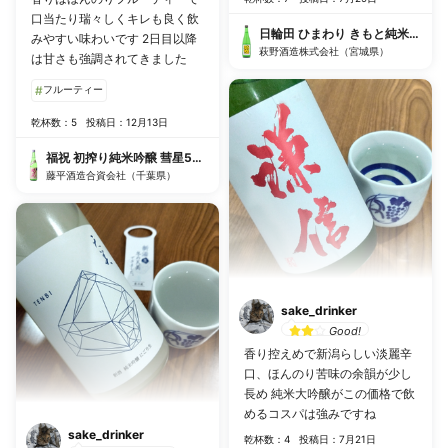
口当たり瑞々しくキレも良く飲
日輪田 ひまわり きもと純米酒 超
みやすい味わいです 2日目以降
萩野酒造株式会社（宮城県）
は甘さも強調されてきました
#
フルーティー
乾杯数：5
投稿日：12月13日
福祝 初搾り純米吟醸 彗星55%無濾過生原酒
藤平酒造合資会社（千葉県）
sake_drinker
Good!
香り控えめで新潟らしい淡麗辛
口、ほんのり苦味の余韻が少し
長め 純米大吟醸がこの価格で飲
めるコスパは強みですね
sake_drinker
乾杯数：4
投稿日：7月21日