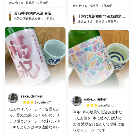
乾杯数：5
投稿日：2月19日
乾杯数：6
投稿日：8月20日
若乃井 特別純米酒 春宝
十六代九朗右衛門 生酛純米 愛山13
若乃井酒造株式会社（山形県）
株式会社湯川酒造店（長野県）
sake_drinker
sake_drinker
Excellent!!
Excellent!!
ほんのりフルーティーな香りか
今年3月の地震で仕込み途中だ
ら、舌先に感じるくらいのチリ
ったお酒を1本に纏めた救済の
チリ感とジューシーな味わい ス
お酒 濃厚な口当たりで甘味と酸
ッキリよりかはやや濃醇なキレ
味がジューシーです