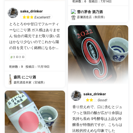
乾杯数：6
投稿日：7月14日
sake_drinker
雪の茅舎 酒乃酒
Excellent!!
斎彌酒造店（秋田県）
とろとろやや甘口でフルーティ
ーなにごり酒 ガス感はありませ
ん 仙台の蔵元でまだ取り扱い店
はかなり少ないのでこれから陽
の目を見ていく銘柄になるかも
知れません
#
トロトロ
乾杯数：9
投稿日：11月19日
森民 にごり酒
森民酒造本家（宮城県）
sake_drinker
Good!
香り控えめで、口に含むとジュ
ワっと強目の酸が広がり余韻は
気持ち長め 9号酵母は上品な吟
醸香が特徴的ですが、こちらは
比較的控えめな印象でした