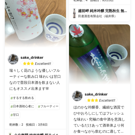
乾杯数：4
投稿日：9月23日
越前岬 純米吟醸 完熟秋生 無濾過
田邊酒造有限会社（福井県）
sake_drinker
Excellent!!
瑞々しく花のような優しいフル
ーティーな飲み口 味わいは甘口
なので普段日本酒を飲まない人
にもオススメ出来ます🌸
sake_drinker
#
するする飲める
Excellent!!
#
日本酒初心者に
#
フルーティー
ほのかな吟醸香、繊細な酒質で
ひやおろしにしてはフレッシュ
#
甘口
な味わい 究極の食中酒を意識し
乾杯数：2
投稿日：3月6日
ているだけあって酒単体より何
か食べながら飲むのに適してる