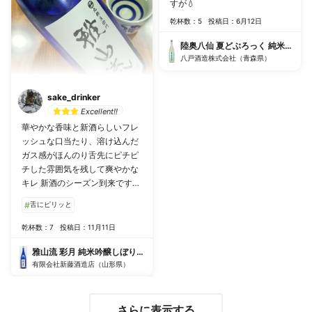
すが💧
乾杯数：5
投稿日：6月12日
陸奥八仙 夏どぶろっく 純米活性に
八戸酒造株式会社（青森県）
sake_drinker
Excellent!!
華やかな香味と新酒らしいフレ
ッシュな口当たり、溶け込んだ
ガス感がほんのり舌先にピチピ
チした雰囲気を残して爽やかな
キレ 新酒のシーズン到来ですね
🍶
#
舌にピリッと
乾杯数：7
投稿日：11月11日
雅山流 彩月 純米吟醸しぼりたて
有限会社新藤酒造店（山形県）
さらに表示する