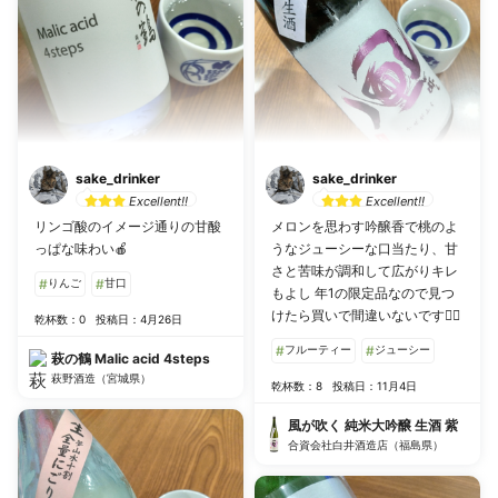
sake_drinker
sake_drinker
Excellent!!
Excellent!!
リンゴ酸のイメージ通りの甘酸
メロンを思わす吟醸香で桃のよ
っぱな味わい🍎
うなジューシーな口当たり、甘
さと苦味が調和して広がりキレ
#
りんご
#
甘口
もよし 年1の限定品なので見つ
けたら買いで間違いないです🙆‍♂️
乾杯数：0
投稿日：4月26日
#
フルーティー
#
ジューシー
萩の鶴 Malic acid 4steps
萩野酒造（宮城県）
乾杯数：8
投稿日：11月4日
風が吹く 純米大吟醸 生酒 紫
合資会社白井酒造店（福島県）