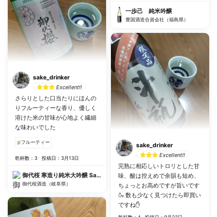
一歩己 純米吟醸
豊国酒造合資会社（福島県）
sake_drinker
Excellent!!
さらりとした口当たりにほんの
りフルーティーな香り、優しく
溶けた米の甘味が心地よく繊細
な味わいでした
#
フルーティー
sake_drinker
Excellent!!
乾杯数：3
投稿日：3月13日
完熟に相応しいトロリとした甘
御代桜 寒造り純米大吟醸 Sakura
味、酸は控えめで余韻も短め、
御代桜酒造（岐阜県）
ちょっとお高めですが旨いです
🍶 数も少なく見つけたら即買い
ですね✋