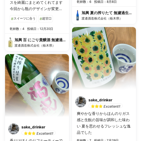
乾杯数：6
投稿日：8月8日
スを綺麗にまとめてくれてます
今回から瓶のデザインが変更の
旭興 夏の搾りたて 無濾過生原酒 
ようです
#
スイーツに合う
#
超甘口
渡邊酒造株式会社（栃木県）
乾杯数：4
投稿日：12月20日
旭興 百 にごり貴醸酒 無濾過生原酒
渡邊酒造株式会社（栃木県）
sake_drinker
Excellent!!
爽やかな香りからほんのりガス
感と生酛の旨味が調和した味わ
い 夏を思わせるフレッシュな逸
sake_drinker
品でした
Excellent!!
香りはほんのりフルーティーで
乾杯数：7
投稿日：7月29日