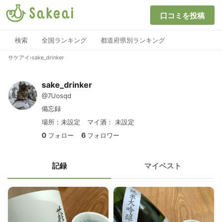
口コミを投稿
検索
全国ランキング
都道府県別ランキング
サケアイ
›
sake_drinker
sake_drinker
@7Uosqd
備忘録
場所：未設定
マイ酒：
未設定
0
6
フォロー
フォロワー
記録
マイベスト