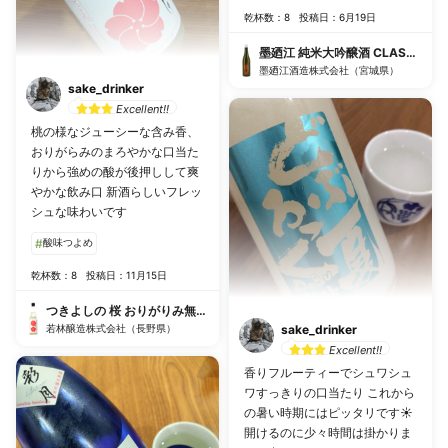
乾杯数：8
投稿日：6月19日
墨廼江 純米大吟醸酒 CLASSIC VER
墨廼江酒造株式会社（宮城県）
sake_drinker
Excellent!!
桃の様なジューシーな含み香、
おりがらみのまろやかな口当た
りから強めの酸が後押しして爽
やかな飲み口 新酒らしいフレッ
シュな味わいです
#
酸味つよめ
乾杯数：8
投稿日：11月15日
つきよしの 桜 おりがりみ無濾過生原酒
若林醸造株式会社（長野県）
sake_drinker
Excellent!!
香りフルーティーでシュワシュ
ワすっきりの口当たり これから
の暑い時期にはピッタリです☀️
開けるのに少々時間は掛かりま