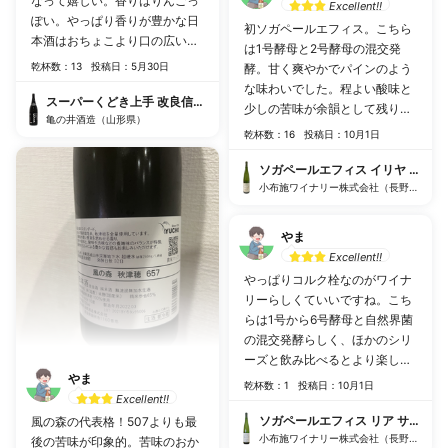
なって嬉しい。香りはりんごっ
Excellent!!
ぽい。やっぱり香りが豊かな日
初ソガペールエフィス。こちら
本酒はおちょこより口の広いワ
は1号酵母と2号酵母の混交発
イングラスのほうがいい。口に
乾杯数：13
投稿日：5月30日
酵。甘く爽やかでパインのよう
含むと柔らかく優しい甘みが広
な味わいでした。程よい酸味と
がり、ゆっくり消えていく感
スーパーくどき上手 改良信交30 純米大吟醸 生詰
少しの苦味が余韻として残り、
じ。くどくはないので飲みやす
亀の井酒造（山形県）
始まりから終わりまで味わいを
乾杯数：16
投稿日：10月1日
い。
楽しむことができます。2日目
どうなるかも楽しみです。
ソガペールエフィス イリヤ ソント
小布施ワイナリー株式会社（長野県）
やま
Excellent!!
やっぱりコルク栓なのがワイナ
リーらしくていいですね。こち
らは1号から6号酵母と自然界菌
の混交発酵らしく、ほかのシリ
ーズと飲み比べるとより楽しめ
やま
ます。酸味が強そうな印象でし
乾杯数：1
投稿日：10月1日
Excellent!!
たが、それほど強い酸味はなく
個人的には非常に飲みやすかっ
ソガペールエフィス リア サケ ナチ
風の森の代表格！507よりも最
たです。めちゃくちゃ飲みやす
小布施ワイナリー株式会社（長野県）
後の苦味が印象的。苦味のおか