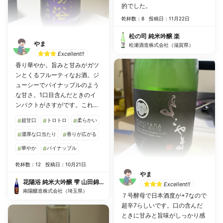
的でした。
乾杯数：8
投稿日：11月22日
松の司 純米吟醸 楽
やま
松瀬酒造株式会社（滋賀県）
Excellent!!
香り華やか。旨みと甘みがガツ
ンとくるフルーティなお酒。ジ
ューシーでパイナップルのよう
な甘さ。1口目含んだときのイ
ンパクトがさすがです。これぞ
花陽浴！
#
超甘口
#
トロトロ
#
柔らかい
#
濃厚な口当たり
#
香りが広がる
#
華やか
#
パイナップル
乾杯数：12
投稿日：10月21日
やま
花陽浴 純米大吟醸 雫 山田錦40% 生原酒
Excellent!!
南陽釀造株式会社（埼玉県）
７号酵母で日本酒度が+7なので
超辛7らしいです。口の含んだ
ときに甘みと旨味がしっかり感