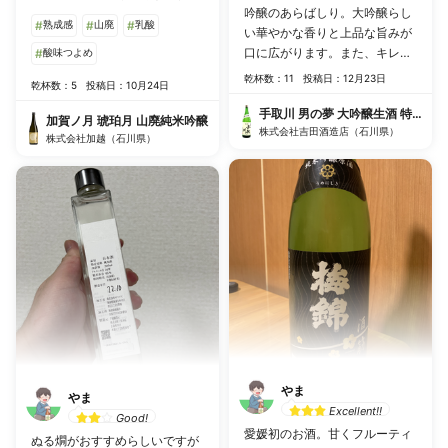
吟醸のあらばしり。大吟醸らし
今回は冷酒でしたが常温でも美
#
熟成感
#
山廃
#
乳酸
い華やかな香りと上品な旨みが
味しく飲めそうです。これから
口に広がります。また、キレが
の鍋の時期にいいですね！
#
酸味つよめ
いいのでくどくないので非常に
乾杯数：11
投稿日：12月23日
乾杯数：5
投稿日：10月24日
飲みやすいです。しかも安くて
コスパ最高です！おすすめ！
手取川 男の夢 大吟醸生酒 特醸あ
加賀ノ月 琥珀月 山廃純米吟醸
株式会社吉田酒造店（石川県）
株式会社加越（石川県）
やま
やま
Excellent!!
Good!
愛媛初のお酒。甘くフルーティ
ぬる燗がおすすめらしいですが