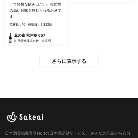
かったのですぐなくなりまし
げで軽快な飲み口だが、複雑性
た。
の高い旨味を感じられるお酒で
す。
乾杯数：10
投稿日：5月22日
風の森 秋津穂 657
油長酒造株式会社（奈良県）
さらに表示する
日本酒登録数業界No.1の日本酒記録サービス。
みんなの記録から自分