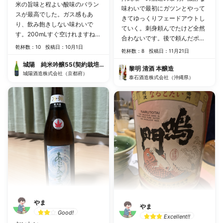
米の旨味と程よい酸味のバラン
味わいで最初にガツンとやって
スが最高でした。ガス感もあ
きてゆっくりフェードアウトし
り、飲み飽きしない味わいで
ていく。刺身頼んでたけど全然
す。200mLすぐ空けれますね。
合わないです。後で頼んだポテ
風の森や楽器正宗に近い味わ
乾杯数：10
投稿日：10月1日
サラには合ってた🍶
乾杯数：8
投稿日：11月21日
い。この酸味くらいがちょうど
良くて好き。
城陽 純米吟醸55(契約栽培米山田錦)
黎明 清酒 本醸造
城陽酒造株式会社（京都府）
泰石酒造株式会社（沖縄県）
やま
やま
Good!
Excellent!!