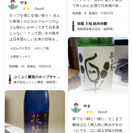
やま
で作られたお酒で日本酒の名前
Good!
にピッタリなお酒です。米の味
乾杯数：8
投稿日：11月27日
ホップを感じる強い香り！ 含ん
がよく感じる日本酒。日本酒感
だ春海トロピカルフルーツのよ
はかなり強めです。
旭菊 大地 純米吟醸
うな味わいがやってきて日本酒
旭菊酒造株式会社（福岡県）
じゃない！？って思いきや後半
は日本酒らしいお米の甘味をや
ってくる。非常に面白い味わい
#
ほんのり甘口
#
ホップ感
でした。クラフトサケが日本酒
の多様性を生み出しててすごく
#
後味スッキリ
いいなと思います！
乾杯数：10
投稿日：10月21日
ぷくぷく醸造のホップサケ シトラ
株式会社ぷくぷく醸造（福島県）
やま
Good!
家でもつ鍋と一緒に。そこまで
酸味はなく個人的に飲みやすか
ったです。口に残る苦味が特徴