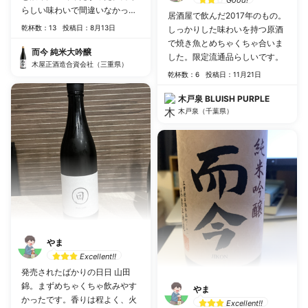
Good!
らしい味わいで間違いなかった
居酒屋で飲んだ2017年のもの。
が純吟との違いがいまいち分か
乾杯数：13
投稿日：8月13日
しっかりした味わいを持つ原酒
らなかったのが少し惜しい。一
で焼き魚とめちゃくちゃ合いま
旦グラス二杯分だけ飲んで後日
而今 純米大吟醸
した。限定流通品らしいです。
また飲んでみます。
木屋正酒造合資会社（三重県）
乾杯数：6
投稿日：11月21日
木戸泉 BLUISH PURPLE
木戸泉（千葉県）
やま
Excellent!!
発売されたばかりの日日 山田
錦。まずめちゃくちゃ飲みやす
やま
かったです。香りは程よく、火
Excellent!!