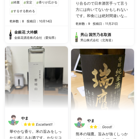
#
綺麗
#
安定
#
香りが広がる
り合るので日本酒苦手って言う
方には向いてないかもしれない
#
するする飲める
です。和食には絶対間違いなく
乾杯数：8
投稿日：10月14日
合うお酒なので焼き魚、寿司、
乾杯数：9
投稿日：11月21日
刺身には相性最強です。
金銀花 大吟醸
男山 国芳乃名取酒
金銀花酒造株式会社（愛知県）
男山株式会社（北海道）
やま
やま
Excellent!!
Good!
華やかな香り。米の旨みをしっ
熊本の瑞鷹。旨みが強くしっか
かり感じるお酒です。かなりコ