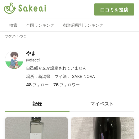
口コミを投稿
検索
全国ランキング
都道府県別ランキング
サケアイ
›
やま
やま
@dacci
自己紹介文が設定されていません
場所：新潟県
マイ酒：
SAKE NOVA
48
76
フォロー
フォロワー
記録
マイベスト