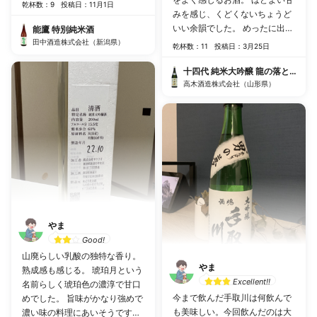
乾杯数：9
投稿日：11月1日
みを感じ、くどくないちょうど
いい余韻でした。 めったに出会
能鷹 特別純米酒
いないお酒に感謝。
田中酒造株式会社（新潟県）
乾杯数：11
投稿日：3月25日
十四代 純米大吟醸 龍の落とし子生
高木酒造株式会社（山形県）
やま
Good!
山廃らしい乳酸の独特な香り。
やま
熟成感も感じる。 琥珀月という
Excellent!!
名前らしく琥珀色の濃淳で甘口
今まで飲んだ手取川は何飲んで
めでした。 旨味がかなり強めで
も美味しい。今回飲んだのは大
濃い味の料理にあいそうです。