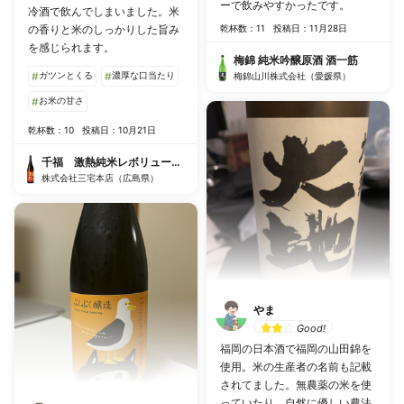
ーで飲みやすかったです。
冷酒で飲んでしまいました。米
の香りと米のしっかりした旨み
乾杯数：11
投稿日：11月28日
を感じられます。
梅錦 純米吟醸原酒 酒一筋
#
ガツンとくる
#
濃厚な口当たり
梅錦山川株式会社（愛媛県）
#
お米の甘さ
乾杯数：10
投稿日：10月21日
千福 激熱純米レボリューション
株式会社三宅本店（広島県）
やま
Good!
福岡の日本酒で福岡の山田錦を
使用。米の生産者の名前も記載
されてました。無農薬の米を使
っていたり、自然に優しい農法