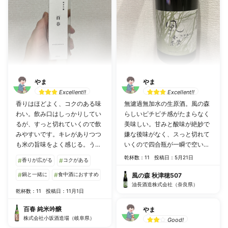
やま
やま
Excellent!!
Excellent!!
香りはほどよく、コクのある味
無濾過無加水の生原酒。風の森
わい。飲み口はしっかりしてい
らしいピチピチ感がたまらなく
るが、すっと切れていくので飲
美味しい。甘みと酸味が絶妙で
みやすいです。キレがありつつ
嫌な後味がなく、スっと切れて
も米の旨味をよく感じる。うー
いくので四合瓶が一瞬で空いて
ん美味しい。
しまいますね。毎年飲みたい日
乾杯数：11
投稿日：5月21日
#
香りが広がる
#
コクがある
本酒のひとつ。
#
鍋と一緒に
#
食中酒におすすめ
風の森 秋津穂507
油長酒造株式会社（奈良県）
乾杯数：11
投稿日：11月1日
百春 純米吟醸
やま
株式会社小坂酒造場（岐阜県）
Good!