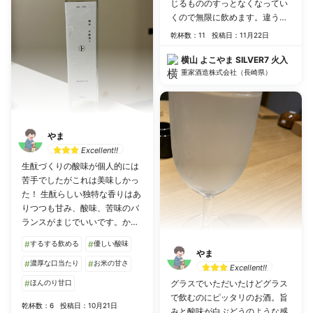
じるもののすっとなくなってい
くので無限に飲めます。違うよ
こやまも飲んでみたい。
乾杯数：11
投稿日：11月22日
横山 よこやま SILVER7 火入
重家酒造株式会社（長崎県）
やま
Excellent!!
生酛づくりの酸味が個人的には
苦手でしたがこれは美味しかっ
た！ 生酛らしい独特な香りはあ
りつつも甘み、酸味、苦味のバ
ランスがまじでいいです。かつ
コクもあるので軽いだけじゃな
#
するする飲める
#
優しい酸味
く、旨みもちゃんと感じます。
やま
こってり系の料理と合いそうで
#
濃厚な口当たり
#
お米の甘さ
Excellent!!
す。
#
ほんのり甘口
グラスでいただいたけどグラス
で飲むのにピッタリのお酒。旨
乾杯数：6
投稿日：10月21日
みと酸味が白ぶどうのような感