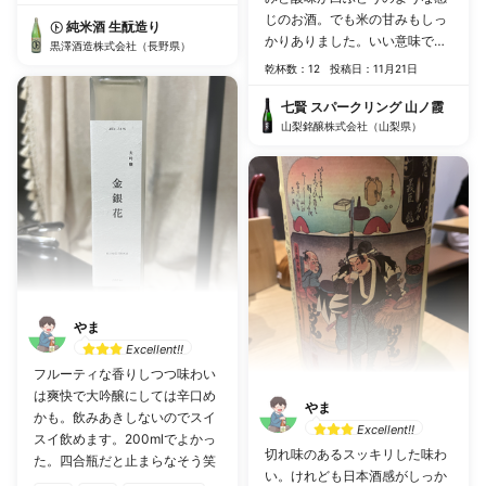
じのお酒。でも米の甘みもしっ
㋣ 純米酒 生酛造り
かりありました。いい意味で日
黒澤酒造株式会社（長野県）
本酒感がないしスパークリング
乾杯数：12
投稿日：11月21日
なので日本酒苦手という方にも
おすすめです。(ラベル撮るの忘
七賢 スパークリング 山ノ霞
れた)
山梨銘醸株式会社（山梨県）
やま
Excellent!!
フルーティな香りしつつ味わい
は爽快で大吟醸にしては辛口め
やま
かも。飲みあきしないのでスイ
Excellent!!
スイ飲めます。200mlでよかっ
切れ味のあるスッキリした味わ
た。四合瓶だと止まらなそう笑
い。けれども日本酒感がしっか