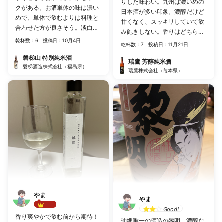
りした味わい。九州は濃いめの
クがある。お酒単体の味は濃い
日本酒が多い印象。濃醇だけど
めで、単体で飲むよりは料理と
甘くなく、スッキリしていて飲
合わせた方が良さそう。淡白な
み飽きしない。香りはどちらか
ものより味が濃いめの料理の方
乾杯数：6
投稿日：10月4日
といえば穏やかめ。冷酒で飲ん
乾杯数：7
投稿日：11月21日
が良さそう。今回は冷やして飲
だけど燗でもロックでも合いそ
みましたが常温でもいい味を出
磐梯山 特別純米酒
う。
瑞鷹 芳醇純米酒
しそうです。
磐梯酒造株式会社（福島県）
瑞鷹株式会社（熊本県）
やま
やま
Good!
Best!!
香り爽やかで飲む前から期待！
沖縄唯一の酒造の黎明。濃醇な