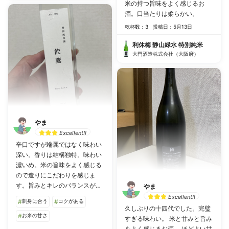
米の持つ旨味をよく感じるお
酒。口当たりは柔らかい。
乾杯数：3
投稿日：5月13日
利休梅 静山緑水 特別純米
大門酒造株式会社（大阪府）
やま
Excellent!!
辛口ですが端麗ではなく味わい
深い。香りは結構独特。味わい
濃いめ。米の旨味をよく感じる
ので造りにこだわりを感じま
す。旨みとキレのバランスがい
やま
いですね。刺身とあいます。
Excellent!!
#
刺身に合う
#
コクがある
久しぶりの十四代でした。完璧
#
お米の甘さ
すぎる味わい。 米と甘みと旨み
をよく感じるお酒。 ほどよい甘