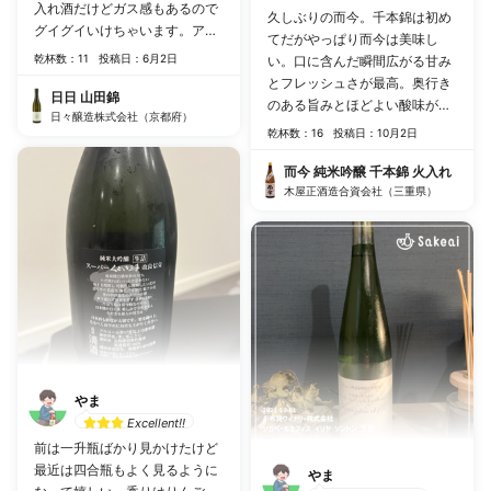
入れ酒だけどガス感もあるので
久しぶりの而今。千本錦は初め
グイグイいけちゃいます。アル
てだがやっぱり而今は美味し
コール13%で低アルコールなの
乾杯数：11
投稿日：6月2日
い。口に含んだ瞬間広がる甘み
でそれも近代的でいいですね。
とフレッシュさが最高。奥行き
「 ダイニングでボトル1本飲め
日日 山田錦
のある旨みとほどよい酸味が絶
る日本酒」を目指したものみた
日々醸造株式会社（京都府）
妙です。おすすめです
乾杯数：16
投稿日：10月2日
いですがまさにそのような味わ
いでした。2、3人の飲み会であ
而今 純米吟醸 千本錦 火入れ
れば一瞬で空けれるお酒です
木屋正酒造合資会社（三重県）
ね！
やま
Excellent!!
前は一升瓶ばかり見かけたけど
最近は四合瓶もよく見るように
やま