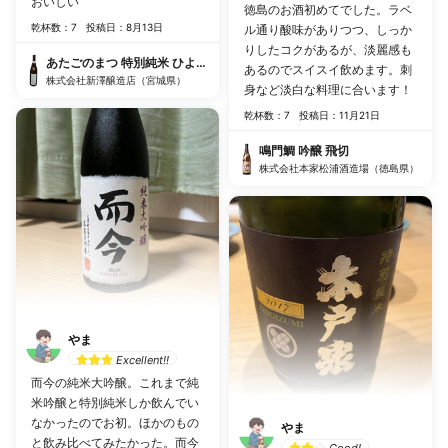
おいしい
徳島のお酒初めてでした。ラベ
乾杯数：7
投稿日：8月13日
ル通り酸味がありつつ、しっか
りしたコクがあるが、淡麗感も
あたごのまつ 特別純米 ひより 冷卸
あるのでスイスイ飲めます。刺
株式会社新澤醸造店（宮城県）
身など淡白な料理に合います！
乾杯数：7
投稿日：11月21日
鳴門鯛 吟醸 飛切
株式会社本家松浦酒造場（徳島県）
やま
Excellent!!
而今の純米大吟醸。これまで純
米吟醸と特別純米しか飲んでい
なかったのでお初。ほかのもの
やま
と飲み比べてみたかった。而今