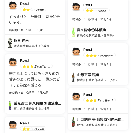
Ren.I
Ren.I
Good!
Good!
すっきりとした辛口。 刺身に合
乾杯数：1
投稿日：12月4日
いそう。
喜久酔 特別本醸造
乾杯数：0
投稿日：3月10日
青島酒造株式会社（静岡県）
稲里 純米
磯蔵酒造有限会社（茨城県）
Ren.I
Excellent!!
Ren.I
乾杯数：1
投稿日：12月4日
Excellent!!
栄光冨士にしてはあっさりめの
山形正宗 稲造
甘みのように思った。 微かにピ
株式会社水戸部酒造（山形県）
リッと炭酸を感じる。
乾杯数：0
投稿日：2月23日
Ren.I
Excellent!!
栄光冨士 純米吟醸 無濾過生原酒 しぼりたて 仙龍
冨士酒造株式会社（山形県）
乾杯数：1
投稿日：12月4日
川口納豆 美山錦 特別純米原酒 ひ
Ren.I
金の井酒造株式会社（宮城県）
Good!