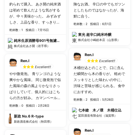
釣られて購入。 あさ開の純米酒
険なお酒。 辛口の中でもガツン
は初めて飲んだような気がする
としたものではなかったが、海
が、中々美味かった。 みずみず
鮮に合う。
しさ、上品な香り、すっきりと
乾杯数：2
投稿日：6月1日
した味わいを売りとしている
乾杯数：1
投稿日：7月15日
が、それに加えて旨味と上品な
東光 超辛口純米吟醸
甘さが自分好みで良かった。
株式会社小嶋総本店（山形県）
純米生原酒酵母901号無濾過中汲み生原酒
株式会社あさ開（岩手県）
Ren.I
Ren.I
Excellent!!
Excellent!!
木桶仕込とのことで、口に含ん
やや微発泡。 青リンゴのような
だ瞬間から木の香りが。 軽めで
爽やかな風味。 同じ微発泡で似
スッキリとした味わいの中に、
た風味の森の風よりかなりさっ
渋味と苦味が感じられる。 食中
ぱりしていて、個人的にはこち
におすすめ。
らの方が好み。 カマンベールチ
乾杯数：2
投稿日：5月26日
ーズに合いそう。
乾杯数：0
投稿日：2月28日
七本鎗 木ノ環 木桶仕込
冨田酒造有限会社（滋賀県）
新政 No.6 R-type
新政酒造株式会社（秋田県）
Ren.I