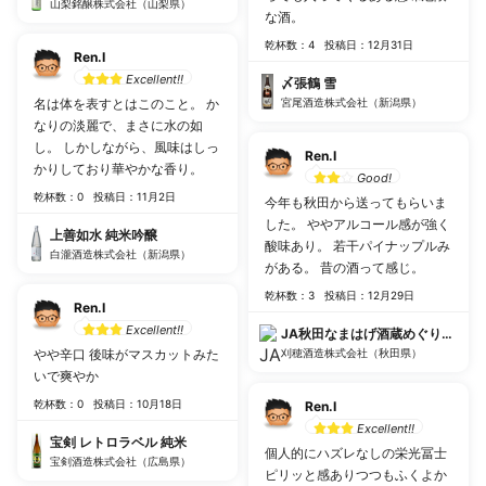
山梨銘醸株式会社（山梨県）
な酒。
乾杯数：4
投稿日：12月31日
Ren.I
Excellent!!
〆張鶴 雪
名は体を表すとはこのこと。 か
宮尾酒造株式会社（新潟県）
なりの淡麗で、まさに水の如
し。 しかしながら、風味はしっ
Ren.I
かりしており華やかな香り。
Good!
乾杯数：0
投稿日：11月2日
今年も秋田から送ってもらいま
した。 ややアルコール感が強く
上善如水 純米吟醸
酸味あり。 若干パイナップルみ
白瀧酒造株式会社（新潟県）
がある。 昔の酒って感じ。
乾杯数：3
投稿日：12月29日
Ren.I
Excellent!!
JA秋田なまはげ酒蔵めぐり 刈穂
やや辛口 後味がマスカットみた
刈穂酒造株式会社（秋田県）
いで爽やか
乾杯数：0
投稿日：10月18日
Ren.I
Excellent!!
宝剣 レトロラベル 純米
個人的にハズレなしの栄光冨士
宝剣酒造株式会社（広島県）
ピリッと感ありつつもふくよか