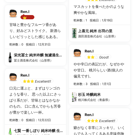
マスカットを食べたかのような
Ren.I
爽やかな風味。
乾杯数：1
投稿日：1月19日
Best!!
甘味と豊かなフルーツ香があ
り、好みどストライク。 新酒ら
上喜元 純米 出羽の里
しいピリッとした感じもある。
酒田酒造株式会社（山形県）
乾杯数：0
投稿日：12月31日
Ren.I
栄光冨士 純米吟醸 無濾過生原酒 新 ~ARATA~ 祥源
Good!
冨士酒造株式会社（山形県）
やや辛口の表記だが、なぜかや
や甘口。 桃川らしい酒(個人の
Ren.I
偏見です)。
Excellent!!
乾杯数：3
投稿日：1月1日
口元に運ぶと、まずはリンゴの
ような香り。 思った以上にさっ
杉玉 吟醸純米
ぱり系だが、甘味とはなかなか
桃川株式会社（青森県）
のもの。 口に含んでからも芳香
が豊かで楽しい一杯。
Ren.I
乾杯数：0
投稿日：12月22日
Excellent!!
癖がなく非常にスッキリ。 いく
七賢 一番しぼり 純米吟醸 生酒
らでも入ってくるある意味危険