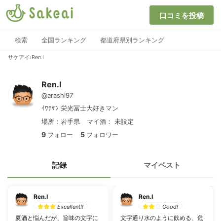
口コミを投稿
検索
全国ランキング
都道府県別ランキング
サケアイ
›
Ren.I
Ren.I
@arashi97
ｲﾜﾃｹﾝ 栄光冨士大好きマン
場所：岩手県
マイ酒：
未設定
9
5
フォロー
フォロワー
記録
マイベスト
Ren.I
Ren.I
Excellent!!
Good!
夏酒と悩んだが、旨味の文字に
文字通り水のように飲める、危