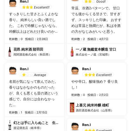
Ren.I
Good!
Excellent!!
常温、冷酒2パターンで。 甘口
すっきりした甘さとふくよかな
でも後からくる甘さで、甘すぎ
香り。 純米らしい良い酒でし
ず、スッキリした印象。 おすす
た。 これで吟醸じゃないなら、
めは常温と熱燗だが、私は冷酒
吟醸以上はどれだけ良いのか…
の方がなじみがいいと思う。
乾杯数：0
投稿日：2月28日
乾杯数：2
投稿日：4月7日
花邑 純米酒 陸羽田
一ノ蔵 無鑑査本醸造 甘口
両関酒造株式会社（秋田県）
株式会社一ノ蔵（宮城県）
Ren.I
Ren.I
Average
Excellent!!
名前が気になって飲んでみた。
やや辛口。酸味強め？ 香り良
香りはなかなかのものだった
し！
が、良くも悪くも昔の酒という
乾杯数：0
投稿日：2月2日
感じで、自分には合わなかっ
た…
上喜元 純米吟醸 雄町
酒田酒造株式会社（山形県）
乾杯数：1
投稿日：2月15日
幻とは手に入らぬこと 生原酒
Ren.I
渡辺酒造店（岐阜県）
Excellent!!