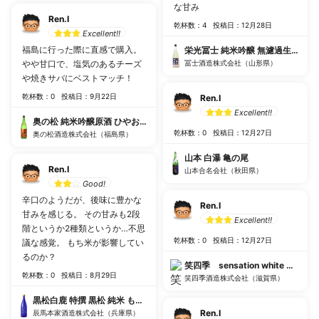
な甘み
Ren.I
乾杯数：4
投稿日：12月28日
Excellent!!
福島に行った際に直感で購入。
栄光冨士 純米吟醸 無濾過生原酒 
やや甘口で、塩気のあるチーズ
冨士酒造株式会社（山形県）
や焼きサバにベストマッチ！
乾杯数：0
投稿日：9月22日
Ren.I
Excellent!!
奥の松 純米吟醸原酒 ひやおろし
乾杯数：0
投稿日：12月27日
奥の松酒造株式会社（福島県）
山本 白瀑 亀の尾
Ren.I
山本合名会社（秋田県）
Good!
辛口のようだが、後味に豊かな
Ren.I
甘みを感じる。 その甘みも2段
Excellent!!
階というか2種類というか…不思
乾杯数：0
投稿日：12月27日
議な感覚。 もち米が影響してい
るのか？
笑四季 sensation white 生酒
乾杯数：0
投稿日：8月29日
笑四季酒造株式会社（滋賀県）
黒松白鹿 特撰 黒松 純米 もち四段仕込
Ren.I
辰馬本家酒造株式会社（兵庫県）