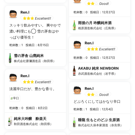
Good!
Ren.I
乾杯数：0
投稿日：12月27日
Excellent!!
雨後の月 吟醸純米酒
スッキリ飲みやすい。 爽やかで
相原酒造株式会社（広島県）
濃い料理にも◯ 雪の茅舎はや
っぱり優等生！
Ren.I
乾杯数：1
投稿日：8月15日
Excellent!!
雪の茅舎 山廃純米
乾杯数：0
投稿日：12月27日
株式会社齋彌酒造店（秋田県）
AKABU 純米 NEWBORN
赤武酒造株式会社（岩手県）
Ren.I
Excellent!!
Ren.I
淡麗辛口だが、豊かな香り。
Good!
#
辛口
どぶろくにしてはかなり辛口
乾杯数：0
投稿日：8月2日
乾杯数：1
投稿日：12月4日
純米大吟醸 酔楽天
睡龍 生もとのどぶ 生原酒
秋田酒造株式会社（秋田県）
株式会社久保本家酒造（奈良県）