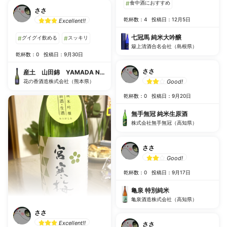
#
食中酒におすすめ
ささ
乾杯数：4
投稿日：12月5日
Excellent!!
七冠馬 純米大吟醸
#
グイグイ飲める
#
スッキリ
簸上清酒合名会社（島根県）
乾杯数：0
投稿日：9月30日
ささ
産土 山田錦 YAMADA NISHIKI
花の香酒造株式会社（熊本県）
Good!
乾杯数：0
投稿日：9月20日
無手無冠 純米生原酒
株式会社無手無冠（高知県）
ささ
Good!
乾杯数：0
投稿日：9月17日
亀泉 特別純米
亀泉酒造株式会社（高知県）
ささ
Excellent!!
ささ