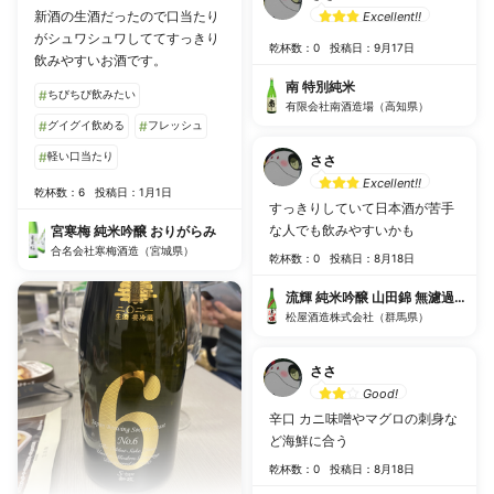
新酒の生酒だったので口当たり
Excellent!!
がシュワシュワしててすっきり
乾杯数：0
投稿日：9月17日
飲みやすいお酒です。
南 特別純米
#
ちびちび飲みたい
有限会社南酒造場（高知県）
#
グイグイ飲める
#
フレッシュ
#
軽い口当たり
ささ
Excellent!!
乾杯数：6
投稿日：1月1日
すっきりしていて日本酒が苦手
な人でも飲みやすいかも
宮寒梅 純米吟醸 おりがらみ
合名会社寒梅酒造（宮城県）
乾杯数：0
投稿日：8月18日
流輝 純米吟醸 山田錦 無濾過生酒
松屋酒造株式会社（群馬県）
ささ
Good!
辛口 カニ味噌やマグロの刺身な
ど海鮮に合う
乾杯数：0
投稿日：8月18日