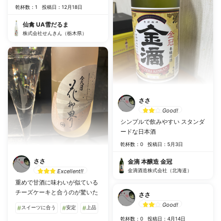
乾杯数：1
投稿日：12月18日
仙禽 UA雪だるま
株式会社せんきん（栃木県）
ささ
Good!
シンプルで飲みやすい スタンダ
ードな日本酒
乾杯数：0
投稿日：5月3日
ささ
金滴 本醸造 金冠
金滴酒造株式会社（北海道）
Excellent!!
重めで甘酒に味わいが似ている
チーズケーキと合うのが驚いた
ささ
Good!
#
スイーツに合う
#
安定
#
上品
乾杯数：0
投稿日：4月14日