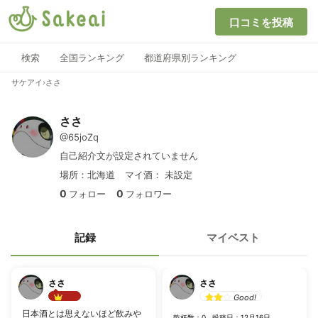
口コミを投稿
検索
全国ランキング
都道府県別ランキング
サケアイ
›
ささ
ささ
@65joZq
自己紹介文が設定されていません
場所：北海道
マイ酒：
未設定
0
0
フォロー
フォロワー
記録
マイベスト
ささ
ささ
Good!
Best!!
日本酒とは思えないほど飲みや
乾杯数：0
投稿日：12月16日