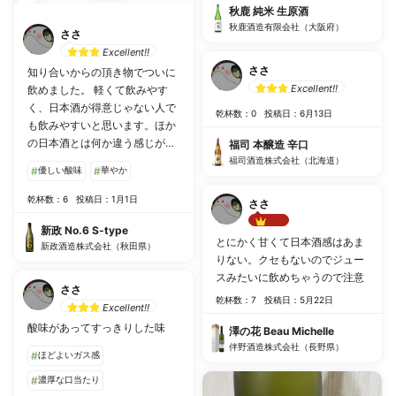
秋鹿 純米 生原酒
秋鹿酒造有限会社（大阪府）
ささ
Excellent!!
ささ
知り合いからの頂き物でついに
Excellent!!
飲めました。 軽くて飲みやす
く、日本酒が得意じゃない人で
乾杯数：0
投稿日：6月13日
も飲みやすいと思います。ほか
の日本酒とは何か違う感じがし
福司 本醸造 辛口
ます。
福司酒造株式会社（北海道）
#
優しい酸味
#
華やか
乾杯数：6
投稿日：1月1日
ささ
新政 No.6 S-type
Best!!
とにかく甘くて日本酒感はあま
新政酒造株式会社（秋田県）
りない。クセもないのでジュー
スみたいに飲めちゃうので注意
ささ
乾杯数：7
投稿日：5月22日
Excellent!!
酸味があってすっきりした味
澤の花 Beau Michelle
伴野酒造株式会社（長野県）
#
ほどよいガス感
#
濃厚な口当たり