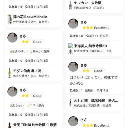
ヤマカン 大吟醸
乾杯数：6
投稿日：12月18日
阿部勘酒造店（宮城県）
澤の花 Beau Michelle
ささ
伴野酒造株式会社（長野県）
Excellent!!
ささ
乾杯数：0
投稿日：11月17日
Good!
東洋美人 純米吟醸50
株式会社澄川酒造場（山口県）
#
飲みやすい
#
爽やかな酸味
乾杯数：0
投稿日：12月18日
ささ
モダン仙禽 亀ノ尾
Good!
株式会社せんきん（栃木県）
口当たりは水っぽく、後味で苦
みが残る
ささ
乾杯数：1
投稿日：11月13日
Good!
わしが國 純米吟醸 吟のいろは
#
柔らかい
#
コスパ最高
株式会社山和酒造店（宮城県）
乾杯数：0
投稿日：12月18日
ささ
天美 TENBI 純米吟醸 生原酒
Excellent!!