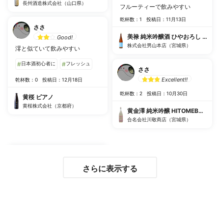
長州酒造株式会社（山口県）
フルーティーで飲みやすい
乾杯数：1
投稿日：11月13日
ささ
美禄 純米吟醸酒 ひやおろし 秋月
Good!
株式会社男山本店（宮城県）
澪と似ていて飲みやすい
#
日本酒初心者に
#
フレッシュ
ささ
Excellent!!
乾杯数：0
投稿日：12月18日
乾杯数：2
投稿日：10月30日
黄桜 ピアノ
黄桜株式会社（京都府）
黄金澤 純米吟醸 HITOMEBORE
合名会社川敬商店（宮城県）
さらに表示する