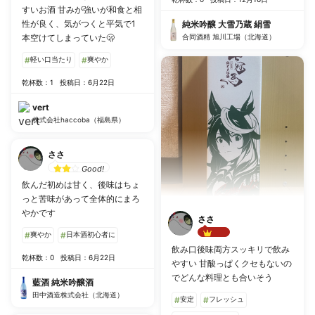
すいお酒 甘みが強いが和食と相
性が良く、気がつくと平気で1
純米吟醸 大雪乃蔵 絹雪
本空けてしまっていた🫢
合同酒精 旭川工場（北海道）
#
軽い口当たり
#
爽やか
乾杯数：1
投稿日：6月22日
vert
株式会社haccoba（福島県）
ささ
Good!
飲んだ初めは甘く、後味はちょ
っと苦味があって全体的にまろ
やかです
ささ
#
爽やか
#
日本酒初心者に
Best!!
飲み口後味両方スッキリで飲み
乾杯数：0
投稿日：6月22日
やすい 甘酸っぱくクセもないの
でどんな料理とも合いそう
藍酒 純米吟醸酒
田中酒造株式会社（北海道）
#
安定
#
フレッシュ