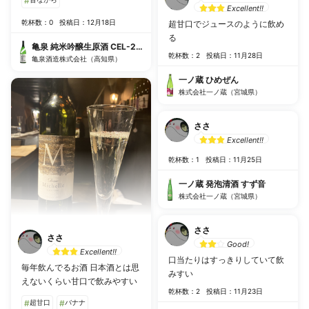
#
Excellent!!
乾杯数：0
投稿日：12月18日
超甘口でジュースのように飲め
る
亀泉 純米吟醸生原酒 CEL-24 うすにごり
乾杯数：2
投稿日：11月28日
亀泉酒造株式会社（高知県）
一ノ蔵 ひめぜん
株式会社一ノ蔵（宮城県）
ささ
Excellent!!
乾杯数：1
投稿日：11月25日
一ノ蔵 発泡清酒 すず音
株式会社一ノ蔵（宮城県）
ささ
ささ
Good!
Excellent!!
口当たりはすっきりしていて飲
毎年飲んでるお酒 日本酒とは思
みすい
えないくらい甘口で飲みやすい
乾杯数：2
投稿日：11月23日
#
超甘口
#
バナナ