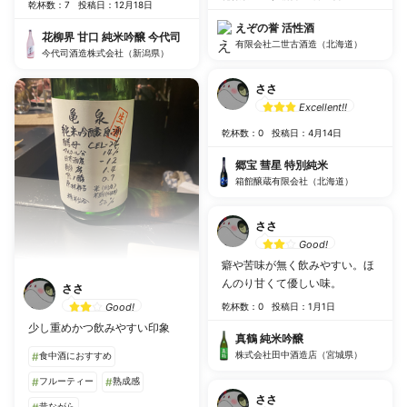
乾杯数：7
投稿日：12月18日
えぞの誉 活性酒
花柳界 甘口 純米吟醸 今代司
有限会社二世古酒造（北海道）
今代司酒造株式会社（新潟県）
ささ
Excellent!!
乾杯数：0
投稿日：4月14日
郷宝 彗星 特別純米
箱館醸蔵有限会社（北海道）
ささ
Good!
癖や苦味が無く飲みやすい。ほ
んのり甘くて優しい味。
ささ
Good!
乾杯数：0
投稿日：1月1日
少し重めかつ飲みやすい印象
真鶴 純米吟醸
株式会社田中酒造店（宮城県）
#
食中酒におすすめ
#
フルーティー
#
熟成感
ささ
昔ながら