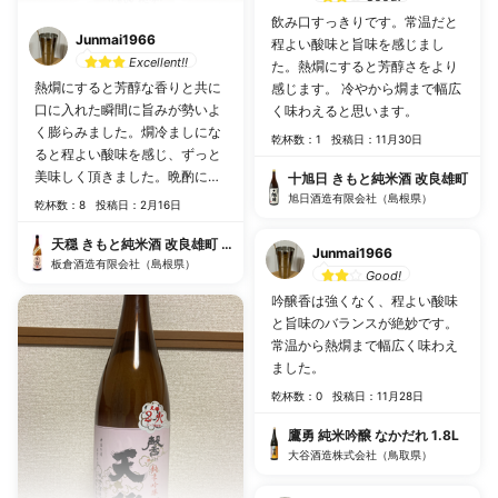
飲み口すっきりです。常温だと
Junmai1966
程よい酸味と旨味を感じまし
Excellent!!
た。熱燗にすると芳醇さをより
熱燗にすると芳醇な香りと共に
感じます。 冷やから燗まで幅広
口に入れた瞬間に旨みが勢いよ
く味わえると思います。
く膨らみました。燗冷ましにな
乾杯数：1
投稿日：11月30日
ると程よい酸味を感じ、ずっと
美味しく頂きました。晩酌には
十旭日 きもと純米酒 改良雄町
もってこいですね。
旭日酒造有限会社（島根県）
乾杯数：8
投稿日：2月16日
天穏 きもと純米酒 改良雄町 無濾過火入れ
Junmai1966
板倉酒造有限会社（島根県）
Good!
吟醸香は強くなく、程よい酸味
と旨味のバランスが絶妙です。
常温から熱燗まで幅広く味わえ
ました。
乾杯数：0
投稿日：11月28日
鷹勇 純米吟醸 なかだれ 1.8L
大谷酒造株式会社（鳥取県）