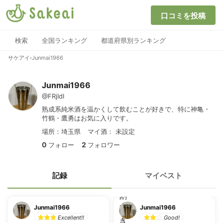
口コミを投稿
検索
全国ランキング
都道府県別ランキング
サケアイ
›
Junmai1966
Junmai1966
@FRjIdI
熟成系純米酒を温かくして飲むことが好きで、特に神亀・
竹鶴・鷹勇はお気に入りです。
場所：埼玉県
マイ酒：
未設定
0
2
フォロー
フォロワー
記録
マイベスト
Junmai1966
Junmai1966
Excellent!!
Good!