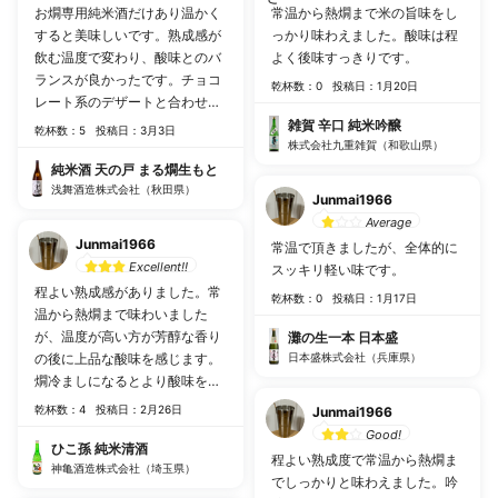
お燗専用純米酒だけあり温かく
常温から熱燗まで米の旨味をし
すると美味しいです。熟成感が
っかり味わえました。酸味は程
飲む温度で変わり、酸味とのバ
よく後味すっきりです。
ランスが良かったです。チョコ
乾杯数：0
投稿日：1月20日
レート系のデザートと合わせて
もいけますよ。お値段もお手頃
雑賀 辛口 純米吟醸
乾杯数：5
投稿日：3月3日
なので晩酌にもってこいです。
株式会社九重雑賀（和歌山県）
純米酒 天の戸 まる燗生もと
浅舞酒造株式会社（秋田県）
Junmai1966
Average
Junmai1966
常温で頂きましたが、全体的に
Excellent!!
スッキリ軽い味です。
程よい熟成感がありました。常
乾杯数：0
投稿日：1月17日
温から熱燗まで味わいました
が、温度が高い方が芳醇な香り
灘の生一本 日本盛
の後に上品な酸味を感じます。
日本盛株式会社（兵庫県）
燗冷ましになるとより酸味を感
じましたが最後まで美味しくい
乾杯数：4
投稿日：2月26日
Junmai1966
ただきました。
Good!
ひこ孫 純米清酒
程よい熟成度で常温から熱燗ま
神亀酒造株式会社（埼玉県）
でしっかりと味わえました。吟