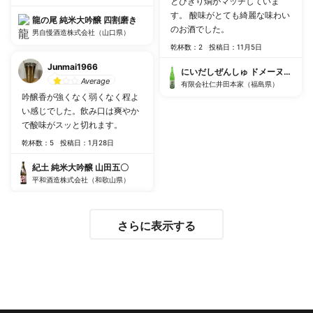
とびきり燗がマッチしていま
す。 酸味がとても綺麗な味わい
龍の尾 純米大吟醸 四割磨き
のお酒でした。
男自慢酒造株式会社（山口県）
乾杯数：2
投稿日：11月5日
Junmai1966
にいだしぜんしゅ ドメーヌ無農薬栽
Average
有限会社仁井田本家（福島県）
吟醸香が強くなく弱くなく程よ
い感じでした。飲み口は爽やか
で酸味がスッと切れます。
乾杯数：5
投稿日：1月28日
紀土 純米大吟醸 山田五〇
平和酒造株式会社（和歌山県）
さらに表示する