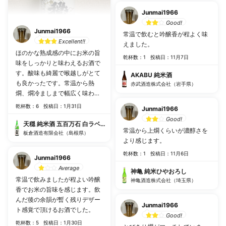
Junmai1966
Good!
Junmai1966
常温で飲むと吟醸香が程よく味
Excellent!!
えました。
ほのかな熟成感の中にお米の旨
乾杯数：1
投稿日：11月7日
味をしっかりと味わえるお酒で
す。酸味も綺麗で喉越しがとて
AKABU 純米酒
も良かったです。常温から熱
赤武酒造株式会社（岩手県）
燗、燗冷ましまで幅広く味わえ
ました。
乾杯数：6
投稿日：1月31日
Junmai1966
Good!
天穏 純米酒 五百万石 白ラベル
常温から上燗くらいが濃醇さを
板倉酒造有限会社（島根県）
より感じます。
乾杯数：1
投稿日：11月6日
Junmai1966
Average
神亀 純米ひやおろし
常温で飲みましたが程よい吟醸
神亀酒造株式会社（埼玉県）
香でお米の旨味を感じます。飲
んだ後の余韻が暫く残りデザー
Junmai1966
ト感覚で頂けるお酒でした。
Good!
乾杯数：5
投稿日：1月30日