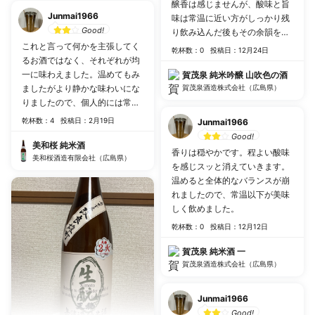
醸香は感じませんが、酸味と旨
Junmai1966
味は常温に近い方がしっかり残
Good!
り飲み込んだ後もその余韻を感
これと言って何かを主張してく
じます。
乾杯数：0
投稿日：12月24日
るお酒ではなく、それぞれが均
一に味わえました。温めてもみ
賀茂泉 純米吟醸 山吹色の酒
ましたがより静かな味わいにな
賀茂泉酒造株式会社（広島県）
りましたので、個人的には常温
以下がおすすめです。
乾杯数：4
投稿日：2月19日
Junmai1966
Good!
美和桜 純米酒
香りは穏やかです。程よい酸味
美和桜酒造有限会社（広島県）
を感じスッと消えていきます。
温めると全体的なバランスが崩
れましたので、常温以下が美味
しく飲めました。
乾杯数：0
投稿日：12月12日
賀茂泉 純米酒 一
賀茂泉酒造株式会社（広島県）
Junmai1966
Good!