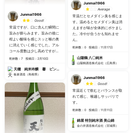
Junmai1966
Average
Junmai1966
常温だとセメダイン臭を感じま
Good!
す。温めるとセメダイン臭は消
常温ですが、口に含んだ瞬間に
えますが味が全体的にボケまし
旨みが膨らみます。旨みの後に
た。冷やが合うかも知れませ
程よい酸味を感じスッと喉の奥
ん。
に消えていく感じでした。アル
乾杯数：0
投稿日：11月17日
コール度数は少し高めですが、
食後にちょっとしたつまみと合
山陽鶴 八〇純米
乾杯数：7
投稿日：2月10日
わせてちびちびやるにはもって
山陽鶴酒造株式会社（広島県）
こいのお酒と感じました。
天穩 純米吟醸 馨 ピンクラベル 2火
板倉酒造（島根県）
Junmai1966
Good!
常温近くで飲むとバランスが取
れて感じ、喉越しサッパリで
す。
乾杯数：0
投稿日：11月11日
錦屋 特別純米酒 美山錦
金の井酒造株式会社（宮城県）