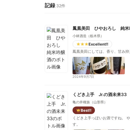
記録
32件
鳳凰美田 ひやおろし 純米
小林酒造（栃木県）
Excellent!!
鳳凰美田にしては、香り、甘み抑
2024年9月7日
くどき上手 Jr.の酒未来33
亀の井種族（山形県）
Best!!
くどき上手っぽいお酒ですね。 
す。