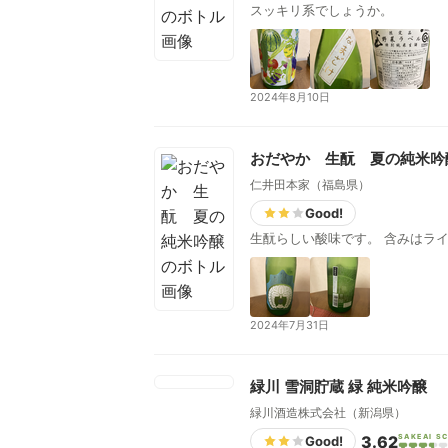
スッキリ系でしょうか。
2024年8月10日
おだやか 生酛 夏の純米吟
仁井田本家（福島県）
Good!
生酛らしい酸味です。 含みはラ
2024年7月31日
緑川 雪洞貯蔵 緑 純米吟醸
緑川酒造株式会社（新潟県）
3.62
SAKEAI S
Good!