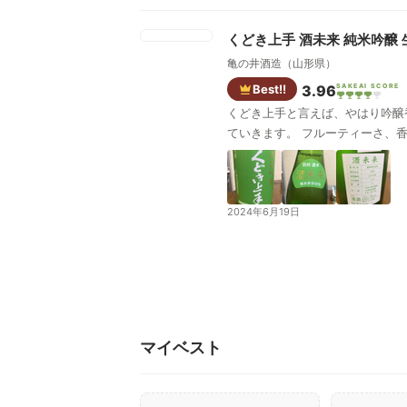
くどき上手 酒未来 純米吟醸 
亀の井酒造（山形県）
Best!!
3.96
SAKEAI SCORE
くどき上手と言えば、やはり吟醸
ていきます。 フルーティーさ、
2024年6月19日
マイベスト