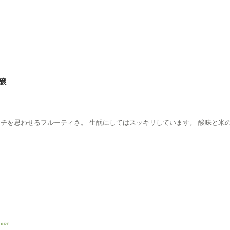
醸
イチを思わせるフルーティさ。 生酛にしてはスッキリしています。 酸味と米
CORE