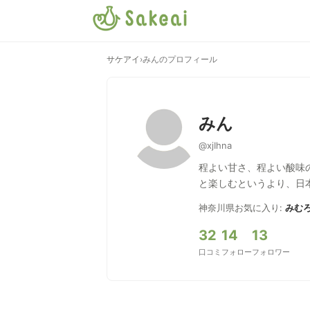
サケアイ
›
みんのプロフィール
みん
@xjIhna
程よい甘さ、程よい酸味
と楽しむというより、日
神奈川県
お気に入り:
みむろ
32
14
13
口コミ
フォロー
フォロワー