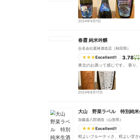
2024年9月1日
春霞 純米吟醸
合名会社栗林酒造店（秋田県）
3.78
SAK
Excellent!!
東北のお酒って感じです。 香り
2024年8月17日
大山 野菜ラベル 特別純米
加藤嘉八郎酒造（山形県）
Excellent!!
程よいフルーティさ、程よい甘さ