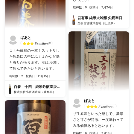
乾杯数：0
投稿日：7月24日
吾有事 純米大吟醸 尖鋭辛口
奥羽自慢株式会社（山形県）
ばあと
Excellent!!
１４号酵母の一本！スッキリし
た飲み口の中にふくよかな旨味
と香りがあります。次はお燗し
て飲んでみたいと思います。
乾杯数：2
投稿日：11月15日
百春 十四 純米吟醸直汲み 無濾過生
株式会社小坂酒造場（岐阜県）
ばあと
Excellent!!
ザ生原酒といった感じで、濃厚
さと甘さが特徴。一度味わって
みる価値あると思います。
乾杯数：6
投稿日：7月18日