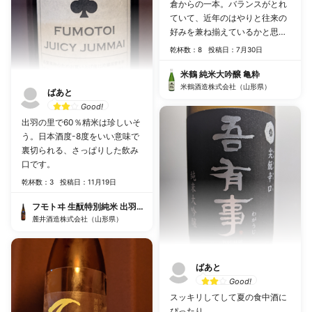
倉からの一本。バランスがとれ
ていて、近年のはやりと往来の
好みを兼ね揃えているかと思い
ます！
乾杯数：8
投稿日：7月30日
米鶴 純米大吟醸 亀粋
米鶴酒造株式会社（山形県）
ばあと
Good!
出羽の里で60％精米は珍しいそ
う。日本酒度-8度をいい意味で
裏切られる、さっぱりした飲み
口です。
乾杯数：3
投稿日：11月19日
フモトヰ 生酛特別純米 出羽の里
麓井酒造株式会社（山形県）
ばあと
Good!
スッキリしてして夏の食中酒に
ぴったり。