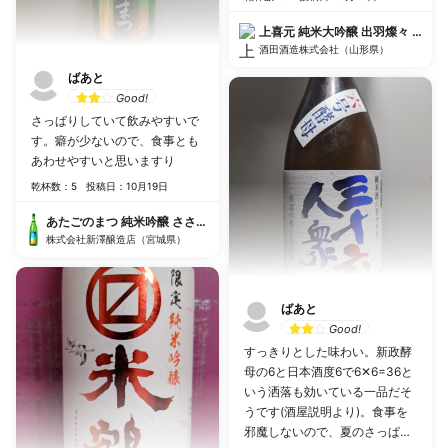
上喜元 純米大吟醸 出羽燦々 40本
酒田酒造株式会社（山形県）
ばあと
Good!
さっぱりしていて飲みやすいで
す。癖が少ないので、食事とも
あわせやすいと思いますり
乾杯数：5
投稿日：10月19日
あたごのまつ 純米吟醸 ささら ひやおろし
株式会社新澤醸造店（宮城県）
ばあと
Good!
すっきりとした味わい。新政酵
母の6と日本酒度6で6✕6=36と
いう洒落も効いている一品だそ
うです(酒屋説明より)。食事を
邪魔しないので、夏のさっぱり