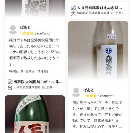
大山 特別純米 はえぬき13 限定品
加藤嘉八郎酒造株式会社（山形県）
ばあと
Excellent!!
純白ボトルは空港免税店用に準
備してあったものとのこと。コ
ロナの影響でしょうか？−5℃の
酒眠蔵で熟成したものだそうで
す。
乾杯数：5
投稿日：11月5日
出羽桜 大吟醸 純白ボトル 氷温熟成 山田錦48
出羽桜酒造株式会社（山形県）
ばあと
Excellent!!
宿泊先だったので、冷、常温で
したが、燗しても良さそうで
す。香りがあって、アミノ酸が
効いていて、熟成酒感ありま
す。甘みは控えめで、食事とも
合わせやすいと思います。