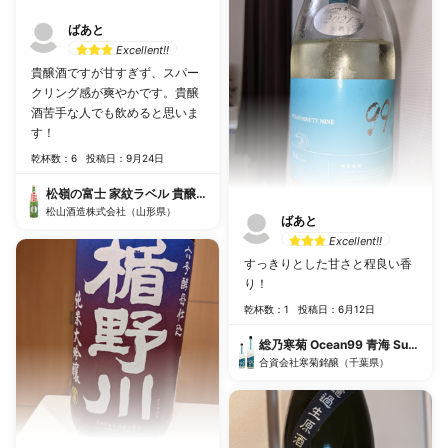
ばあと
Excellent!!
貴醸酒ですが甘すぎず、スパー
クリング感が爽やかです。貴醸
酒苦手な人でも飲めると思いま
す！
乾杯数：6
投稿日：9月24日
松嶺の富士 家紋ラベル 貴醸酒 活性にごり生酒超限定品
松山酒造株式会社（山形県）
ばあと
Excellent!!
すっきりとした甘さと程良い香
り！
乾杯数：1
投稿日：6月12日
総乃寒菊 Ocean99 青海 Summer 
合資会社寒菊銘醸（千葉県）