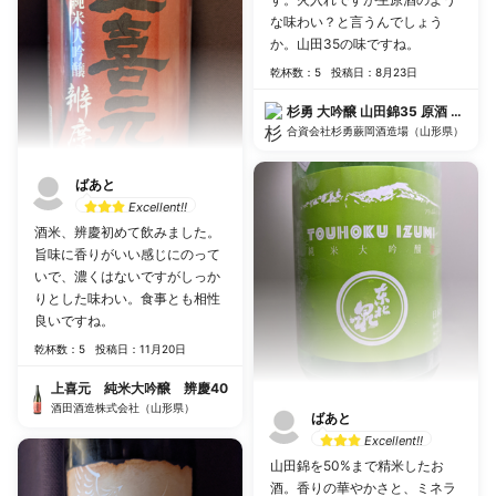
な味わい？と言うんでしょう
か。山田35の味ですね。
乾杯数：5
投稿日：8月23日
杉勇 大吟醸 山
合資会社杉勇蕨岡酒造場（山形県）
ばあと
Excellent!!
酒米、辨慶初めて飲みました。
旨味に香りがいい感じにのって
いで、濃くはないですがしっか
りとした味わい。食事とも相性
良いですね。
乾杯数：5
投稿日：11月20日
上喜元 純米大吟醸 辨慶40
酒田酒造株式会社（山形県）
ばあと
Excellent!!
山田錦を50%まで精米したお
酒。香りの華やかさと、ミネラ