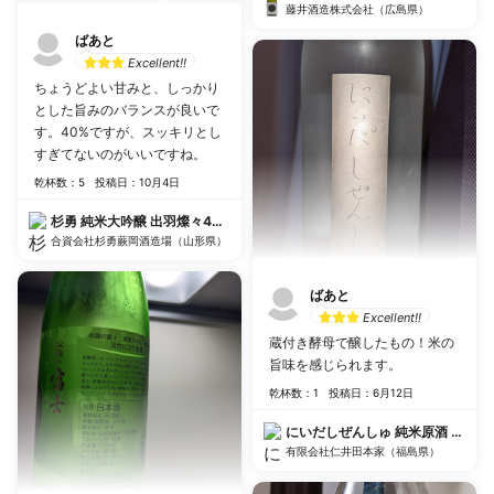
藤井酒造株式会社（広島県）
ばあと
Excellent!!
ちょうどよい甘みと、しっかり
とした旨みのバランスが良いで
す。40%ですが、スッキリとし
すぎてないのがいいですね。
乾杯数：5
投稿日：10月4日
杉勇 純米大吟醸 出羽燦々40 原酒 特注品
合資会社杉勇蕨岡酒造場（山形県）
ばあと
Excellent!!
蔵付き酵母で醸したもの！米の
旨味を感じられます。
乾杯数：1
投稿日：6月12日
にいだしぜんしゅ 純米原酒 中汲
有限会社仁井田本家（福島県）