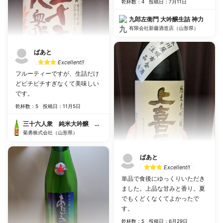
乾杯数：4
投稿日：7月11日
九郎左衛門 大吟醸生詰 神力
有限会社新藤酒造店（山形県）
ばあと
Excellent!!
フルーティーですが、生詰だけ
どピチピチすぎなくて美味しい
です。
乾杯数：5
投稿日：11月5日
三十六人衆 純米大吟醸 ひやおろし
菊勇株式会社（山形県）
ばあと
Excellent!!
単品で食後にゆっくりいただき
ました。上品な甘みと香り。夏
でもくどくなくてよかったで
す。
乾杯数：5
投稿日：6月29日