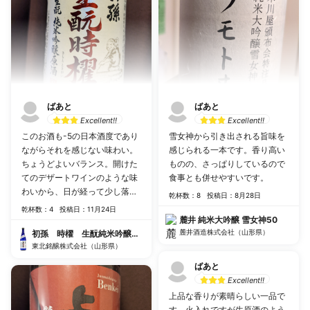
ばあと
ばあと
Excellent!!
Excellent!!
このお酒も-5の日本酒度であり
雪女神から引き出される旨味を
ながらそれを感じない味わい。
感じられる一本です。香り高い
ちょうどよいバランス。開けた
ものの、さっぱりしているので
てのデザートワインのような味
食事とも併せやすいです。
わいから、日が経って少し落ち
乾杯数：8
投稿日：8月28日
着いても楽しめました。
乾杯数：4
投稿日：11月24日
麓井 純米大吟醸 雪女神50
麓井酒造株式会社（山形県）
初孫 時櫂 生酛純米吟醸 原酒
東北銘醸株式会社（山形県）
ばあと
Excellent!!
上品な香りが素晴らしい一品で
す。火入れですが生原酒のよう