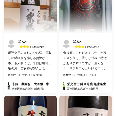
ばあと
ばあと
Excellent!!
Excellent!!
鑑評会用のきれいなお酒。雫取
食後酒にいただきました！バラ
りの繊細さを感じる贅沢な一
ンスが良く、香りと甘みに特徴
本。個人的には、米鶴は亀粋、
があります！ですか、重くな
亀の尾、雪女神が好きかなー
く、サラサラっといけますよ。
乾杯数：3
投稿日：12月10日
乾杯数：5
投稿日：9月4日
米鶴 蔵開き 大吟醸 中取り雫酒
栄光冨士 純米吟醸 無濾過生原酒 
米鶴酒造株式会社（山形県）
冨士酒造株式会社（山形県）