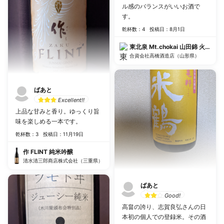
ル感のバランスがいいお酒で
す。
乾杯数：4
投稿日：8月1日
東北泉 Mt.chokai 山田錦 火入れ
合資会社高橋酒造店（山形県）
ばあと
Excellent!!
上品な甘みと香り。ゆっくり旨
味を楽しめる一本です。
乾杯数：3
投稿日：11月19日
作 FLINT 純米吟醸
清水清三郎商店株式会社（三重県）
ばあと
Good!
高畠の誇り、志賀良弘さんの日
本初の個人での登録米。その酒