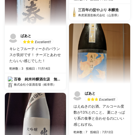
三百年の掟やぶり 本醸造
寿虎屋酒造株式会社（山形県）
ばあと
Excellent!!
キレとフルーティーさのバラン
スが良好です！ チーズとあわせ
たらいい感じでした！
乾杯数：3
投稿日：11月14日
百春 純米吟醸酒生汲 無ろ過原酒
株式会社小坂酒造場（岐阜県）
ばあと
Excellent!!
はえぬきのお酒。アルコール度
数が13%とのこと。 夏にさっぱ
り系の食事と合わせるのにいい
感じねすね。
乾杯数：7
投稿日：7月12日