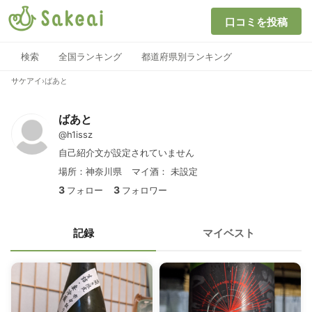
口コミを投稿
検索
全国ランキング
都道府県別ランキング
サケアイ
›
ばあと
ばあと
@h1issz
自己紹介文が設定されていません
場所：神奈川県
マイ酒：
未設定
3
3
フォロー
フォロワー
記録
マイベスト