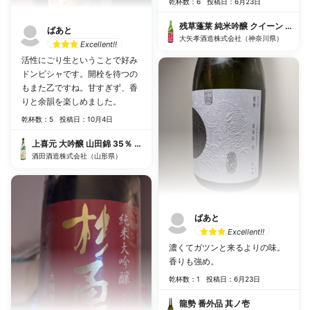
乾杯数：6
投稿日：6月23日
残草蓬莱 純米吟醸 クイーン 槽場
ばあと
大矢孝酒造株式会社（神奈川県）
Excellent!!
活性にごり生ということで好み
ドンピシャです。開栓を待つの
もまた乙ですね。甘すぎず、香
りと余韻を楽しめました。
乾杯数：5
投稿日：10月4日
上喜元 大吟醸 山田錦 35％ 活性荒走り
酒田酒造株式会社（山形県）
ばあと
Excellent!!
濃くてガツンと来るよりの味。
香りも強め。
乾杯数：1
投稿日：6月23日
龍勢 番外品 其ノ壱