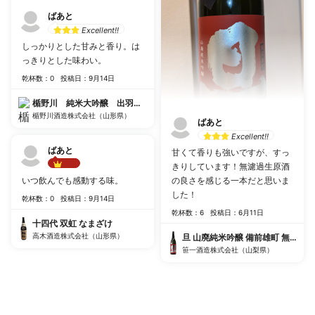
ばあと
Excellent!!
しっかりとした甘みと香り。は
っきりとした味わい。
乾杯数：0
投稿日：9月14日
楯野川 純米大吟醸 出羽燦々 六号酵母仕込み
楯野川酒造株式会社（山形県）
ばあと
Excellent!!
ばあと
甘くて香りも強いですが、すっ
きりしています！無濾過生原酒
Best!!
いつ飲んでも感動する味。
の良さを感じる一本だと思いま
した！
乾杯数：0
投稿日：9月14日
乾杯数：6
投稿日：6月11日
十四代 双虹 なまざけ
高木酒造株式会社（山形県）
旦 山廃純米吟醸 備前雄町 無濾過
笹一酒造株式会社（山梨県）