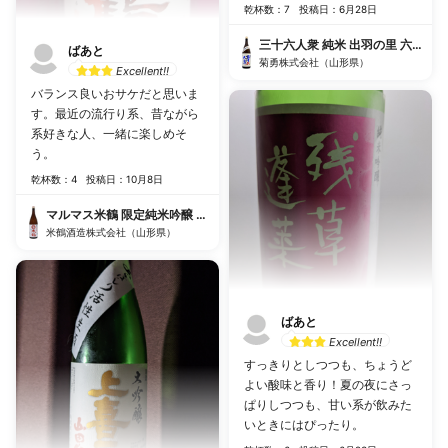
した料理に合わせたりなども良
乾杯数：7
投稿日：6月28日
さそです！
三十六人衆 純米 出羽の里 六号プラ
ばあと
菊勇株式会社（山形県）
Excellent!!
バランス良いおサケだと思いま
す。最近の流行り系、昔ながら
系好きな人、一緒に楽しめそ
う。
乾杯数：4
投稿日：10月8日
マルマス米鶴 限定純米吟醸 (赤)
米鶴酒造株式会社（山形県）
ばあと
Excellent!!
すっきりとしつつも、ちょうど
よい酸味と香り！夏の夜にさっ
ぱりしつつも、甘い系が飲みた
いときにはぴったり。