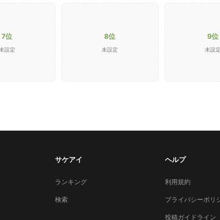
7位
8位
9位
未設定
未設定
未設
サケアイ
ヘルプ
ランキング
利用規約
検索
プライバシーポリ
投稿ガイドライン