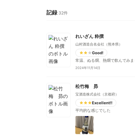
記録
32件
れいざん 粋撰
山村酒造合名会社（熊本県）
Good!
常温、ぬる燗、熱燗で飲んでみま
2024年11月14日
松竹梅 昴
宝酒造株式会社（京都府）
Excellent!!
平均的な感じでした