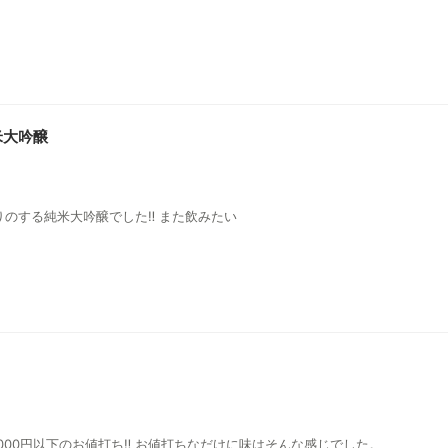
純米大吟醸
このお酒はうまい❗️ とてもいい香りのする純米大吟醸でした‼️ また飲みたい
000円以下のお値打ち‼️ お値打ちなだけに味はそんな感じでした。