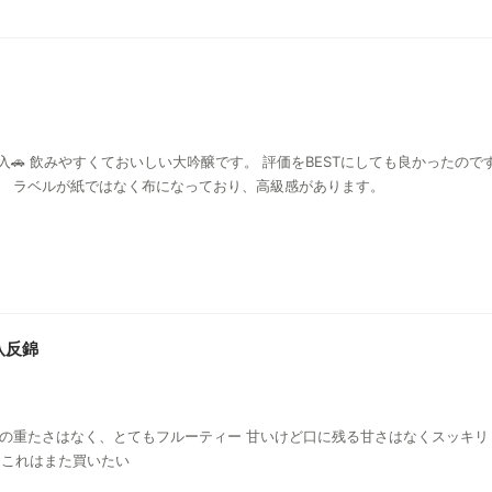
🚗 飲みやすくておいしい大吟醸です。 評価をBESTにしても良かったので
比較するとExellentになりました。 ラベルが紙ではなく布になっており、高級感があります。
八反錦
原酒の重たさはなく、とてもフルーティー 甘いけど口に残る甘さはなくスッキリ
 これはまた買いたい