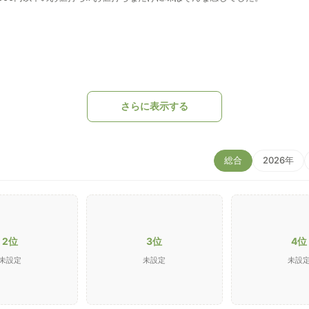
さらに表示する
総合
2026年
2位
3位
4位
未設定
未設定
未設