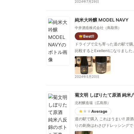
2024年7月29日
純米大吟醸 MODEL NAVY
中井酒造株式会社（鳥取県）
Best!!
ドライブで立ち寄った道の駅で購入
2024年5月20日
菊文明 しぼりたて原酒 純米
北村醸造場（広島県）
Average
道の駅で購入 これはうまい‼️ 
りの刺身はわさびドレッシングで