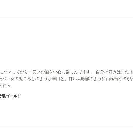
本酒にハマっており、安いお酒を中心に楽しんでます。 自分の好みはまだ
紙パックの鬼ころしのような辛口と、甘い大吟醸のように両極端なのが好
す🍶
特製ゴールド