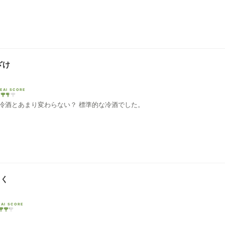
ざけ
EAI SCORE
冷酒とあまり変わらない？ 標準的な冷酒でした。
さく
EAI SCORE