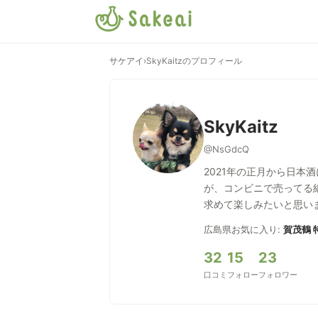
サケアイ
›
SkyKaitzのプロフィール
SkyKaitz
@NsGdcQ
2021年の正月から日
が、コンビニで売ってる
求めて楽しみたいと思いま
広島県
お気に入り:
賀茂鶴 
32
15
23
口コミ
フォロー
フォロワー