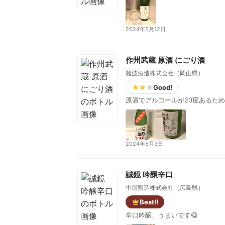
2024年5月12日
作州武蔵 原酒 にごり酒
難波酒造株式会社（岡山県）
Good!
原酒でアルコールが20度あるた
2024年5月3日
誠鏡 吟醸辛口
中尾醸造株式会社（広島県）
Best!!
辛口吟醸、うまいです😋