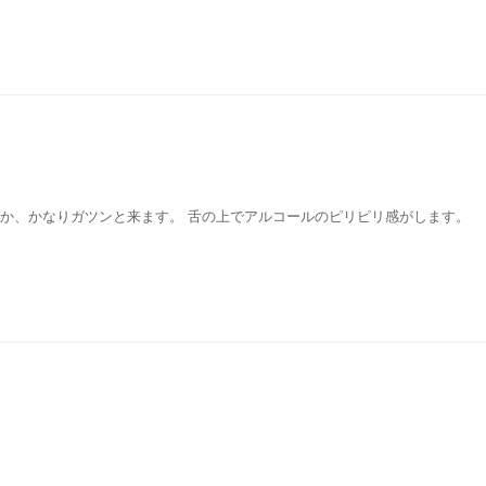
めか、かなりガツンと来ます。 舌の上でアルコールのピリピリ感がします。