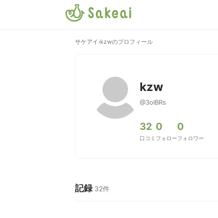
サケアイ
›
kzwのプロフィール
kzw
@3oIBRs
32
0
0
口コミ
フォロー
フォロワー
記録
32件