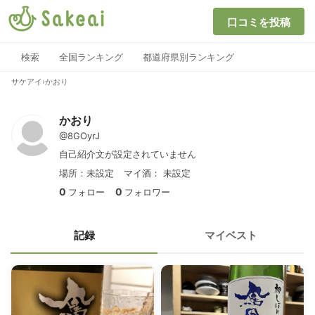
口コミを投稿
検索
全国ランキング
都道府県別ランキング
サケアイ
›
かおり
かおり
@8GOyrJ
自己紹介文が設定されていません
場所：未設定
マイ酒：
未設定
0
0
フォロー
フォロワー
記録
マイベスト