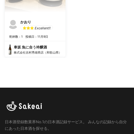
かおり
Excellent!!
乾杯数：1
投稿日：11月9日
車坂 魚に合う吟醸酒
株式会社吉村秀雄商店（和歌山県）
日本酒登録数業界No.1の日本酒記録サービス。
みんなの記録から自分
にあった日本酒を探せる。