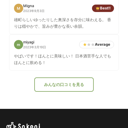
Migna
Best!!
M
2023年9月3日
雄町らしいゆったりした奥深さを存分に味わえる。 香
りは穏やかで、旨みが豊かな長い余韻。
miyagi
Average
m
2023年3月19日
やばいです！ほんとに美味しい！ 日本酒苦手な人でも
ほんとに飲める！
みんなの口コミを見る