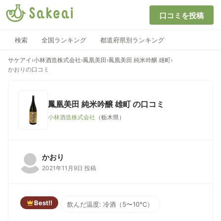
口コミを投稿
検索
全国ランキング
都道府県別ランキング
サケアイ
›
小林酒造株式会社
›
鳳凰美田
›
鳳凰美田 純米吟醸 雄町
›
かおりの口コミ
鳳凰美田 純米吟醸 雄町
の口コミ
小林酒造株式会社
（栃木県）
かおり
2021年11月9日 投稿
Best!!
飲んだ温度: 冷酒（5〜10℃）