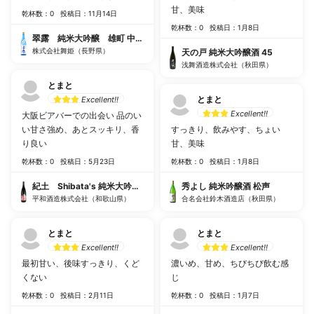
甘、美味
乾杯数：0
投稿日：11月14日
乾杯数：0
投稿日：1月8日
翠露 純米大吟醸 雄町 中汲み生酒
株式会社舞姫（長野県）
天の戸 純米大吟醸酒 45
浅舞酒造株式会社（秋田県）
とまと
とまと
Excellent!!
Excellent!!
大阪ビアバーでの出会い 品のい
い甘さ強め、あとスッキリ、香
すっきり、飲みやす、ちょい
り良い
甘、美味
乾杯数：0
投稿日：5月23日
乾杯数：0
投稿日：1月8日
紀土 Shibata's 純米大吟醸 be ambitious
秀よし 純米吟醸酒 松声
平和酒造株式会社（和歌山県）
合名会社鈴木酒造店（秋田県）
とまと
とまと
Excellent!!
Excellent!!
最初甘い、後味すっきり、くど
濃いめ、甘め、ちびちび飲む感
くない
じ
乾杯数：0
投稿日：2月11日
乾杯数：0
投稿日：1月7日