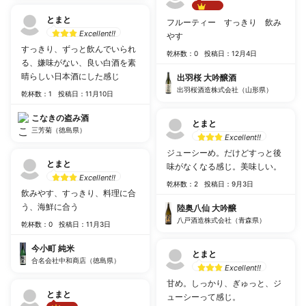
Best!!
とまと
フルーティー すっきり 飲み
Excellent!!
やす
すっきり、ずっと飲んでいられ
乾杯数：0
投稿日：12月4日
る、嫌味がない、良い白酒を素
晴らしい日本酒にした感じ
出羽桜 大吟醸酒
出羽桜酒造株式会社（山形県）
乾杯数：1
投稿日：11月10日
こなきの盗み酒
とまと
三芳菊（徳島県）
Excellent!!
ジューシーめ。だけどすっと後
とまと
味がなくなる感じ。美味しい。
Excellent!!
乾杯数：2
投稿日：9月3日
飲みやす、すっきり、料理に合
う、海鮮に合う
陸奥八仙 大吟醸
八戸酒造株式会社（青森県）
乾杯数：0
投稿日：11月3日
今小町 純米
とまと
合名会社中和商店（徳島県）
Excellent!!
甘め。しっかり、ぎゅっと、ジ
とまと
ューシーって感じ。