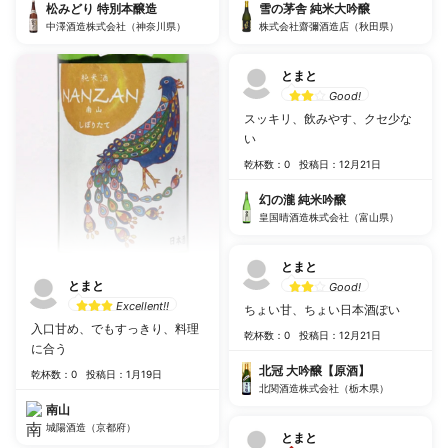
松みどり 特別本醸造
雪の茅舎 純米大吟醸
中澤酒造株式会社（神奈川県）
株式会社齋彌酒造店（秋田県）
とまと
Good!
スッキリ、飲みやす、クセ少な
い
乾杯数：0
投稿日：12月21日
幻の瀧 純米吟醸
皇国晴酒造株式会社（富山県）
とまと
とまと
Good!
Excellent!!
ちょい甘、ちょい日本酒ぽい
入口甘め、でもすっきり、料理
乾杯数：0
投稿日：12月21日
に合う
北冠 大吟醸【原酒】
乾杯数：0
投稿日：1月19日
北関酒造株式会社（栃木県）
南山
城陽酒造（京都府）
とまと