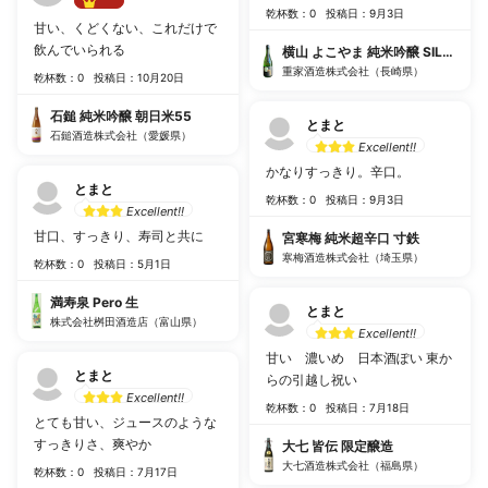
乾杯数：0
投稿日：9月3日
Best!!
甘い、くどくない、これだけで
飲んでいられる
横山 よこやま 純米吟醸 SILVER 
重家酒造株式会社（長崎県）
乾杯数：0
投稿日：10月20日
石鎚 純米吟醸 朝日米55
とまと
石鎚酒造株式会社（愛媛県）
Excellent!!
かなりすっきり。辛口。
とまと
乾杯数：0
投稿日：9月3日
Excellent!!
甘口、すっきり、寿司と共に
宮寒梅 純米超辛口 寸鉄
寒梅酒造株式会社（埼玉県）
乾杯数：0
投稿日：5月1日
満寿泉 Pero 生
とまと
株式会社桝田酒造店（富山県）
Excellent!!
甘い 濃いめ 日本酒ぽい 東か
とまと
らの引越し祝い
Excellent!!
乾杯数：0
投稿日：7月18日
とても甘い、ジュースのような
すっきりさ、爽やか
大七 皆伝 限定醸造
大七酒造株式会社（福島県）
乾杯数：0
投稿日：7月17日