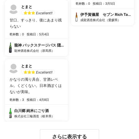
乾杯数：0
投稿日：3月5日
とまと
Excellent!!
伊予賀儀屋 セブン Rich Taste 純米
甘口、すっきり、後にあまり残
成龍酒造株式会社（愛媛県）
らない
乾杯数：0
投稿日：5月4日
龍神 バックステージパス 隠し酒
龍神酒造株式会社（群馬県）
とまと
Excellent!!
かなりの濁り具合、甘酒レベ
ル。くどくない。日本酒ぽくは
ないが美味。
乾杯数：3
投稿日：4月8日
白川郷 純米にごり酒
株式会社三輪酒造（岐阜県）
さらに表示する