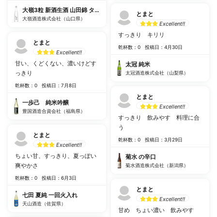
大嶺3粒 新酒生酒 山田錦 タンク番号H
とまと
大嶺酒造株式会社（山口県）
Excellent!!
すっきり キリリ
とまと
乾杯数：0
投稿日：4月30日
Excellent!!
甘い、くどくない、濃いけどす
太冠 純米
っきり
太冠酒造株式会社（山梨県）
乾杯数：0
投稿日：7月8日
とまと
一歩己 純米吟醸
Excellent!!
豊国酒造合資会社（福島県）
すっきり 飲みやす 料理に合
う
とまと
乾杯数：0
投稿日：3月29日
Excellent!!
ちょい甘、すっきり、夏っぽい
菊水 の辛口
爽やかさ
菊水酒造株式会社（新潟県）
乾杯数：0
投稿日：6月3日
とまと
七田 夏純 一回火入れ
Excellent!!
天山酒造（佐賀県）
甘め ちょい濃い 飲みやす