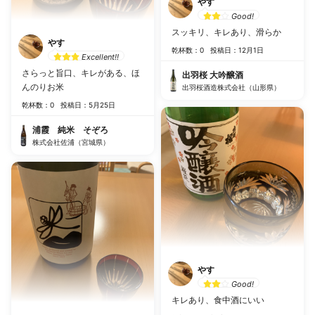
やす
Good!
スッキリ、キレあり、滑らか
やす
乾杯数：0
投稿日：12月1日
Excellent!!
さらっと旨口、キレがある、ほ
出羽桜 大吟醸酒
んのりお米
出羽桜酒造株式会社（山形県）
乾杯数：0
投稿日：5月25日
浦霞 純米 そぞろ
株式会社佐浦（宮城県）
やす
Good!
キレあり、食中酒にいい