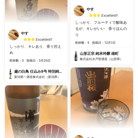
やす
Excellent!!
しっかり、フルーティで酸味あ
るが、キレがいい 香りほんの
やす
り
Excellent!!
乾杯数：5
投稿日：12月1日
しっかり、キレあり、香り控え
め
山形正宗 純米吟醸 雄町
株式会社水戸部酒造（山形県）
乾杯数：0
投稿日：5月25日
越の白鳥 仕込み9号 特別純米酒 無濾過原酒
新潟第一酒造株式会社（新潟県）