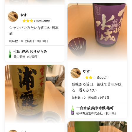
やす
Excellent!!
シャンパンみたいな面白い日本
酒
乾杯数：0
投稿日：3月31日
七田 純米 おりがらみ
天山酒造（佐賀県）
やす
Good!
酸味ある旨口、後味で苦味が残
る 香り少ない
乾杯数：0
投稿日：9月3日
一白水成 純米吟醸 雄町
福禄寿酒造株式会社（秋田県）