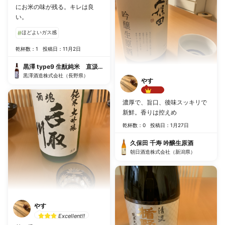
にお米の味が残る。キレは良
い。
#
ほどよいガス感
乾杯数：1
投稿日：11月2日
黒澤 type9 生酛純米 直汲み生原酒
黒澤酒造株式会社（長野県）
やす
Best!!
濃厚で、旨口、後味スッキリで
新鮮。香りは控えめ
乾杯数：0
投稿日：1月27日
久保田 千寿 吟醸生原酒
朝日酒造株式会社（新潟県）
やす
Excellent!!