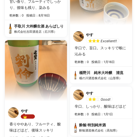
甘い香り、フルーティでしっか
り、後味も残り、染みる
乾杯数：0
投稿日：8月16日
手取川 大吟醸生酒 あらばしり
株式会社吉田酒造店（石川県）
やす
Excellent!!
辛口で、旨口。スッキリで喉に
沁みる
乾杯数：0
投稿日：1月16日
楯野川 純米大吟醸 清流
楯の川酒造株式会社（山形県）
やす
Good!
辛口、しっかり、酸味ほどほど
やす
乾杯数：0
投稿日：1月1日
Best!!
香りややあり、フルーティ、酸
酔鯨 特別純米酒
味ほどほど、後味スッキリ
酔鯨酒造株式会社（高知県）