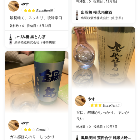
乾杯数：0
投稿日：12月1日
やす
Excellent!!
出羽桜 桜花吟醸酒
最初軽く、スッキリ、後味辛口
出羽桜酒造株式会社（山形県）
乾杯数：0
投稿日：5月22日
いづみ橋 黒とんぼ
泉橋酒造株式会社（神奈川県）
やす
Excellent!!
旨口、酸味がしっかり、キレが
良い
やす
乾杯数：0
投稿日：10月7日
Good!
ガス感ほんのり しっかり
鳳凰美田 荒押合併 純米大吟醸か