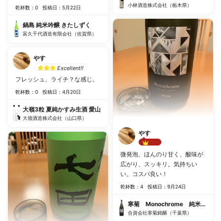
小林酒造株式会社（栃木県）
乾杯数：0
投稿日：5月22日
鍋島 純米吟醸 きたしずく
富久千代酒造有限会社（佐賀県）
やす
Excellent!!
フレッシュ、ライチ？な感じ。
乾杯数：0
投稿日：4月20日
大嶺3粒 夏純かすみ生酒 愛山
大嶺酒造株式会社（山口県）
やす
Best!!
微発泡、ほんのり甘く、酸味が
広がり、スッキリ。気持ちい
い。コスパ良い！
乾杯数：4
投稿日：9月24日
寒菊 Monochrome 純米大吟醸
合資会社寒菊銘醸（千葉県）