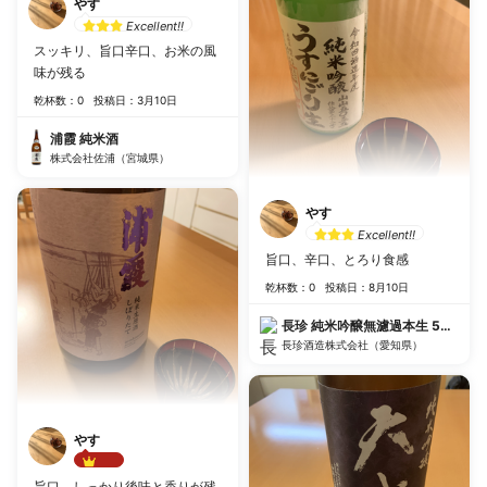
やす
Excellent!!
スッキリ、旨口辛口、お米の風
味が残る
乾杯数：0
投稿日：3月10日
浦霞 純米酒
株式会社佐浦（宮城県）
やす
Excellent!!
旨口、辛口、とろり食感
乾杯数：0
投稿日：8月10日
長珍 純米吟醸無濾過本生 5050 
長珍酒造株式会社（愛知県）
やす
Best!!
旨口、しっかり後味と香りが残