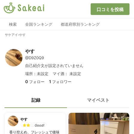
口コミを投稿
検索
全国ランキング
都道府県別ランキング
サケアイ
›
やす
やす
@D9Z0Q9
自己紹介文が設定されていません
場所：未設定
マイ酒：
未設定
0
1
フォロー
フォロワー
記録
マイベスト
やす
Good!
香り控えめ、フレッシュで後味