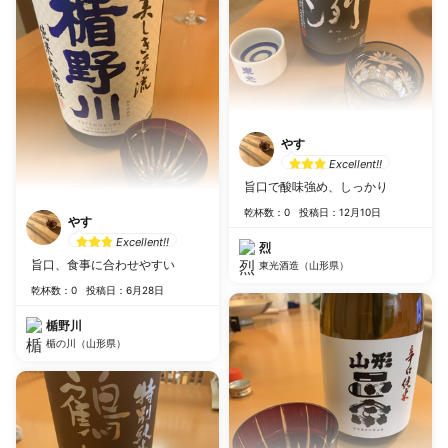
やす
Excellent!!
旨口で酸味強め、しっかり
乾杯数：0
投稿日：12月10日
やす
Excellent!!
烈
旨口、食事に合わせやすい
東光酒造（山形県）
乾杯数：0
投稿日：6月28日
楯野川
楯の川（山形県）