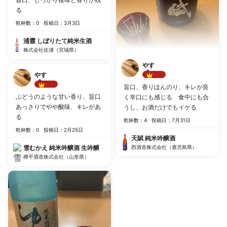
る
乾杯数：0
投稿日：3月3日
浦霞 しぼりたて純米生酒
株式会社佐浦（宮城県）
やす
やす
Best!!
旨口、香りほんのり、キレが良
Best!!
ぶどうのような甘い香り、旨口
く辛口にも感じる 食中にも合
あっさりでやや酸味、キレがあ
うし、お酒だけでもイケる
る
乾杯数：4
投稿日：7月31日
乾杯数：0
投稿日：2月25日
天賦 純米吟醸酒
雪むかえ 純米吟醸酒 生吟醸
西酒造株式会社（鹿児島県）
樽平酒造株式会社（山形県）