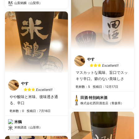
山梨銘醸（山梨県）
やす
Excellent!!
マスカットな風味、旨口でスッ
キリ辛口。癖のない美味しさ
やす
乾杯数：5
投稿日：12月17日
Excellent!!
やや酸味と米味、後味透き通
田酒 特別純米酒
る、辛口
株式会社西田酒造店（青森県）
乾杯数：0
投稿日：7月16日
米鶴
米鶴酒造（山形県）