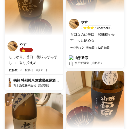
やす
Excellent!!
旨口なのに辛口、酸味穏やか
すーっと飲める
やす
乾杯数：0
投稿日：12月10日
Best!!
しっかり、旨口、後味みずみず
山形政宗
しい、香り控えめ
水戸部酒造（山形県）
乾杯数：0
投稿日：6月28日
鶴齢 特別純米無濾過生原酒 山田錦55%
青木酒造株式会社（新潟県）