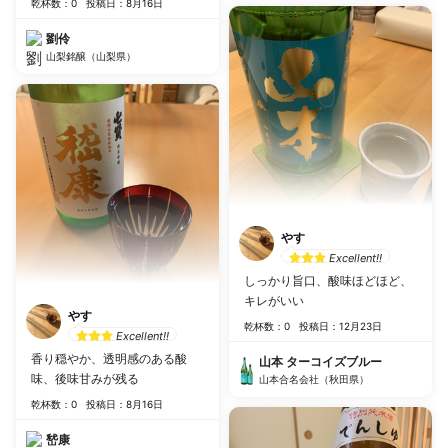
乾杯数：0
投稿日：8月16日
劉伶
山梨銘醸（山梨県）
やす
Excellent!!
しっかり旨口、酸味ほどほど、
キレがいい
やす
乾杯数：0
投稿日：12月23日
Excellent!!
香り穏やか、透明感のある酸
山本 ターコイズブルー
味、後味甘みが残る
山本合名会社（秋田県）
乾杯数：0
投稿日：8月16日
嵆康