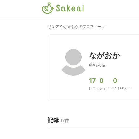
サケアイ
›
ながおかのプロフィール
ながおか
@Xa7dIa
17
0
0
口コミ
フォロー
フォロワー
記録
17件