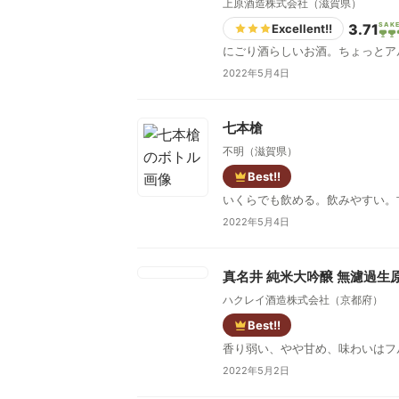
上原酒造株式会社（滋賀県）
3.71
SAK
Excellent!!
にごり酒らしいお酒。ちょっとア
2022年5月4日
七本槍
不明（滋賀県）
Best!!
いくらでも飲める。飲みやすい。
2022年5月4日
真名井 純米大吟醸 無濾過生
ハクレイ酒造株式会社（京都府）
Best!!
香り弱い、やや甘め、味わいはフ
2022年5月2日