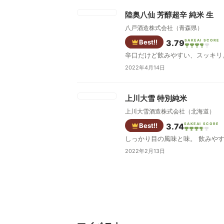
陸奥八仙 芳醇超辛 純米 生
八戸酒造株式会社（青森県）
Best!!
3.79
SAKEAI SCORE
辛口だけど飲みやすい、スッキリ
2022年4月14日
上川大雪 特別純米
上川大雪酒造株式会社（北海道）
Best!!
3.74
SAKEAI SCORE
しっかり目の風味と味。 飲みや
2022年2月13日