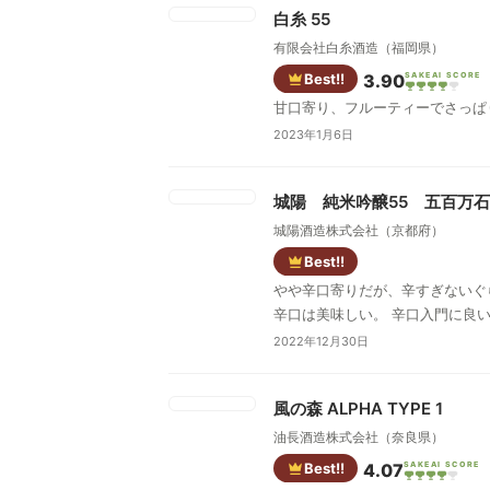
白糸 55
有限会社白糸酒造（福岡県）
Best!!
3.90
SAKEAI SCORE
甘口寄り、フルーティーでさっぱ
2023年1月6日
城陽 純米吟醸55 五百万石
城陽酒造株式会社（京都府）
Best!!
やや辛口寄りだが、辛すぎないぐ
辛口は美味しい。 辛口入門に良
2022年12月30日
風の森 ALPHA TYPE 1
油長酒造株式会社（奈良県）
Best!!
4.07
SAKEAI SCORE