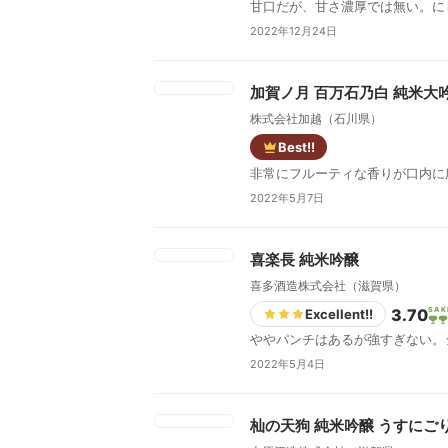
甘口だが、甘さ濃厚では無い。に
2022年12月24日
加賀ノ月 百万石乃白 純米大
株式会社加越（石川県）
Best!!
非常にフルーティな香りが口内に
2022年5月7日
喜楽長 純米吟醸
喜多酒造株式会社（滋賀県）
3.70
SAK
Excellent!!
ややパンチはあるが強すぎない。
2022年5月4日
杣の天狗 純米吟醸 うすにご