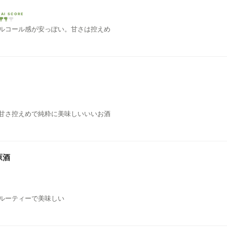
EAI SCORE
ルコール感が安っぽい。甘さは控えめ
甘さ控えめで純粋に美味しいいいお酒
原酒
ルーティーで美味しい