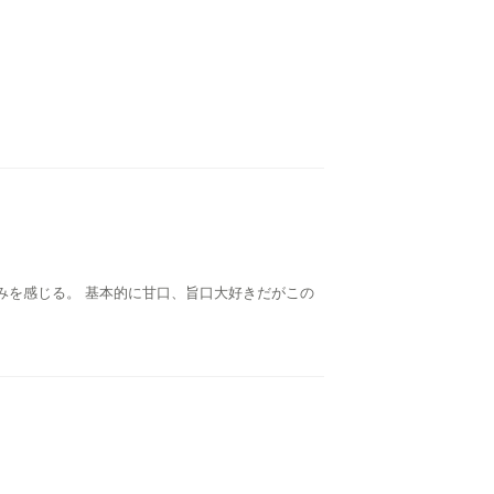
みを感じる。 基本的に甘口、旨口大好きだがこの