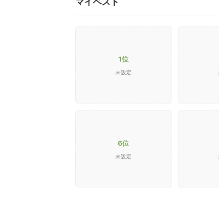
マイベスト
1位
未設定
6位
未設定