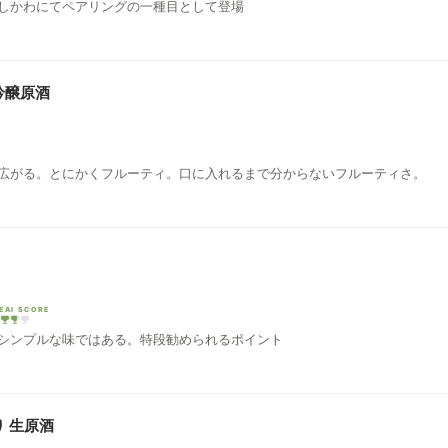
しかわにてペアリングの一種目として登場
吟醸原酒
広がる。とにかくフルーティ。口に入れるまで分からないフルーティさ。
EAI SCORE
シンプルな味ではある。特段勧められるポイント
り 生原酒