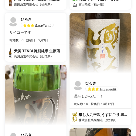
吉田酒造有限会社（福井県）
吉田酒造（福井県）
ひろき
Excellent!!
サイコーです
乾杯数：0
投稿日：5月3日
天美 TENBI 特別純米 生原酒
長州酒造株式会社（山口県）
ひろき
Excellent!!
美味しかったー！
乾杯数：0
投稿日：3月12日
醸し人九平次 うすにごり 黒田庄産
株式会社萬乗醸造（愛知県）
ひろき