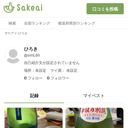
口コミを投稿
検索
全国ランキング
都道府県別ランキング
サケアイ
›
ひろき
ひろき
@slmL6h
自己紹介文が設定されていません
場所：未設定
マイ酒：
未設定
0
0
フォロー
フォロワー
記録
マイベスト