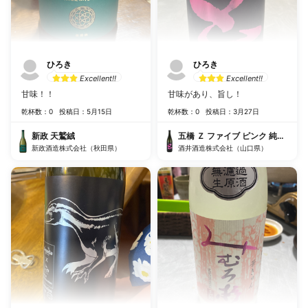
ひろき
ひろき
Excellent!!
Excellent!!
甘味！！
甘味があり、旨し！
乾杯数：0
投稿日：5月15日
乾杯数：0
投稿日：3月27日
新政 天鷲絨
五橋 Ｚ ファイブ ピンク 純米大
新政酒造株式会社（秋田県）
酒井酒造株式会社（山口県）