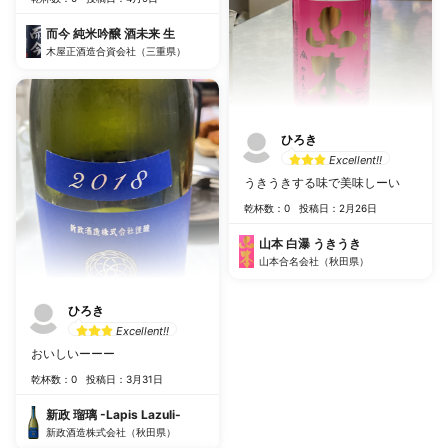
而今 純米吟醸 酒未来 生
木屋正酒造合資会社（三重県）
ひろき
Excellent!!
うきうきする味で美味しーい
乾杯数：0
投稿日：2月26日
山本 白瀑 うきうき
山本合名会社（秋田県）
ひろき
Excellent!!
おいしいーーー
乾杯数：0
投稿日：3月31日
新政 瑠璃 -Lapis Lazuli-
新政酒造株式会社（秋田県）