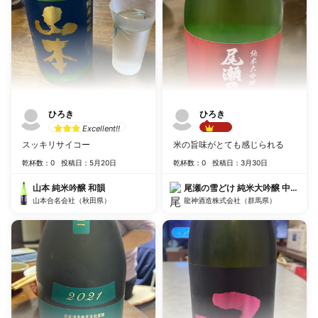
ひろき
ひろき
Excellent!!
Best!!
スッキリサイコー
米の旨味がとても感じられる
乾杯数：0
投稿日：5月20日
乾杯数：0
投稿日：3月30日
山本 純米吟醸 和韻
尾瀬の雪どけ 純米大吟醸 中取り
山本合名会社（秋田県）
龍神酒造株式会社（群馬県）