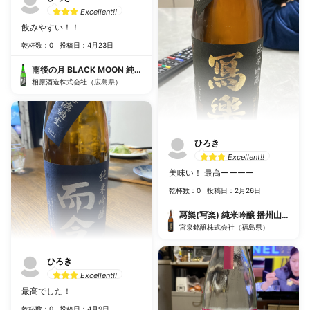
Excellent!!
飲みやすい！！
乾杯数：0
投稿日：4月23日
雨後の月 BLACK MOON 純米吟醸 火入れ
相原酒造株式会社（広島県）
ひろき
Excellent!!
美味い！ 最高ーーーー
乾杯数：0
投稿日：2月26日
冩樂(写楽) 純米吟醸 播州山田錦 
宮泉銘醸株式会社（福島県）
ひろき
Excellent!!
最高でした！
乾杯数：0
投稿日：4月9日