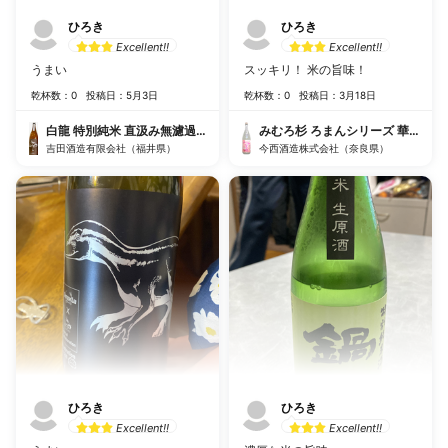
ひろき
ひろき
Excellent!!
Excellent!!
うまい
スッキリ！ 米の旨味！
乾杯数：0
投稿日：5月3日
乾杯数：0
投稿日：3月18日
白龍 特別純米 直汲み無濾過生原酒
みむろ杉 ろまんシリーズ 華きゅん
吉田酒造有限会社（福井県）
今西酒造株式会社（奈良県）
ひろき
ひろき
Excellent!!
Excellent!!