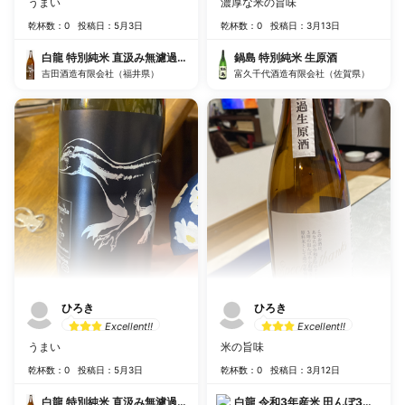
うまい
濃厚な米の旨味
乾杯数：0
投稿日：5月3日
乾杯数：0
投稿日：3月13日
白龍 特別純米 直汲み無濾過生原酒
鍋島 特別純米 生原酒
吉田酒造有限会社（福井県）
富久千代酒造有限会社（佐賀県）
ひろき
ひろき
Excellent!!
Excellent!!
うまい
米の旨味
乾杯数：0
投稿日：5月3日
乾杯数：0
投稿日：3月12日
白龍 特別純米 直汲み無濾過生原酒
白龍 令和3年産米 田んぼ3坪オー