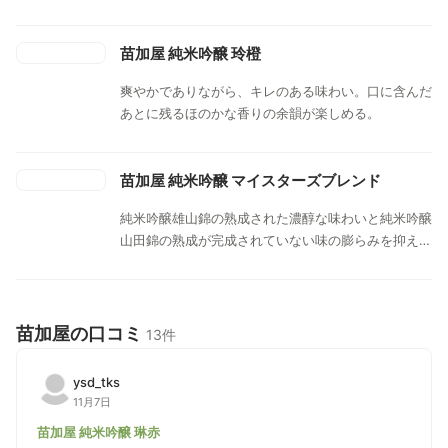
苗加屋 純米吟醸 玲橙
爽やかでありながら、キレのある味わい。口に含んだ
あとに残るほのかな香りの余韻が楽しめる。
苗加屋 純米吟醸 マイスターズブレンド
純米吟醸雄山錦の熟成された濃醇な味わいと純米吟醸
山田錦の熟成が完成されていない味の膨らみを抑えた
状態でブレンド。とろりとした雄山錦の濃醇なエキス
が、フレッシュな山田錦のエキスをやさしく包み込む
ような味わい。
苗加屋の口コミ
13件
ysd_tks
11月7日
苗加屋 純米吟醸 琳赤