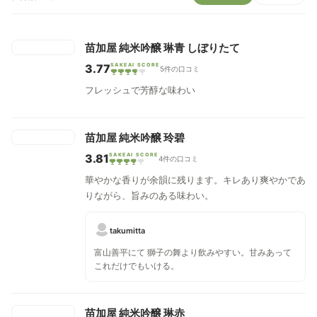
苗加屋 純米吟醸 琳青 しぼりたて
3.77
SAKEAI SCORE
5件の口コミ
フレッシュで芳醇な味わい
苗加屋 純米吟醸 玲碧
3.81
SAKEAI SCORE
4件の口コミ
華やかな香りが余韻に残ります。キレあり爽やかであ
りながら、旨みのある味わい。
takumitta
富山善平にて 獅子の舞より飲みやすい。甘みあって
これだけでもいける。
苗加屋 純米吟醸 琳赤