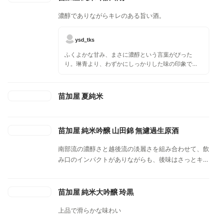
濃醇でありながらキレのある旨い酒。
ysd_tks
ふくよかな甘み、まさに濃醇という言葉がぴった
り。琳青より、わずかにしっかりした味の印象で
す。琳青の方がスッキリ？ 違いは琳赤の使用米が
兵庫県三田産山田錦、琳青が富山の雄山錦というこ
とらしい。どちらも味に共通のものがあってとても
苗加屋 夏純米
美味しいお酒。
苗加屋 純米吟醸 山田錦 無濾過生原酒
南部流の濃醇さと越後流の淡麗さを組み合わせて、飲
み口のインパクトがありながらも、後味はさっとキレ
る独自の味わいが特徴の「苗加屋」シリーズ。 山田
錦を使用し発売当初からの味わいを守り続ける、フレ
ッシュかつジューシーな無濾過生原酒。
苗加屋 純米大吟醸 玲黒
上品で滑らかな味わい