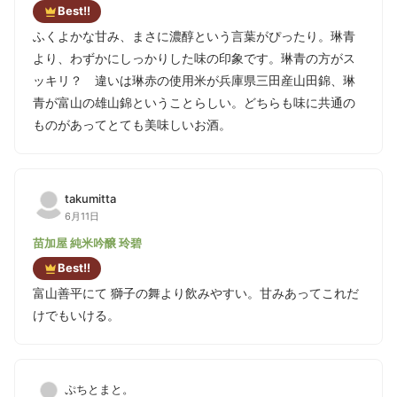
Best!!
ふくよかな甘み、まさに濃醇という言葉がぴったり。琳青
より、わずかにしっかりした味の印象です。琳青の方がス
ッキリ？ 違いは琳赤の使用米が兵庫県三田産山田錦、琳
青が富山の雄山錦ということらしい。どちらも味に共通の
ものがあってとても美味しいお酒。
takumitta
6月11日
苗加屋 純米吟醸 玲碧
Best!!
富山善平にて 獅子の舞より飲みやすい。甘みあってこれだ
けでもいける。
ぷちとまと。