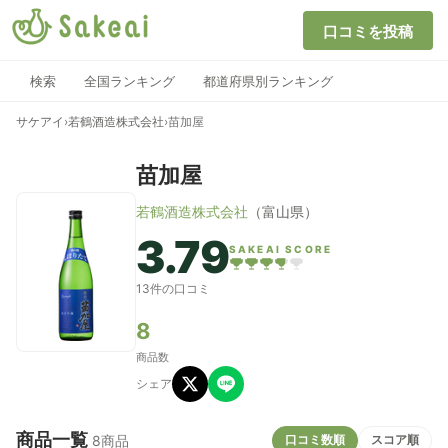
口コミを投稿
検索
全国ランキング
都道府県別ランキング
サケアイ
›
若鶴酒造株式会社
›
苗加屋
苗加屋
若鶴酒造株式会社
（富山県）
3.79
SAKEAI SCORE
13件の口コミ
8
商品数
シェア
商品一覧
口コミ数順
スコア順
8商品