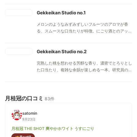
飲むとキリッと引き締まった酸味が顔をのぞかせラズ
ベリーのような味わい。少し温めるとオレンジピール
Gekkeikan Studio no.1
のようにゆったりとした甘味とほろ苦さが感じされる
メロンのようなみずみずしいフルーツのアロマが香
一本。
る、スムースな口当たりが特徴。にごり酒とのアッサ
ンブラージュしたお酒。
Gekkeikan Studio no.2
完熟した桃を想わせる芳醇な香り、濃密でとろりとし
た口当たり、複雑な余韻が楽しめる一本。研究員のア
イデアによって、とろみ成分を凝縮したことで濃密な
舌触りを実現したお酒。
月桂冠の口コミ
83件
satomin
9月23日
月桂冠 THE SHOT 爽やかホワイト うすにごり