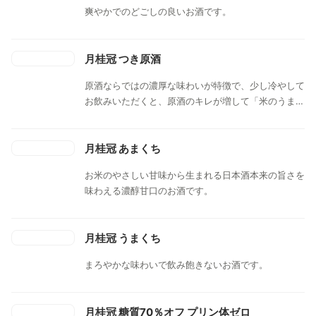
爽やかでのどごしの良いお酒です。
月桂冠 つき原酒
原酒ならではの濃厚な味わいが特徴で、少し冷やして
お飲みいただくと、原酒のキレが増して「米のうま
み」と「甘味」を存分に味わうことが出来ます。
月桂冠 あまくち
お米のやさしい甘味から生まれる日本酒本来の旨さを
味わえる濃醇甘口のお酒です。
月桂冠 うまくち
まろやかな味わいで飲み飽きないお酒です。
月桂冠 糖質70％オフ プリン体ゼロ