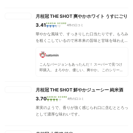
月桂冠 THE SHOT 爽やかホワイト うすにごり
3.41
SAKEAI SCORE
4件の口コミ
華やかな風味で、すっきりした口当たりです。もろみ
を粗くこしているので米本来の旨味と甘味を味わえま
す。
satomin
こんなバージョンもあったんだ！ スーパーで見つけ
即購入。 まろやか、優しい、爽やか。 このシリーズ
では私の中では『黒』と並んで2位 笑 疲れた日にサ
クッと飲んで、スッと寝たい時に買って帰りたい！
月桂冠 THE SHOT 鮮やかジューシー 純米酒
3.70
SAKEAI SCORE
4件の口コミ
果実のようで、香りが強く感じられ口に含むととろっ
として濃厚な味わいです。