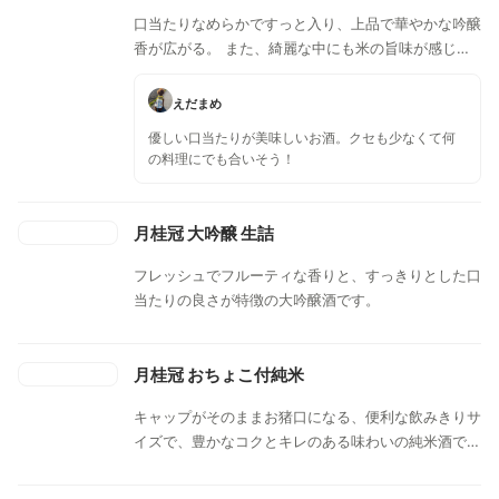
口当たりなめらかですっと入り、上品で華やかな吟醸
香が広がる。 また、綺麗な中にも米の旨味が感じら
れる一本。
えだまめ
優しい口当たりが美味しいお酒。クセも少なくて何
の料理にでも合いそう！
月桂冠 大吟醸 生詰
フレッシュでフルーティな香りと、すっきりとした口
当たりの良さが特徴の大吟醸酒です。
月桂冠 おちょこ付純米
キャップがそのままお猪口になる、便利な飲みきりサ
イズで、豊かなコクとキレのある味わいの純米酒で
す。