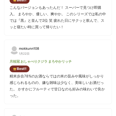
Best!!
こんなバージョンもあったんだ！ スーパーで見つけ即購
入。 まろやか、優しい、爽やか。 このシリーズでは私の中
では『黒』と並んで2位 笑 疲れた日にサクッと飲んで、ス
ッと寝たい時に買って帰りたい！
mokkunn108
1月22日
月桂冠 おしゃべりクジラ まろやかリッチ
Best!!
精米歩合78%のお酒ならではの米の旨みや風味がしっかり
感じられるものの、嫌な雑味は少なく、美味しいお酒だっ
た。 かすかにフルーティで甘口なのも好みの味わいで良か
った。