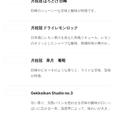
月桂冠 ほろどけ 巨峰
巨峰のジューシーな甘味と酸味が特徴です。
月桂冠 ドライレモンロック
日本酒にレモン果汁を加えた和風リキュール。レモン
のキリっとしたシャープな酸味、柑橘特有の爽やかで
フレッシュな香りを感じ、食事に合わせやすいすっき
りとしたドライテイストが特長です。アルコール分は
8％とし、甘さを控えた軽快な味わいに整えました。
月桂冠 果月 葡萄
巨峰やピオーネのような香りと、ライトな甘味、旨味
が特徴。
Gekkeikan Studio no.3
甘い香り、完熟パインを想わせる甘味や酸味が口いっ
ぱいに広がる一本。温度帯によって、味わいが大きく
変わり、常温ではパイナップル。氷を浮かべ冷やして