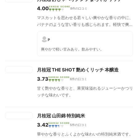
4.00
SAKEAI SCORE
8件の口コミ
マスカットを思わせる若々しい爽やかな香りの中に、
バナナのような甘い香りも感じられます。軽快で爽や
かな甘味、口中に広がる瑞々しい酸味、すっきりとし
たあと味が特長です。
P
爽やかで軽い甘みあり。飲みやすい。
月桂冠 THE SHOT 艶めくリッチ 本醸造
3.73
SAKEAI SCORE
6件の口コミ
甘く艶やかな香りと、果実味溢れるジューシーかつリ
ッチな味わいです。
月桂冠 山田錦 特別純米
3.42
SAKEAI SCORE
5件の口コミ
華やかな香りとふくよかな味わいの特別純米酒です。