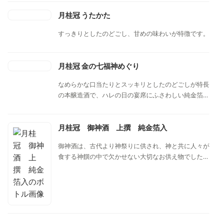
月桂冠 うたかた
すっきりとしたのどごし、甘めの味わいが特徴です。
月桂冠 金の七福神めぐり
なめらかな口当たりとスッキリとしたのどごしが特長
の本醸造酒で、ハレの日の宴席にふさわしい純金箔を
ちりばめました。冷やして、常温、燗まで幅広い温度
帯でお楽しみいただけます。
月桂冠 御神酒 上撰 純金箔入
御神酒は、古代より神祭りに供され、神と共に人々が
食する神饌の中で欠かせない大切なお供え物でした。
落ち着きと深みのある甘い香り、やさしい甘みとうま
みを感じる一本。縁起の良い純金箔をちりばめまし
た。金箔を浮かべた日本酒が祝いの食膳を華やかに彩
りを添えます。