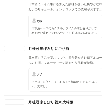
日本酒にライム果汁を加えた酸味がきいた爽やかな味
わいのリキュール。オンザロックでの飲用がおすす
め。
あゆ
日本酒ベースのカクテル。ライムの味と香りがして
爽やかな味わいで飲みやすい！ 日本酒の味わいもち
ゃんとします。 さっぱりしてて、日本酒はあまり飲
まないっていう方にもこんなお酒もあるよっておす
すめしたい。ロックで飲みました。どんなお料理に
月桂冠 涼ほろり にごり酒
も合いますね
日本酒もろみを荒ごしした、固形分を含む低アルコー
ルのお酒。フルーディーで爽やかな風味が特徴。
ノブ
マッコリに似た、まったりした濃ゆさのあるどぶろ
く。美味しい
月桂冠 京しぼり 祝米 大吟醸