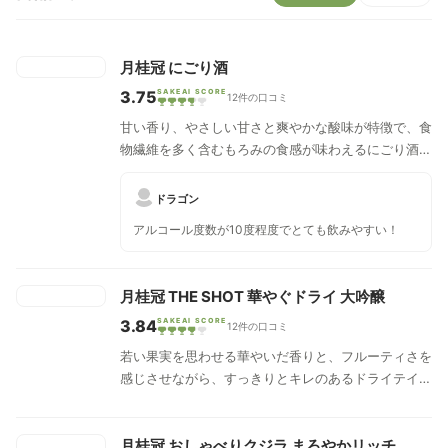
月桂冠 にごり酒
3.75
SAKEAI SCORE
12件の口コミ
甘い香り、やさしい甘さと爽やかな酸味が特徴で、食
物繊維を多く含むもろみの食感が味わえるにごり酒で
す。
ドラゴン
アルコール度数が10度程度でとても飲みやすい！
月桂冠 THE SHOT 華やぐドライ 大吟醸
3.84
SAKEAI SCORE
12件の口コミ
若い果実を思わせる華やいだ香りと、フルーティさを
感じさせながら、すっきりとキレのあるドライテイス
トに仕上げました。
月桂冠 おしゃべりクジラ まろやかリッチ