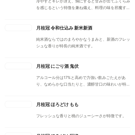
冷やすとキレが冴え、燗にすると甘みが出てふくらみ
を感じるという特徴を兼ね備え、料理の味を邪魔する
ことのない辛口の酒質としました。
月桂冠 令和仕込み 新米新酒
純米酒ならではのまろやかなうまみと、新酒のフレッ
シュな香りが特長の純米酒です。
月桂冠 にごり酒 鬼伏
アルコール分は17%と高めで力強い飲みごたえがあ
り、なめらかな口当たりと、濃醇甘口の味わいが特徴
です。
月桂冠 ほろどけ もも
フレッシュな香りと桃のジューシーさが特徴です。