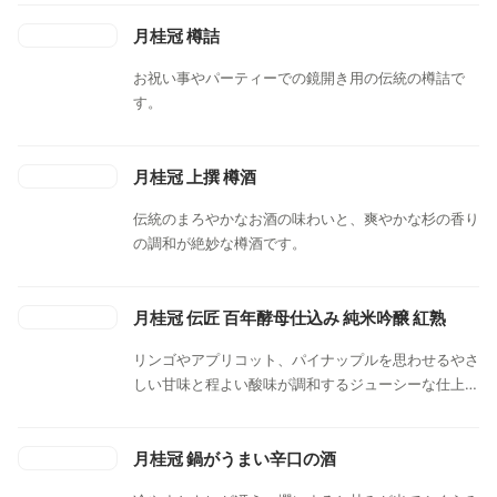
月桂冠 樽詰
お祝い事やパーティーでの鏡開き用の伝統の樽詰で
す。
月桂冠 上撰 樽酒
伝統のまろやかなお酒の味わいと、爽やかな杉の香り
の調和が絶妙な樽酒です。
月桂冠 伝匠 百年酵母仕込み 純米吟醸 紅熟
リンゴやアプリコット、パイナップルを思わせるやさ
しい甘味と程よい酸味が調和するジューシーな仕上が
りに。カドの取れたまるみのある味わいとなり深みも
加わりました。
月桂冠 鍋がうまい辛口の酒