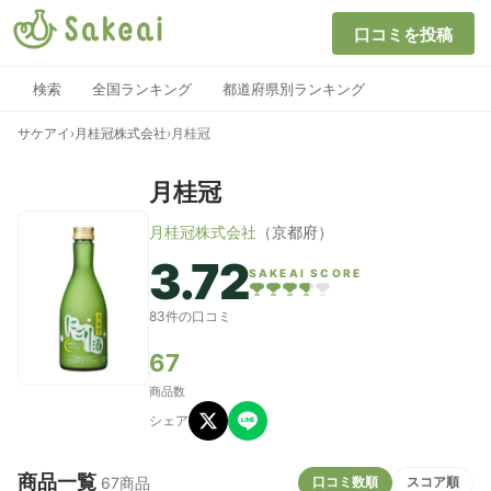
口コミを投稿
検索
全国ランキング
都道府県別ランキング
サケアイ
›
月桂冠株式会社
›
月桂冠
月桂冠
月桂冠株式会社
（京都府）
3.72
SAKEAI SCORE
83件の口コミ
67
商品数
シェア
商品一覧
口コミ数順
スコア順
67商品