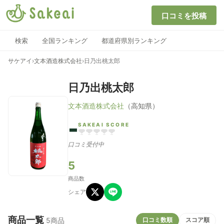
口コミを投稿
検索
全国ランキング
都道府県別ランキング
サケアイ
›
文本酒造株式会社
›
日乃出桃太郎
日乃出桃太郎
文本酒造株式会社
（高知県）
-
SAKEAI SCORE
口コミ受付中
5
商品数
シェア
商品一覧
口コミ数順
スコア順
5商品