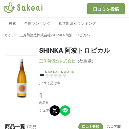
口コミを投稿
検索
全国ランキング
都道府県別ランキング
サケアイ
›
三芳菊酒造株式会社
›
SHINKA 阿波トロピカル
SHINKA 阿波トロピカル
三芳菊酒造株式会社
（徳島県）
-
SAKEAI SCORE
口コミ受付中
1
商品数
シェア
商品一覧
口コミ数順
スコア順
1商品