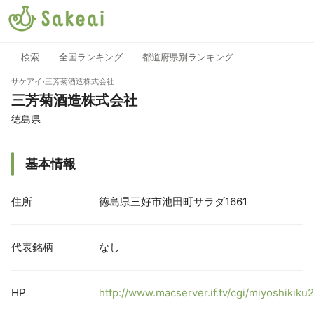
検索
全国ランキング
都道府県別ランキング
サケアイ
›
三芳菊酒造株式会社
三芳菊酒造株式会社
徳島県
基本情報
住所
徳島県三好市池田町サラダ1661
代表銘柄
なし
HP
http://www.macserver.if.tv/cgi/miyoshikik