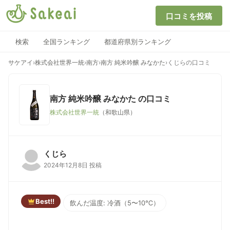
口コミを投稿
検索
全国ランキング
都道府県別ランキング
サケアイ
›
株式会社世界一統
›
南方
›
南方 純米吟醸 みなかた
›
くじらの口コミ
南方 純米吟醸 みなかた
の口コミ
株式会社世界一統
（和歌山県）
くじら
2024年12月8日 投稿
Best!!
飲んだ温度: 冷酒（5〜10℃）