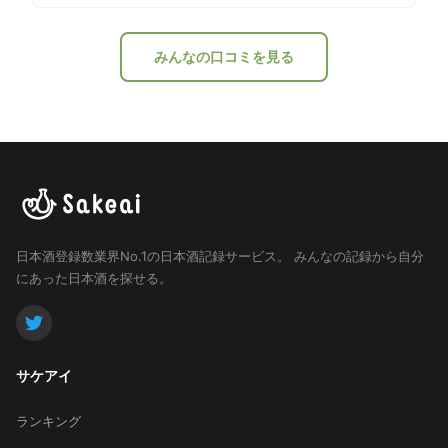
はほのかな吟醸香 味は淡麗辛口 口に含んだ時はまろや
かで喉を通した後にグッとくる日本酒感 美味しかった
です◎
みんなの口コミを見る
日本酒登録数業界No.1の日本酒記録サービス。
みんなの記録から自分
にあった日本酒を探せる。
サケアイ
ランキング