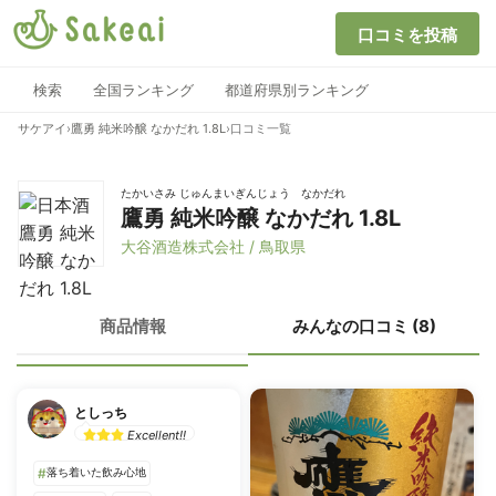
口コミを投稿
検索
全国ランキング
都道府県別ランキング
サケアイ
›
鷹勇 純米吟醸 なかだれ 1.8L
›
口コミ一覧
たかいさみ じゅんまいぎんじょう なかだれ
鷹勇 純米吟醸 なかだれ 1.8L
大谷酒造株式会社 / 鳥取県
商品情報
みんなの口コミ (8)
としっち
Excellent!!
#
落ち着いた飲み心地