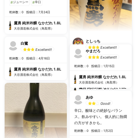
#
ジューシー
#
辛口
乾杯数：0
投稿日：7月24日
鷹勇 純米吟醸 なかだれ 1.8L
大谷酒造株式会社（鳥取県）
としっち
白鷺
Excellent!!
Excellent!!
やまだろ
Excellent!!
#
辛口
#
キレがいい
乾杯数：0
投稿日：4月16日
乾杯数：0
投稿日：1月15日
#
食中酒におすすめ
鷹勇 純米吟醸 なかだれ 1.8L
大谷酒造株式会社（鳥取県）
乾杯数：0
投稿日：5月25日
鷹勇 純米吟醸 なかだれ 1.8L
大谷酒造株式会社（鳥取県）
鷹勇 純米吟醸 なかだれ 1.8L
大谷酒造株式会社（鳥取県）
あゆ
Good!
辛口。酸味との絶妙なバラン
ス。飲みやすい。 個人的に熱燗
の方がすきかも。
乾杯数：0
投稿日：1月2日