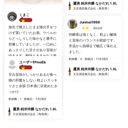
鷹勇 純米吟醸 なかだれ 1.8L
大谷酒造株式会社（鳥取県）
くまこ
Junmai1966
Best!!
旅先で購入したまま随分手をつ
Good!
けず置いていたお酒。ラベルか
吟醸香は強くなく、程よい酸味
らどっしりした味かなと勝手に
と旨味のバランスが絶妙です。
想像していましたが、一口めに
常温から熱燗まで幅広く味わえ
あっさりした甘さがあり旨味が
ました。
続きます。酸味もあるかな？最
乾杯数：0
投稿日：11月28日
近はキレが強いものや発泡があ
ユーザーfPmoEb
るものばかり好んで飲んでいま
鷹勇 純米吟醸 なかだれ 1.8L
Best!!
したが、また違った趣きで美味
甘み旨味がしっかりあるが食べ
大谷酒造株式会社（鳥取県）
しい。派手さはないけど奥深い
物の邪魔をしない 程よいスッキ
お酒で今の私に染みる…こんな
リさと余韻 日本酒に目覚めたき
乾杯数：4
投稿日：1月27日
人になりたい。
っかけ
鷹勇 純米吟醸 なかだれ 1.8L
乾杯数：1
投稿日：7月29日
大谷酒造株式会社（鳥取県）
鷹勇 純米吟醸 なかだれ 1.8L
大谷酒造株式会社（鳥取県）