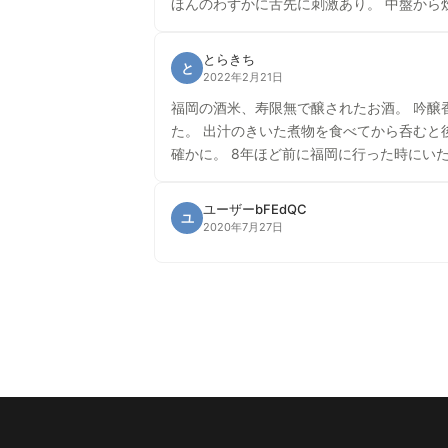
ほんのわずかに舌先に刺激あり。 中盤から
とらきち
と
2022年2月21日
福岡の酒米、寿限無で醸されたお酒。 吟
た。 出汁のきいた煮物を食べてから呑むと後半の香りがより華やかで優しくな
確かに。 8年ほど前に福岡に行った時にい
ユーザーbFEdQC
ユ
2020年7月27日