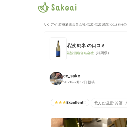
サケアイ
›
若波酒造合名会社
›
若波
›
若波 純米
›
cc_sak
若波 純米
の口コミ
若波酒造合名会社
（福岡県）
cc_sake
2021年2月12日 投稿
Excellent!!
飲んだ温度: 冷酒（