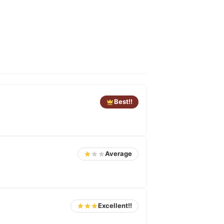
Best!!
Average
Excellent!!