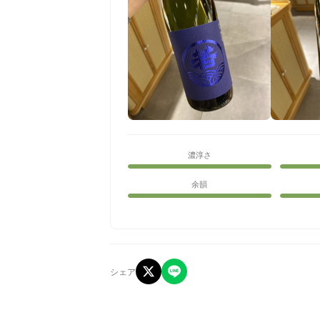
濃淳さ
余韻
シェア