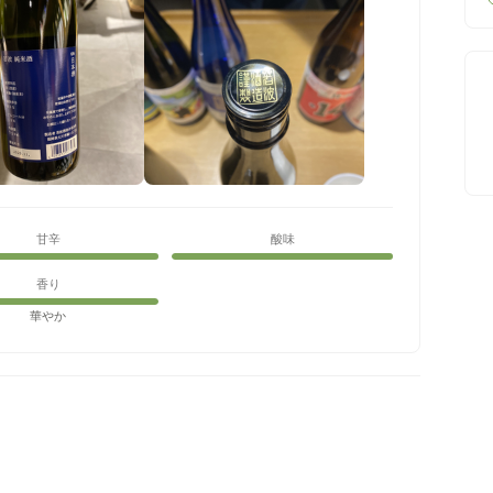
甘辛
酸味
香り
華やか