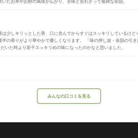
炊いたお米やお餅の風味が広がり、苦味と合わさって複雑な余韻。
醸香は少しキリッとした香、口に含んでからすぐはスッキリしているけど
ります。 「味の押し波・余韻の引き波」をイメージしているとの事だそうです。
ただいた時より若干スッキリめの味になったのかなと思いました。
みんなの口コミを見る