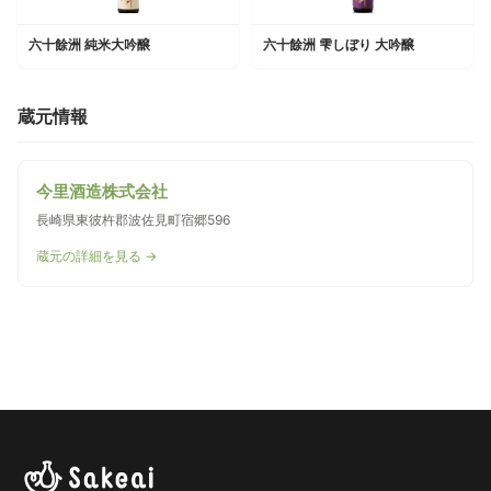
六十餘洲 純米大吟醸
六十餘洲 雫しぼり 大吟醸
蔵元情報
今里酒造株式会社
長崎県東彼杵郡波佐見町宿郷596
蔵元の詳細を見る →