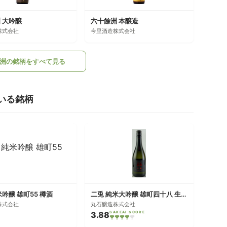
 大吟醸
六十餘洲 本醸造
株式会社
今里酒造株式会社
洲の銘柄をすべて見る
いる銘柄
米吟醸 雄町55 樽酒
二兎 純米大吟醸 雄町四十八 生原酒
株式会社
丸石醸造株式会社
3.88
SAKEAI SCORE