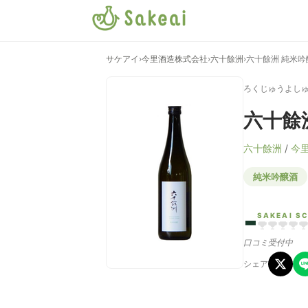
サケアイ
›
今里酒造株式会社
›
六十餘洲
›
六十餘洲 純米吟醸
ろくじゅうよしゅ
六十餘洲
六十餘洲
/
今
純米吟醸酒
-
SAKEAI S
口コミ受付中
シェア