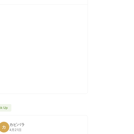
ck Up
カピバラ
カ
4月21日