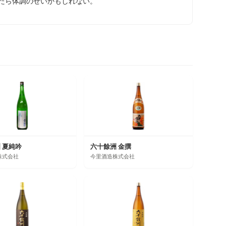
かしたら体調のせいかもしれない。
 夏純吟
六十餘洲 金撰
株式会社
今里酒造株式会社