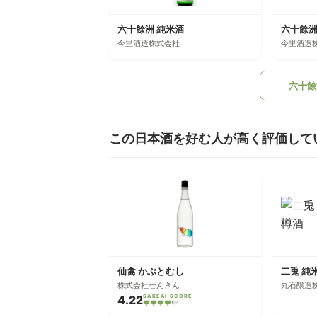
六十餘洲 純米酒
六十餘洲
今里酒造株式会社
今里酒造
六十餘
この日本酒を好む人が高く評価して
仙禽 かぶとむし
二兎 純
株式会社せんきん
丸石醸造
4.22
SAKEAI SCORE