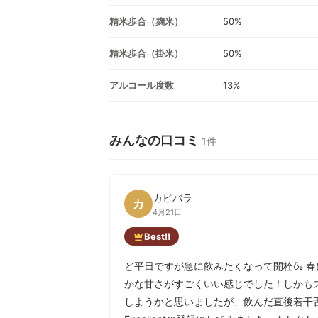
精米歩合（麹米）
50%
精米歩合（掛米）
50%
アルコール度数
13%
みんなの口コミ
1件
カピバラ
カ
4月21日
Best!!
ど平日ですが急に飲みたくなって開栓🍶 
かな甘さがすごくいい感じでした！しかもス
しようかと思いましたが、飲んだ直後若干舌