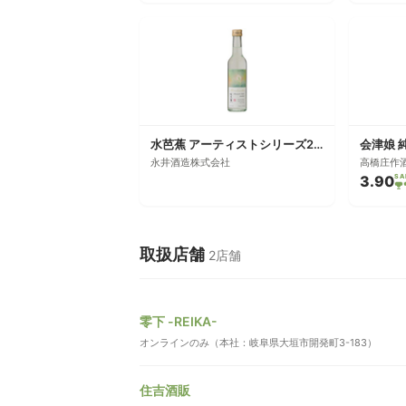
水芭蕉 アーティストシリーズ2020 デザート酒
会津娘 
永井酒造株式会社
高橋庄作
3.90
SA
取扱店舗
2店舗
零下 -REIKA-
オンラインのみ（本社：岐阜県大垣市開発町3-183）
住吉酒販