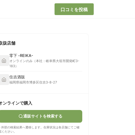
口コミを投稿
取扱店舗
零下 -REIKA-
オンラインのみ（本社：岐阜県大垣市開発町3-
183）
住吉酒販
福岡県福岡市博多区住吉3-8-27
オンラインで購入
通販サイトを検索する
※ 外部の検索結果へ遷移します。在庫状況は各店舗にてご確
認ください。