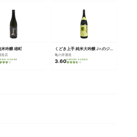
純米吟醸 雄町
くどき上手 純米大吟醸 J r.のジューシー辛口
酒造店
亀の井酒造
KEAI SCORE
3.60
SAKEAI SCORE