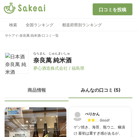
口コミを投稿
検索
全国ランキング
都道府県別ランキング
サケアイ
›
奈良萬 純米酒
›
口コミ一覧
ならまん じゅんまいしゅ
奈良萬 純米酒
夢心酒造株式会社 / 福島県
商品情報
みんなの口コミ (5)
ぺりかん
Good!
ゲソ焼き、海苔、瓶ウニ、糠漬
け 最初は重すぎ感があるが、