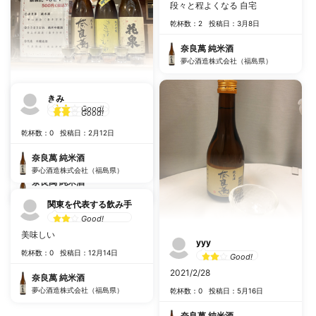
段々と程よくなる 自宅
乾杯数：2
投稿日：3月8日
奈良萬 純米酒
夢心酒造株式会社（福島県）
ドフラミンゴ
きみ
Good!
Good!
日本橋ふくしま館MIDETTE🍶
乾杯数：0
投稿日：2月12日
３種飲み比べセット🍶
乾杯数：0
投稿日：9月5日
奈良萬 純米酒
夢心酒造株式会社（福島県）
奈良萬 純米酒
夢心酒造株式会社（福島県）
関東を代表する飲み手
Good!
美味しい
yyy
乾杯数：0
投稿日：12月14日
Good!
2021/2/28
奈良萬 純米酒
夢心酒造株式会社（福島県）
乾杯数：0
投稿日：5月16日
奈良萬 純米酒