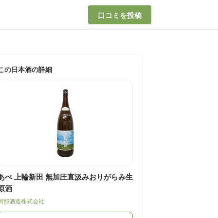
口コミを投稿
この日本酒の詳細
あべ 上輪新田 無加圧直汲みおりがらみ生
原酒
阿部酒造株式会社