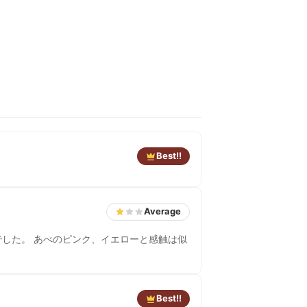
Best!!
Average
と感触は似
Best!!