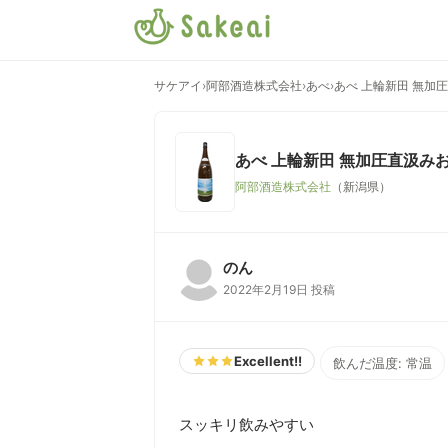
サケアイ
›
阿部酒造株式会社
›
あべ
›
あべ 上輪新田 無加
あべ 上輪新田 無加圧直汲み
阿部酒造株式会社
（新潟県）
のん
2022年2月19日 投稿
Excellent!!
飲んだ温度: 常温
スッキリ飲みやすい