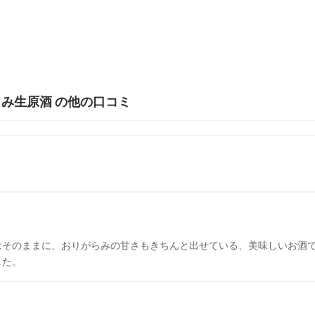
らみ生原酒 の他の口コミ
、おりがらみの甘さもきちんと出せている、美味しいお酒でした。 あべのピンク、イエロー
した。