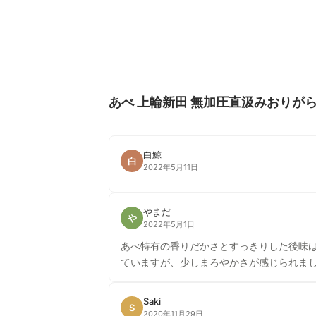
あべ 上輪新田 無加圧直汲みおりが
白鯨
白
2022年5月11日
やまだ
や
2022年5月1日
あべ特有の香りだかさとすっきりした後味はそのままに
ていますが、少しまろやかさが感じられま
Saki
S
2020年11月29日