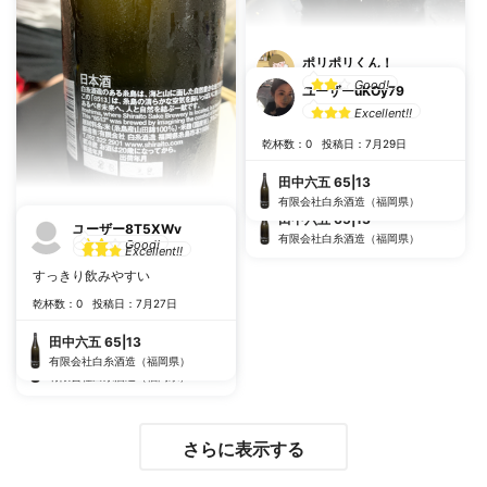
ポリポリくん！
Good!
ユーザーuKOy79
最初少し苦味があるけど、喉越
Excellent!!
しが柔らかく度数も低いので非
乾杯数：0
投稿日：7月29日
常に飲みやすくおいしいです！
乾杯数：1
投稿日：9月5日
田中六五 65|13
有限会社白糸酒造（福岡県）
田中六五 65|13
やま
ユーザー8T5XWv
有限会社白糸酒造（福岡県）
Good!
Excellent!!
含んだ時の苦味が特徴的ですっ
すっきり飲みやすい
きりしていて飲みやすい。
乾杯数：0
投稿日：7月27日
乾杯数：2
投稿日：9月5日
田中六五 65|13
田中六五 65|13
有限会社白糸酒造（福岡県）
有限会社白糸酒造（福岡県）
さらに表示する