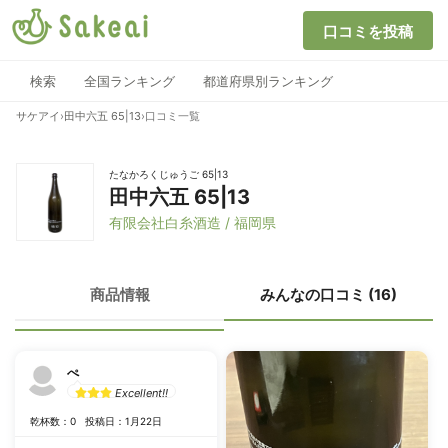
口コミを投稿
検索
全国ランキング
都道府県別ランキング
サケアイ
›
田中六五 65|13
›
口コミ一覧
たなかろくじゅうご 65|13
田中六五 65|13
有限会社白糸酒造 / 福岡県
商品情報
みんなの口コミ (16)
ぺ
Excellent!!
乾杯数：0
投稿日：1月22日