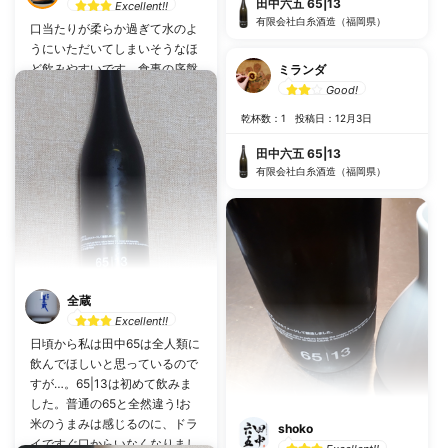
田中六五 65|13
Excellent!!
有限会社白糸酒造（福岡県）
口当たりが柔らか過ぎて水のよ
うにいただいてしまいそうなほ
ど飲みやすいです。食事の序盤
ミランダ
の食中酒としてバッチリでし
Good!
た。アルコール度数13%ありま
乾杯数：1
投稿日：12月3日
すので不意に酔われないように
注意です。
田中六五 65|13
有限会社白糸酒造（福岡県）
乾杯数：6
投稿日：3月26日
田中六五 65|13
有限会社白糸酒造（福岡県）
全蔵
Excellent!!
日頃から私は田中65は全人類に
飲んでほしいと思っているので
すが…。65|13は初めて飲みま
した。普通の65と全然違う!お
米のうまみは感じるのに、ドラ
shoko
イですぐ口からいなくなりまし