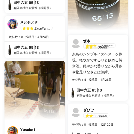
田中六五 65|13
有限会社白糸酒造（福岡県）
さとせとさ
Excellent!!
乾杯数：0
投稿日：4月24日
としっち
坂本
Excellent!!
田中六五 65|13
Good!
有限会社白糸酒造（福岡県）
糸島のシンプルイズベストを体
#
お米の甘さ
#
柔らかい
現。軽やかでするりと飲める純
米酒。穏やかな香りながら薄さ
乾杯数：0
投稿日：11月21日
や物足りなさとは無縁。
田中六五 65|13
乾杯数：4
投稿日：1月26日
有限会社白糸酒造（福岡県）
田中六五 65|13
有限会社白糸酒造（福岡県）
ざびご
Good!
乾杯数：0
投稿日：12月20日
Yusuke I