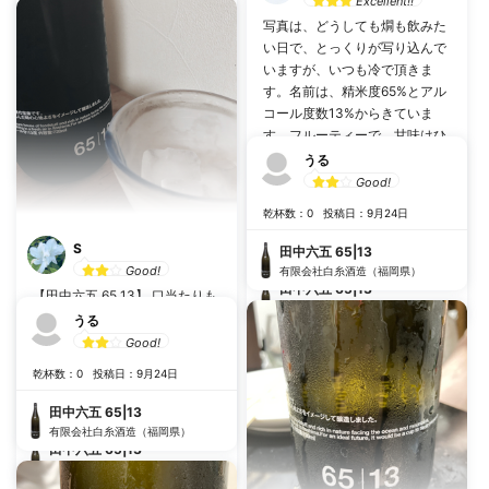
Excellent!!
た。これはおつまみほしい味。
写真は、どうしても燗も飲みた
こちらは普通の65と違うシチュ
い日で、とっくりが写り込んで
エーションで楽しめると思いま
いますが、いつも冷で頂きま
す。田中65の幅の広さを思い知
す。名前は、精米度65%とアル
りました…。
乾杯数：8
投稿日：8月16日
コール度数13%からきていま
す。フルーティーで、甘味はひ
田中六五 65|13
つこくなくスッキリ。ワインの
うる
有限会社白糸酒造（福岡県）
のうな日本酒という表現が正し
Good!
いのか迷いがありますが、だか
乾杯数：0
投稿日：9月24日
らといって日本酒好きも好きな
お酒だと思います。低アルコー
S
乾杯数：5
投稿日：2月21日
田中六五 65|13
ルですが、美味しさはアップで
Good!
有限会社白糸酒造（福岡県）
す。
田中六五 65|13
【田中六五 65 13】 口当たりも
有限会社白糸酒造（福岡県）
良く、すっきりとして飲みやす
うる
い日本酒です。 日本酒独特の風
Good!
味が薄いので、普段飲まれない
乾杯数：0
投稿日：9月24日
方や女性にオススメです。
乾杯数：0
投稿日：10月25日
田中六五 65|13
有限会社白糸酒造（福岡県）
田中六五 65|13
有限会社白糸酒造（福岡県）