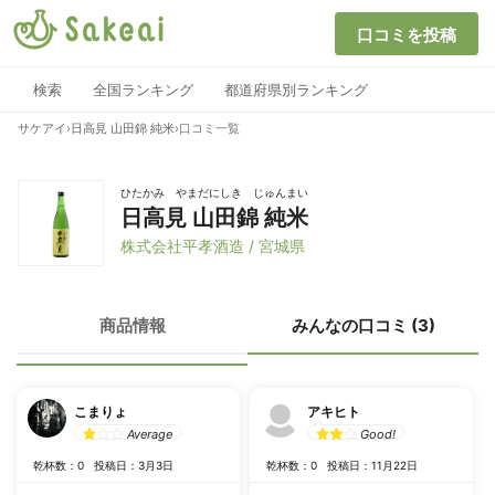
口コミを投稿
検索
全国ランキング
都道府県別ランキング
サケアイ
›
日高見 山田錦 純米
›
口コミ一覧
ひたかみ やまだにしき じゅんまい
日高見 山田錦 純米
株式会社平孝酒造 / 宮城県
商品情報
みんなの口コミ (3)
こまりょ
アキヒト
Average
Good!
乾杯数：0
投稿日：3月3日
乾杯数：0
投稿日：11月22日