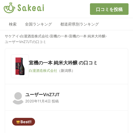
口コミを投稿
検索
全国ランキング
都道府県別ランキング
サケアイ
›
白瀧酒造株式会社
›
宣機の一本
›
宣機の一本 純米大吟醸
›
ユーザーVnZ7JTの口コミ
宣機の一本 純米大吟醸
の口コミ
白瀧酒造株式会社
（新潟県）
ユーザーVnZ7JT
2020年11月4日 投稿
Best!!