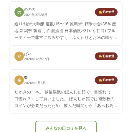
ののの
Best!!
の
2021年9月28日
造り:純米大吟醸 度数:15〜16 原料米: 精米歩合:35% 産
地:新潟県 製造元:白瀧酒造 日本酒度:-3(やや甘口) フル
ーティーで非常に飲みやすく、ふんわりとお米の味が香
る。美味しかった…！！越後湯沢駅のぽんしゅ館にて試
飲後、ぜひじっくり飲もうと思い切って購入。お酒好き
だい
Best!!
だ
の父曰く、甘すぎるらしい。けれど甘口派の私からする
2020年12月27日
と、飲みやすく上品な味で最高。
奎
Best!!
奎
2020年9月6日
たかきの一本。 越後湯沢のぽんしゅ館で一目惚れ（一
口惚れ？）して買いました。 ぽんしゅ館では複数枚の
コインが必要だったため、飲んだ瞬間から「あっお高い
お酒だ〜」とわかりました（笑） 新潟の時お酒は魅力
的なものが多いですが、限りあるスーツケースの間に是
非入れたいと思うくらいに、美味しいお酒です。 四合
みんなの口コミを見る