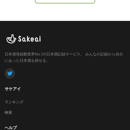
瓶で5千円を超えるお値段でしたが、その分満足させて
くれます。 次に行ったときは別の杜氏の方の名前が入
るのでしょうか、楽しみです。
日本酒登録数業界No.1の日本酒記録サービス。
みんなの記録から自分
にあった日本酒を探せる。
サケアイ
ランキング
検索
ヘルプ