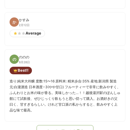
かすみ
か
2月12日
Average
ののの
の
9月28日
Best!!
造り:純米大吟醸 度数:15〜16 原料米: 精米歩合:35% 産地:新潟県 製造
元:白瀧酒造 日本酒度:-3(やや甘口) フルーティーで非常に飲みやすく、
ふんわりとお米の味が香る。美味しかった…！！越後湯沢駅のぽんしゅ
館にて試飲後、ぜひじっくり飲もうと思い切って購入。お酒好きの父
曰く、甘すぎるらしい。けれど甘口派の私からすると、飲みやすく上
品な味で最高。