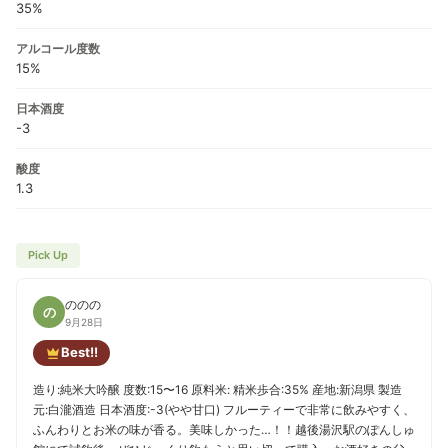
35%
アルコール度数
15%
日本酒度
-3
酸度
1.3
Pick Up
ののの
の
9月28日
Best!!
造り:純米大吟醸 度数:15〜16 原料米: 精米歩合:35% 産地:新潟県 製造
元:白瀧酒造 日本酒度:-3(やや甘口) フルーティーで非常に飲みやすく、
ふんわりとお米の味が香る。美味しかった…！！越後湯沢駅のぽんしゅ