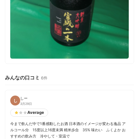
みんなの口コミ
6件
しー
し
3月29日
Average
今まで飲んだ中で1番感動したお酒 日本酒のイメージが変わる逸品 ア
ルコール分 15度以上16度未満 精米歩合 35% 味わい ふくよか お
すすめの飲み方 冷やして・室温で