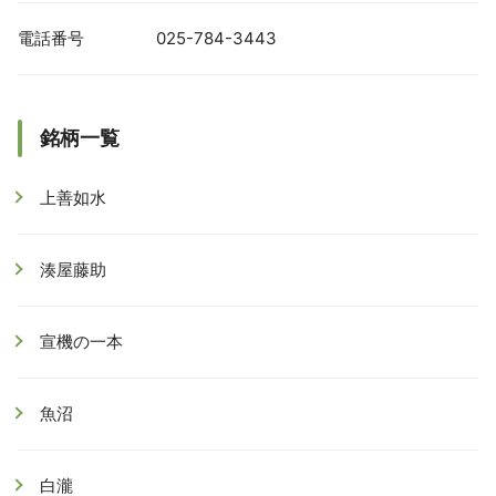
電話番号
025-784-3443
銘柄一覧
上善如水
湊屋藤助
宣機の一本
魚沼
白瀧