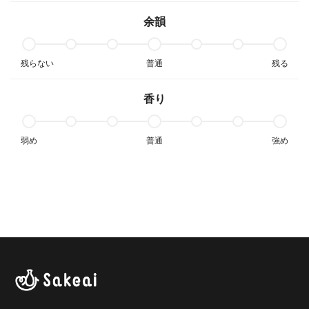
余韻
残らない
普通
残る
香り
弱め
普通
強め