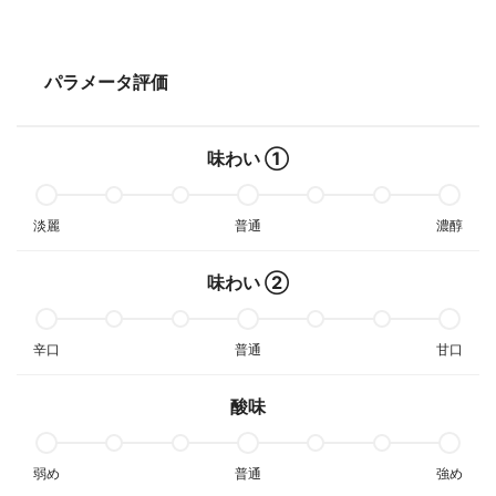
パラメータ評価
味わい ①
淡麗
普通
濃醇
味わい ②
辛口
普通
甘口
酸味
弱め
普通
強め