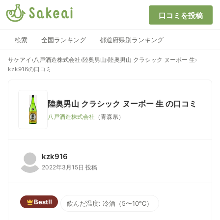
口コミを投稿
検索
全国ランキング
都道府県別ランキング
サケアイ
›
八戸酒造株式会社
›
陸奥男山
›
陸奥男山 クラシック ヌーボー 生
›
kzk916の口コミ
陸奥男山 クラシック ヌーボー 生
の口コミ
八戸酒造株式会社
（青森県）
kzk916
2022年3月15日 投稿
Best!!
飲んだ温度: 冷酒（5〜10℃）