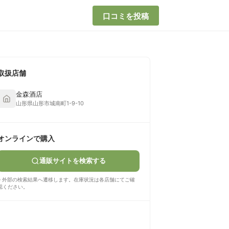
口コミを投稿
取扱店舗
金森酒店
山形県山形市城南町1-9-10
オンラインで購入
通販サイトを検索する
※ 外部の検索結果へ遷移します。在庫状況は各店舗にてご確
認ください。