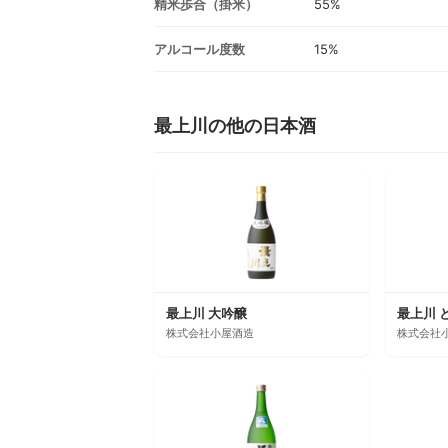
精米歩合（掛米）
55%
アルコール度数
15%
最上川の他の日本酒
最上川 大吟醸
最上川 
株式会社小屋酒造
株式会社