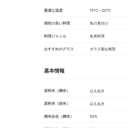
最適な温度
15℃～20℃
相性の良い料理
魚の煮付け
料理ジャンル
魚系料理
おすすめのグラス
ガラス製お椀型
基本情報
原料米（麹米）
はえぬき
原料米（掛米）
はえぬき
精米歩合（麹米）
55%