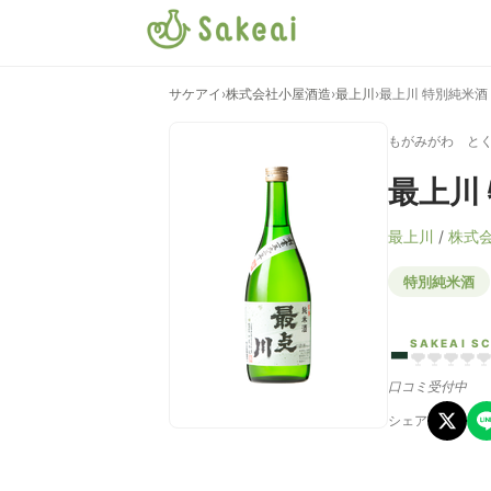
サケアイ
›
株式会社小屋酒造
›
最上川
›
最上川 特別純米酒
もがみがわ と
最上川
最上川
/
株式
特別純米酒
-
SAKEAI S
口コミ受付中
シェア