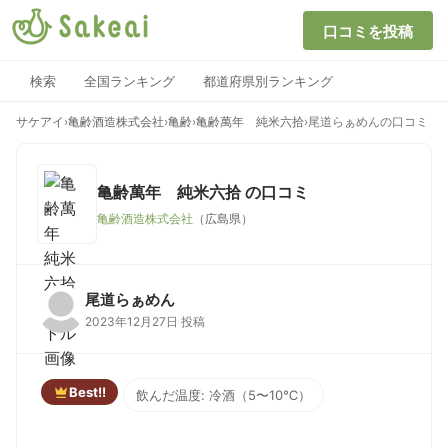
口コミを投稿
検索
全国ランキング
都道府県別ランキング
サケアイ
›
亀齢酒造株式会社
›
亀齢
›
亀齢萬年 純米六拾
›
尾道らぁめんの口コミ
亀齢萬年 純米六拾
の口コミ
亀齢酒造株式会社
（広島県）
尾道らぁめん
2023年12月27日 投稿
Best!!
飲んだ温度: 冷酒（5〜10℃）