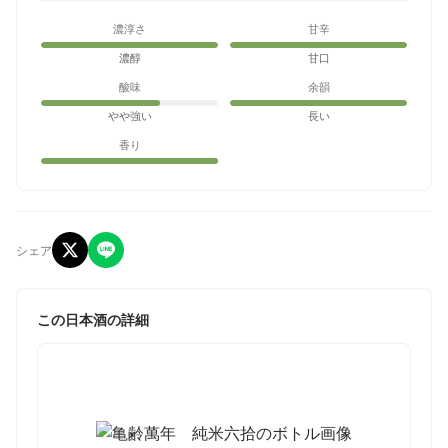
濃淳さ
甘辛
濃醇
甘口
酸味
余韻
やや強い
長い
香り
シェア
この日本酒の詳細