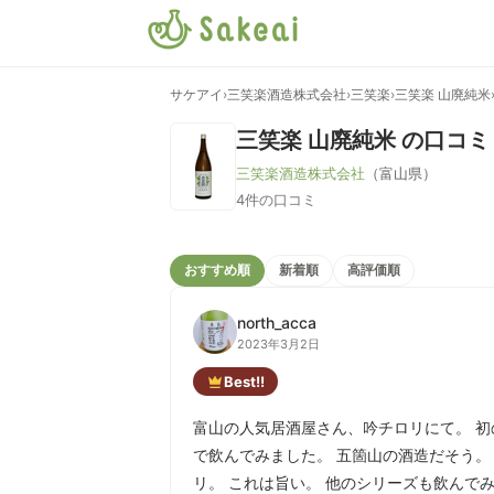
サケアイ
›
三笑楽酒造株式会社
›
三笑楽
›
三笑楽 山廃純米
三笑楽 山廃純米
の口コミ
三笑楽酒造株式会社
（富山県）
4件の口コミ
おすすめ順
新着順
高評価順
north_acca
2023年3月2日
Best!!
富山の人気居酒屋さん、吟チロリにて。 初
で飲んでみました。 五箇山の酒造だそう。
リ。 これは旨い。 他のシリーズも飲んで