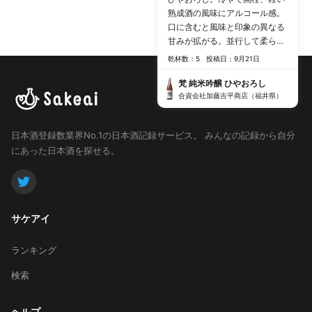
熟成酒の風味にアルコール感。
口に含むと風味と印象の異なる
甘みが拡がる。並行して柔らか
い酸も感じるが、とろみを感じ
乾杯数：5
投稿日：9月21日
る甘みが余韻となる。温度が下
がると酸に張りがでて、趣きが
梵 純米吟醸 ひやおろし
変わる。温度帯でのギャップに
合資会社加藤吉平商店（福井県）
驚き。
日本酒登録数業界No.1の日本酒記録サービス。
みんなの記録から自分
にあった日本酒を探せる。
サケアイ
ランキング
検索
ヘルプ