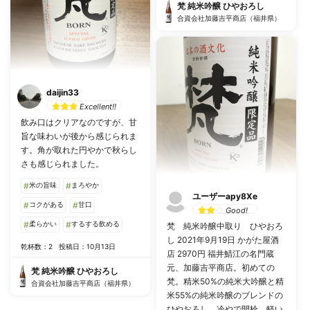
梵 純米吟醸 ひやおろし
合資会社加藤吉平商店（福井県）
daijin33
Excellent!!
飲み口はクリアなのですが、甘
旨な味わいが後から感じられま
す。角が取れた円やかで秋らし
さも感じられました。
#
米の旨味
#
まろやか
ユーザーapy8Xe
#
コクがある
#
甘口
Good!
#
柔らかい
#
するする飲める
梵 純米吟醸中取り ひやおろ
し 2021年9月19日 かがた屋酒
乾杯数：2
投稿日：10月13日
店 2970円 福井鯖江の名門蔵
元、加藤吉平商店。初めての
梵 純米吟醸 ひやおろし
梵。精米50%の純米大吟醸と精
合資会社加藤吉平商店（福井県）
米55%の純米吟醸のブレンドの
ひやおろし。冷やで開栓、軽い