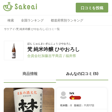
口コミを投稿
検索
全国ランキング
都道府県別ランキング
サケアイ
›
梵 純米吟醸 ひやおろし
›
口コミ一覧
ぼん じゅんまいぎんじょう ひやおろし
梵 純米吟醸 ひやおろし
合資会社加藤吉平商店 / 福井県
商品情報
みんなの口コミ (5)
hrk
Best!!
乾杯数：0
投稿日：11月17日