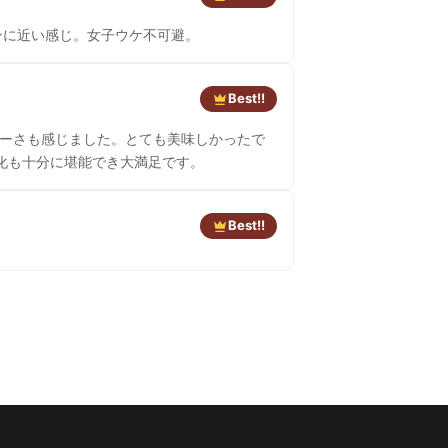
ンに近い感じ。女子ウケ不可避。
Best!!
化も十分に堪能でき大満足です。
Best!!