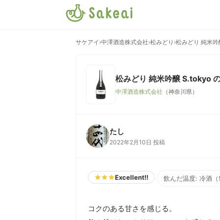
サケアイ
›
中澤酒造株式会社
›
松みどり
›
松みどり 純米吟醸 
松みどり 純米吟醸 S.tokyo
の
中澤酒造株式会社
（神奈川県）
たし
2022年2月10日 投稿
Excellent!!
飲んだ温度: 冷酒（
コクのある甘さを感じる。
