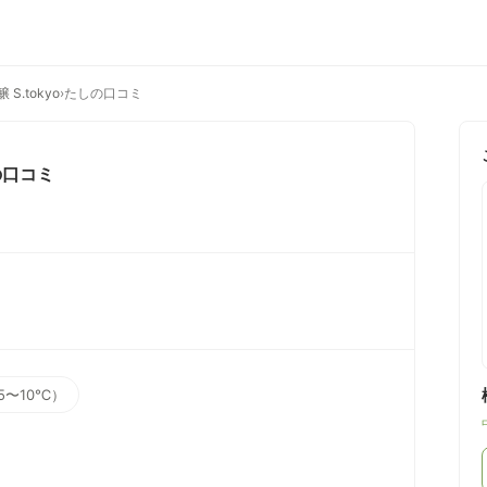
S.tokyo
›
たしの口コミ
口コミ
5〜10℃）