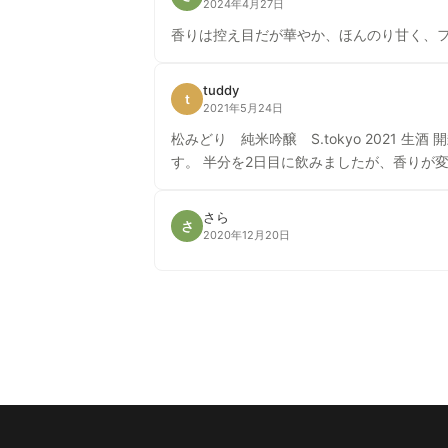
2024年4月27日
香りは控え目だが華やか、ほんのり甘く、
tuddy
t
2021年5月24日
松みどり 純米吟醸 S.tokyo 2021 生酒 開封後すぐは、黒糖の香りを感じました。甘みもほどよく新鮮でジューシーさも感じました。とても美味しかったで
す。 半分を2日目に飲みましたが、香りが
さら
さ
2020年12月20日