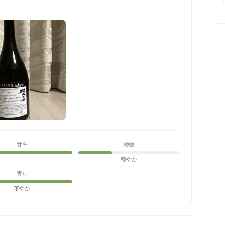
。
甘辛
酸味
穏やか
香り
華やか