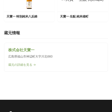
天寶一 特別純米八反錦
天寶一 生酛 純米雄町
蔵元情報
株式会社天寶一
広島県福山市神辺町大字川北660
蔵元の詳細を見る →