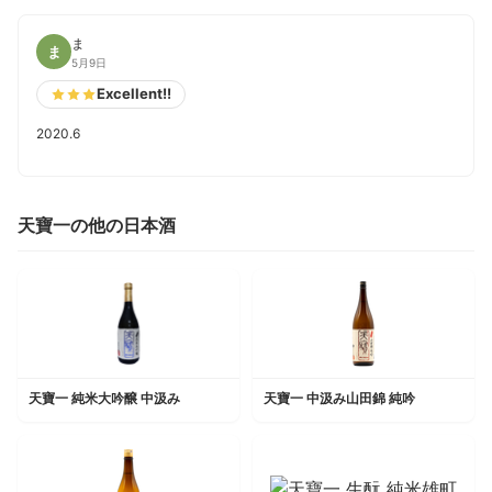
ま
ま
5月9日
Excellent!!
2020.6
天寶一の他の日本酒
天寶一 純米大吟醸 中汲み
天寶一 中汲み山田錦 純吟