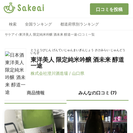
口コミを投稿
検索
全国ランキング
都道府県別ランキング
サケアイ
›
東洋美人 限定純米吟醸 酒未来 醇道一途
›
口コミ一覧
とうようびじん げんていじゅんまいぎんじょう さけみらい じゅんどう
いちず
東洋美人 限定純米吟醸 酒未来 醇道
一途
株式会社澄川酒造場 / 山口県
商品情報
みんなの口コミ (7)