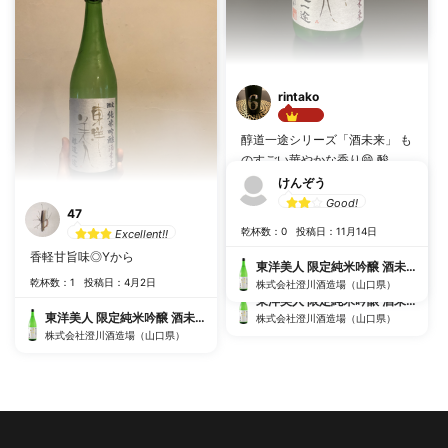
わいが口のなかに残ります。 熱
東洋美人 限定純米吟醸 酒未来 醇道一途
燗にすればより、香りが広が
株式会社澄川酒造場（山口県）
り、美味しいだろうなと思いま
した
乾杯数：7
投稿日：4月28日
rintako
東洋美人 限定純米吟醸 酒未来 醇道一途
Best!!
醇道一途シリーズ「酒未来」 も
株式会社澄川酒造場（山口県）
のすごい華やかな香り😄 酸
味、苦味がバランスよくてモダ
けんぞう
ンなフル甘な日本酒です！ くど
Good!
47
さが全く無くすぅーと入ってく
乾杯数：0
投稿日：11月14日
Excellent!!
る口当たりです。 美味いです🤩
香軽甘旨味◎Yから
乾杯数：9
投稿日：5月28日
東洋美人 限定純米吟醸 酒未来 醇道一途
乾杯数：1
投稿日：4月2日
株式会社澄川酒造場（山口県）
東洋美人 限定純米吟醸 酒未来 醇道一途
東洋美人 限定純米吟醸 酒未来 醇道一途
株式会社澄川酒造場（山口県）
株式会社澄川酒造場（山口県）