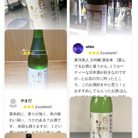
越前屋
ohim
Good!
Excellent!!
東洋美人 大吟醸 酒未来 (選ん
乾杯数：0
投稿日：7月16日
でるお酒と違うかも…) フルー
ティーな日本酒が好きなのです
東洋美人 限定純米吟醸 酒未来 醇道一途
株式会社澄川酒造場（山口県）
が…とお店の方に伺ったとこ
ろ、このお酒好きやと思う！と
おすすめしてもらったお酒 ほん
まに好きな味で、香りよし味良
やまだ
し！ 後味も全然嫌じゃなくてお
Excellent!!
気に入りになりました☺︎
基本的に、香りが強く、米の味
#
1人飲みにぴったり
わい深い、コクのある？お酒で
す。 余韻も残りますが、くどい
乾杯数：5
投稿日：12月15日
感じがせず、とても心地よい味