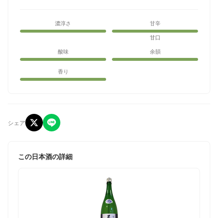
濃淳さ
甘辛
甘口
酸味
余韻
香り
シェア
この日本酒の詳細