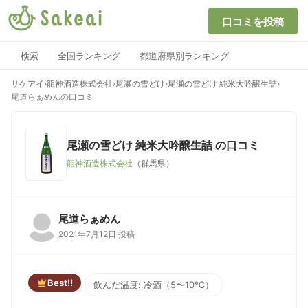
口コミを投稿
検索
全国ランキング
都道府県別ランキング
サケアイ
›
龍神酒造株式会社
›
尾瀬の雪どけ
›
尾瀬の雪どけ 純米大吟醸生詰
›
尾道らぁめんの口コミ
尾瀬の雪どけ 純米大吟醸生詰
の口コミ
龍神酒造株式会社
（群馬県）
尾道らぁめん
2021年7月12日 投稿
Best!!
飲んだ温度: 冷酒（5〜10℃）