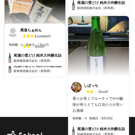
尾瀬の雪どけ 純米大吟醸生詰
龍神酒造株式会社（群馬県）
尾道らぁめん
Excellent!!
越前屋
乾杯数：0
投稿日：7月12日
Good!
乾杯数：0
投稿日：7月26日
尾瀬の雪どけ 純米大吟醸生詰
龍神酒造株式会社（群馬県）
尾瀬の雪どけ 純米大吟醸生詰
龍神酒造株式会社（群馬県）
しばっち
Good!
香りが良くフルーティでやや酸
味が有りとても口当たりが良い
お酒😆
乾杯数：4
投稿日：9月25日
尾瀬の雪どけ 純米大吟醸生詰
龍神酒造株式会社（群馬県）