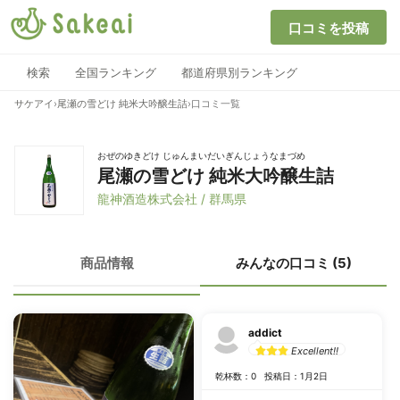
口コミを投稿
検索
全国ランキング
都道府県別ランキング
サケアイ
›
尾瀬の雪どけ 純米大吟醸生詰
›
口コミ一覧
おぜのゆきどけ じゅんまいだいぎんじょうなまづめ
尾瀬の雪どけ 純米大吟醸生詰
龍神酒造株式会社 / 群馬県
商品情報
みんなの口コミ (5)
addict
Excellent!!
乾杯数：0
投稿日：1月2日