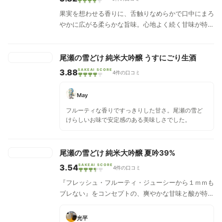
果実を想わせる香りに、舌触りなめらかで口中にまろ
やかに広がる柔らかな旨味。心地よく続く甘味が特徴
なお酒です。
尾瀬の雪どけ 純米大吟醸 うすにごり生酒
3.88
SAKEAI SCORE
4件の口コミ
May
フルーティな香りですっきりした甘さ。尾瀬の雪ど
けらしいお味で安定感のある美味しさでした。
尾瀬の雪どけ 純米大吟醸 夏吟39%
3.54
SAKEAI SCORE
4件の口コミ
『フレッシュ・フルーティ・ジューシーから１ｍｍも
ブレない』をコンセプトの、爽やかな甘味と酸が特
徴。
光平