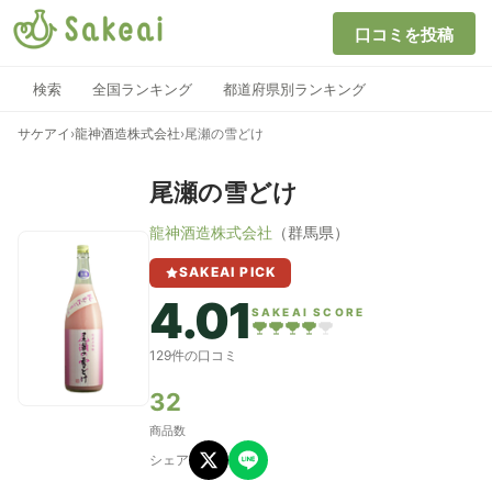
口コミを投稿
検索
全国ランキング
都道府県別ランキング
サケアイ
›
龍神酒造株式会社
›
尾瀬の雪どけ
尾瀬の雪どけ
龍神酒造株式会社
（群馬県）
SAKEAI PICK
4.01
SAKEAI SCORE
129件の口コミ
32
商品数
シェア