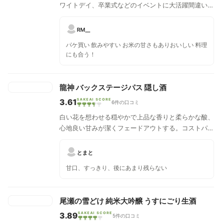
ワイトデイ、卒業式などのイベントに大活躍間違いな
し。華やかな香り、旨みと甘みが織りなす官能的な美
酒です。スイートな口当たりです。
RM__
パケ買い 飲みやすい お米の甘さもありおいしい 料理
にも合う！
龍神 バックステージパス 隠し酒
3.61
SAKEAI SCORE
6件の口コミ
白い花を想わせる穏やかで上品な香りと柔らかな酸、
心地良い甘みが潔くフェードアウトする。コストパフ
ォーマンスの高い吟醸酒です。
とまと
甘口、すっきり、後にあまり残らない
尾瀬の雪どけ 純米大吟醸 うすにごり生酒
3.89
SAKEAI SCORE
5件の口コミ