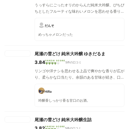
うっすらにごったオリのからんだ純米大吟醸、ぴちぴ
ちとしたフルーティな味わいメロンを思わせる香り、
あわ雪のようなさらりとした口どけです。ジューシー
なお米の旨みとうっすらオリのコクもあり！軽いガス
だんそ
感も特徴的です。
めっちゃメロンだった
尾瀬の雪どけ 純米大吟醸 ゆきだるま
3.84
SAKEAI SCORE
5件の口コミ
リンゴや洋ナシを思わせる上品で爽やかな香りが広が
り、柔らかな口当たり。余韻のある甘味が続き、口中
で淡雪が溶けるように優しくフェードアウトしていき
ます。
HiRa
吟醸香しっかり香る甘口のお酒。
尾瀬の雪どけ 純米大吟醸生詰
3.82
SAKEAI SCORE
5件の口コミ