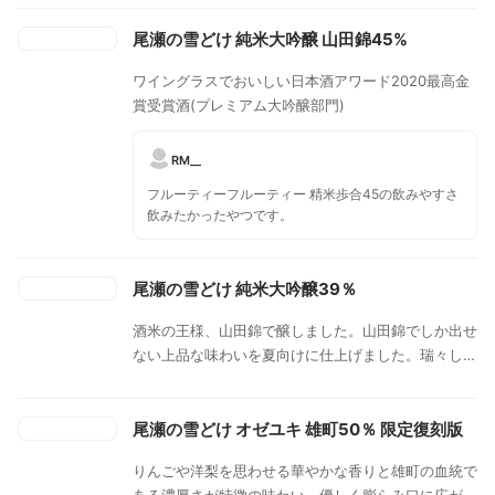
尾瀬の雪どけ 純米大吟醸 山田錦45%
ワイングラスでおいしい日本酒アワード2020最高金
賞受賞酒(プレミアム大吟醸部門)
RM__
フルーティーフルーティー 精米歩合45の飲みやすさ
飲みたかったやつです。
尾瀬の雪どけ 純米大吟醸39％
酒米の王様、山田錦で醸しました。山田錦でしか出せ
ない上品な味わいを夏向けに仕上げました。瑞々しい
涼やかな美味さ、キレの良い後味のお酒です。夏らし
い爽やかな吟香と軽快な果実味。心地良い甘みと柔ら
かな酸。クリアで繊細な味わいとなっております。
尾瀬の雪どけ オゼユキ 雄町50％ 限定復刻版
りんごや洋梨を思わせる華やかな香りと雄町の血統で
ある濃厚さが特徴の味わい。優しく膨らみ口に広がっ