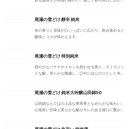
ていく芳醇な果実味。なんとも心地よく満足感の感じ
られる味わいに仕上がっています。
尾瀬の雪どけ 醇辛 純米
米の香りと旨味が口いっぱいに広がり、飲み進めると
酸味とコクが味わえます。
尾瀬の雪どけ 特別純米
穏やかなバナナやメロンを想わせる香り、ヴィヴィッ
ドな酸。滑らかな喉越し、口中にほんのりとした米の
甘味。冷酒から燗まで食とのペアリングをお楽しみく
ださい。非常にクリアな口当たりで食中酒としての相
性もばっちりです。
尾瀬の雪どけ 純米大吟醸山田錦50
山田錦ならではの上品な果実香となめらかな味わい。
心地良い甘味と柔らかな酸がキレのある後口に繋が
り、自然と杯が進む純米大吟醸です。