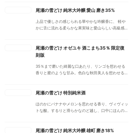
口当たりとキレの良さを堪能ください。
尾瀬の雪どけ 純米大吟醸 愛山 磨き35%
上品で優しさの感じられる華やかな吟醸香に、 軽や
かに舌に流れる柔らかな果実味と愛山らしい高級感あ
る深みのある甘味との最高のバランスがとれた味わ
い。すっきりとした口当たりから華やかな甘みが広が
る。さらさらと水のように飲みやすい。
尾瀬の雪どけ オゼユキ 酒こまち35％ 限定復
刻版
35％まで磨いた綺麗な口あたり、リンゴを想わせる
香りと蜜のような甘み。色白な秋田美人を想わせる高
精白の酒こまちが持つシャープな旨味と柔らかな酸が
特徴なお酒です。
尾瀬の雪どけ 特別純米酒
ほのかにバナナやメロンを思わせる香り、ヴィヴィッ
トな酸。するりと滑らかなのど越し、口中にほんのり
とした米の甘味を感じるお酒です。
尾瀬の雪どけ 純米大吟醸 雄町 磨き18%