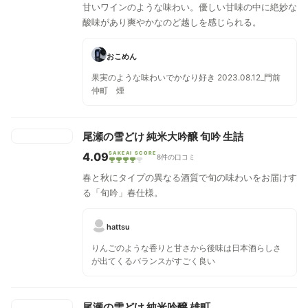
甘いワインのような味わい。優しい甘味の中に絶妙な
酸味があり爽やかなのど越しを感じられる。
おこめん
果実のような味わいでかなり好き 2023.08.12_門前
仲町 煙
尾瀬の雪どけ 純米大吟醸 旬吟 生詰
4.09
SAKEAI SCORE
8件の口コミ
春と秋にタイプの異なる酒質で旬の味わいをお届けす
る「旬吟」春仕様。
hattsu
りんごのような香りと甘さから後味は日本酒らしさ
が出てくるバランスがすごく良い
尾瀬の雪どけ 純米吟醸 雄町