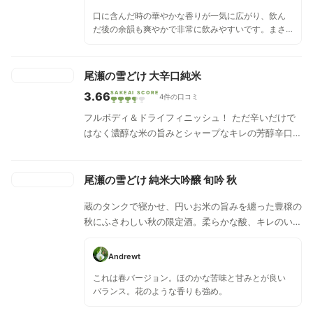
口に含んだ時の華やかな香りが一気に広がり、飲ん
だ後の余韻も爽やかで非常に飲みやすいです。まさ
に夏に合う酒で、この日本酒で涼めます。
尾瀬の雪どけ 大辛口純米
3.66
SAKEAI SCORE
4件の口コミ
フルボディ＆ドライフィニッシュ！ ただ辛いだけで
はなく濃醇な米の旨みとシャープなキレの芳醇辛口純
米酒。冷やでも燗でも美味しく飲めるお酒です。キレ
がありさらりとしていますが、ただ辛くてそっけない
味わいにならないよう、芳醇な旨みも感じとれます。
尾瀬の雪どけ 純米大吟醸 旬吟 秋
蔵のタンクで寝かせ、円いお米の旨みを纏った豊穣の
秋にふさわしい秋の限定酒。柔らかな酸、キレのいい
後口で上品な香りが漂います。
Andrewt
これは春バージョン。ほのかな苦味と甘みとが良い
バランス。花のような香りも強め。