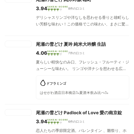
3.94
SAKEAI SCORE
8件の口コミ
デリシャスリンゴや洋なしを思わせる香りと雄町らし
い芳醇な味わい！この価格でこの味わい、まさに驚嘆
の純米大吟醸です。食中酒にぴったり。滑らかな引き
込みに、米の甘みが凝縮されたような濃厚な旨味、切
れの良い後口が特徴です。
尾瀬の雪どけ 夏吟 純米大吟醸 生詰
4.06
SAKEAI SCORE
7件の口コミ
夏らしい軽快なのみ口、フレッシュ・フルーティ・ジ
ューシーな味わい。 リンゴや洋ナシを想わせる広が
りのある心地の良い香り、優しい甘味の余韻。 期待
を裏切らない、安定の酒質と品質でこの夏もお届けい
ドフラミンゴ
たします。
はせがわ酒店日本橋店🍶夏酒☀️飲み比べ🍶
尾瀬の雪どけ Padlock of Love 愛の南京錠
3.94
SAKEAI SCORE
6件の口コミ
恋人たちの季節限定酒。バレンタイン 、雛祭り、ホ