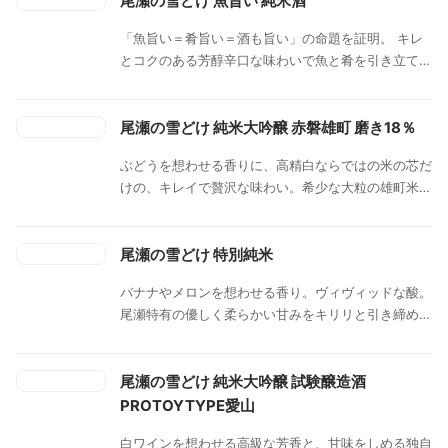
尾瀬の雪どけ 魚旨い 純米酒
「魚旨い＝肴旨い＝酒も旨い」の命題を証明。 キレ
とコクのある芳醇辛口な味わいで魚と肴を引き立てる
一本。
尾瀬の雪どけ 純米大吟醸 赤磐雄町 磨き18％
ぶどうを想わせる香りに、高精白ならではの米の芯だ
けの、キレイで贅沢な味わい。希少な大粒の雄町米を
18％まで磨いた特別な逸品です。
尾瀬の雪どけ 特別純米
バナナやメロンを想わせる香り。ヴィヴィッドな酸。
尾瀬特有の優しく柔らかい甘みをキリリと引き締めて
くれ、スルリと喉を潤います。 口中にほんのりとし
た米の甘味食とのペアリングをご堪能ください。
尾瀬の雪どけ 純米大吟醸 試験醸造酒
PROTOYTYPE愛山
白ワインを想わせる高級な芳香と、甘味をしめる独自