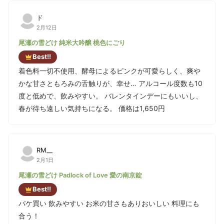
ド
2月12日
尾瀬の雪どけ 純米大吟醸 桃色にごり
Best!!
着色料一切不使用、酵母によるピンクが可愛らしく、爽や
かな甘さともろみの舌触りが、幸せ… アルコール度数も10
度と低めで、飲みやすい。 バレンタインデーにもいいし、
春が待ち遠しい気持ちになる。 価格は1,650円
RM__
2月1日
尾瀬の雪どけ Padlock of Love 愛の南京錠
Best!!
パケ買い 飲みやすい お米の甘さもありおいしい 料理にも
合う！