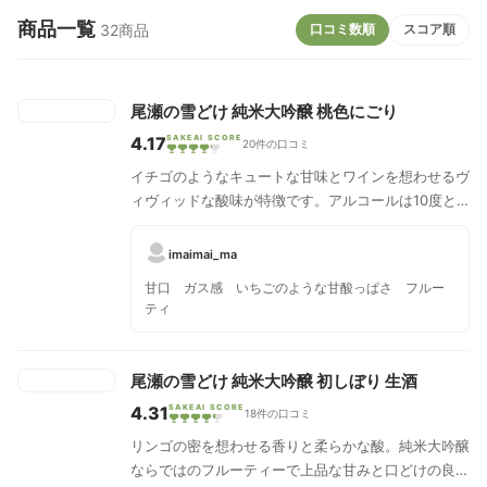
商品一覧
口コミ数順
スコア順
32商品
尾瀬の雪どけ 純米大吟醸 桃色にごり
4.17
SAKEAI SCORE
20件の口コミ
イチゴのようなキュートな甘味とワインを想わせるヴ
ィヴィッドな酸味が特徴です。アルコールは10度と
優しい味わいのある純米大吟醸です。
imaimai_ma
甘口 ガス感 いちごのような甘酸っぱさ フルー
ティ
尾瀬の雪どけ 純米大吟醸 初しぼり 生酒
4.31
SAKEAI SCORE
18件の口コミ
リンゴの密を想わせる香りと柔らかな酸。純米大吟醸
ならではのフルーティーで上品な甘みと口どけの良い