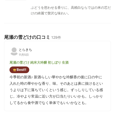
ぶどうを想わせる香りに、高精白ならではの米の芯だ
けの綺麗で贅沢な味わい。
尾瀬の雪どけの口コミ
129件
とらきち
11月5日
尾瀬の雪どけ 純米大吟醸 初しぼり 生酒
Best!!
今季初の新酒♪ 新酒らしい華やかな吟醸香の後に口の中に
入れた時の華やかな香り、味。そのあとは鼻に抜けるとい
うよりは下に落ちていくという感じ。ずっしりしている感
じ。冷やより常温に近い方が口当たりいいかも。しっかり
してるから食中酒でなく単体でもいいかなとも。