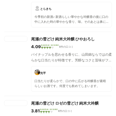
味わい。至極の1本です。
とらきち
今季初の新酒♪ 新酒らしい華やかな吟醸香の後に口の
中に入れた時の華やかな香り、味。そのあとは鼻に
抜けるというよりは下に落ちていくという感じ。ず
っしりしている感じ。冷やより常温に近い方が口当
たりいいかも。しっかりしてるから食中酒でなく単
尾瀬の雪どけ 純米大吟醸 ひやおろし
体でもいいかなとも。
4.09
SAKEAI SCORE
8件の口コミ
パイナップルを思わせる香りに、山田錦ならではの柔
らかな口当たりが特徴です。芳醇なコクと旨味がフラ
ットで綺麗な米の味わいから甘酸の起伏をすべり、キ
レのよい後味でフィニッシュします。
光平
口当たりが柔らかで、口の中に広がる吟醸香が素晴
らしいお酒です。何度でも飲めてしまいます。
尾瀬の雪どけ ロゼの雪どけ 純米大吟醸
3.81
SAKEAI SCORE
8件の口コミ